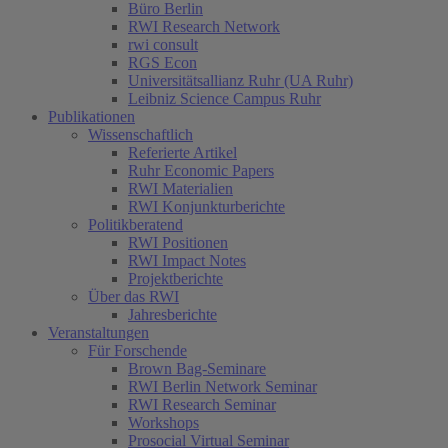
Büro Berlin
RWI Research Network
rwi consult
RGS Econ
Universitätsallianz Ruhr (UA Ruhr)
Leibniz Science Campus Ruhr
Publikationen
Wissenschaftlich
Referierte Artikel
Ruhr Economic Papers
RWI Materialien
RWI Konjunkturberichte
Politikberatend
RWI Positionen
RWI Impact Notes
Projektberichte
Über das RWI
Jahresberichte
Veranstaltungen
Für Forschende
Brown Bag-Seminare
RWI Berlin Network Seminar
RWI Research Seminar
Workshops
Prosocial Virtual Seminar