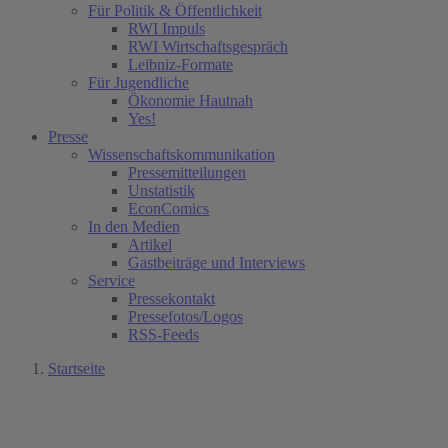
Für Politik & Öffentlichkeit
RWI Impuls
RWI Wirtschaftsgespräch
Leibniz-Formate
Für Jugendliche
Ökonomie Hautnah
Yes!
Presse
Wissenschaftskommunikation
Pressemitteilungen
Unstatistik
EconComics
In den Medien
Artikel
Gastbeiträge und Interviews
Service
Pressekontakt
Pressefotos/Logos
RSS-Feeds
Startseite