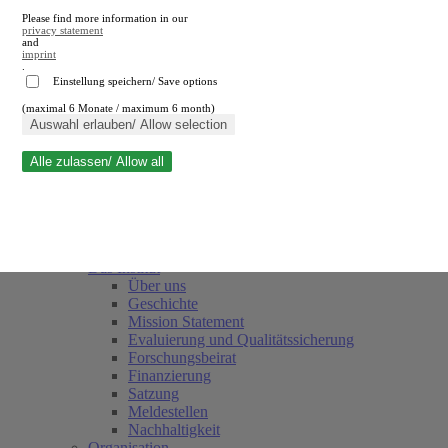
Please find more information in our
privacy statement
and
imprint
.
Einstellung speichern/ Save options
(maximal 6 Monate / maximum 6 month)
Suche schließen
Auswahl erlauben/ Allow selection
Alle zulassen/ Allow all
RWI
Termine
Team
Freunde und Förderer
Das Institut
Über uns
Geschichte
Mission Statement
Evaluierung und Qualitätssicherung
Forschungsbeirat
Finanzierung
Satzung
Meldestellen
Nachhaltigkeit
Organisation