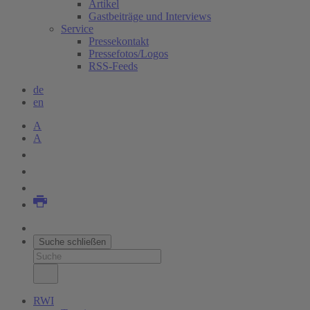
Artikel
Gastbeiträge und Interviews
Service
Pressekontakt
Pressefotos/Logos
RSS-Feeds
de
en
A
A
Suche schließen
RWI