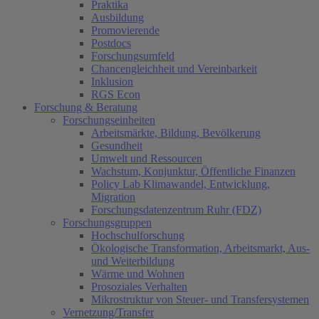
Praktika
Ausbildung
Promovierende
Postdocs
Forschungsumfeld
Chancengleichheit und Vereinbarkeit
Inklusion
RGS Econ
Forschung & Beratung
Forschungseinheiten
Arbeitsmärkte, Bildung, Bevölkerung
Gesundheit
Umwelt und Ressourcen
Wachstum, Konjunktur, Öffentliche Finanzen
Policy Lab Klimawandel, Entwicklung,
Migration
Forschungsdatenzentrum Ruhr (FDZ)
Forschungsgruppen
Hochschulforschung
Ökologische Transformation, Arbeitsmarkt, Aus-
und Weiterbildung
Wärme und Wohnen
Prosoziales Verhalten
Mikrostruktur von Steuer- und Transfersystemen
Vernetzung/Transfer