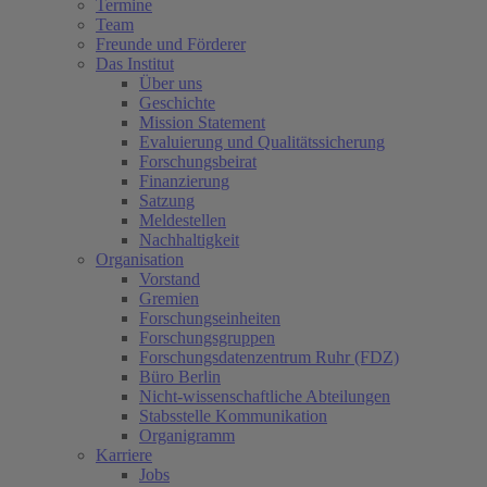
Termine
Team
Freunde und Förderer
Das Institut
Über uns
Geschichte
Mission Statement
Evaluierung und Qualitätssicherung
Forschungsbeirat
Finanzierung
Satzung
Meldestellen
Nachhaltigkeit
Organisation
Vorstand
Gremien
Forschungseinheiten
Forschungsgruppen
Forschungsdatenzentrum Ruhr (FDZ)
Büro Berlin
Nicht-wissenschaftliche Abteilungen
Stabsstelle Kommunikation
Organigramm
Karriere
Jobs