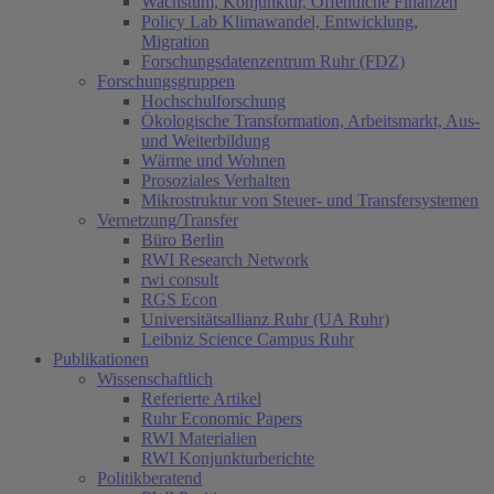
Wachstum, Konjunktur, Öffentliche Finanzen
Policy Lab Klimawandel, Entwicklung,
Migration
Forschungsdatenzentrum Ruhr (FDZ)
Forschungsgruppen
Hochschulforschung
Ökologische Transformation, Arbeitsmarkt, Aus-
und Weiterbildung
Wärme und Wohnen
Prosoziales Verhalten
Mikrostruktur von Steuer- und Transfersystemen
Vernetzung/Transfer
Büro Berlin
RWI Research Network
rwi consult
RGS Econ
Universitätsallianz Ruhr (UA Ruhr)
Leibniz Science Campus Ruhr
Publikationen
Wissenschaftlich
Referierte Artikel
Ruhr Economic Papers
RWI Materialien
RWI Konjunkturberichte
Politikberatend