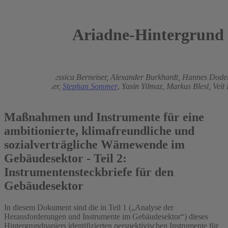
Ariadne-Hintergrund
2021
Robert Meyer,
Jessica Berneiser,
Alexander Burkhardt,
Hannes Doder
Benjamin Köhler,
Stephan Sommer
,
Yasin Yilmaz,
Markus Blesl,
Veit
Herkel
Maßnahmen und Instrumente für eine
ambitionierte, klimafreundliche und
sozialverträgliche Wämewende im
Gebäudesektor - Teil 2:
Instrumentensteckbriefe für den
Gebäudesektor
In diesem Dokument sind die in Teil 1 („Analyse der
Herausforderungen und Instrumente im Gebäudesektor“) dieses
Hintergrundpapiers identifizierten perspektivischen Instrumente für