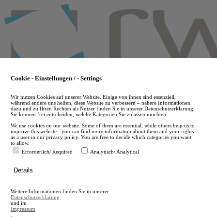
Skip
to
main
content
Cookie - Einstellungen / - Settings
Wir nutzen Cookies auf unserer Website. Einige von ihnen sind essenziell,
während andere uns helfen, diese Website zu verbessern – nähere Informationen
dazu und zu Ihren Rechten als Nutzer finden Sie in unserer Datenschutzerklärung.
Sie können frei entscheiden, welche Kategorien Sie zulassen möchten.
We use cookies on our website. Some of them are essential, while others help us to
improve this website - you can find more information about them and your rights
as a user in our privacy policy. You are free to decide which categories you want
to allow.
Erforderlich/ Required
Analytisch/ Analytical
de
Details
en
A
Weitere Informationen finden Sie in unserer
A
Datenschutzerklärung
und im
Impressum
.