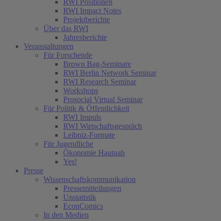
RWI Positionen
RWI Impact Notes
Projektberichte
Über das RWI
Jahresberichte
Veranstaltungen
Für Forschende
Brown Bag-Seminare
RWI Berlin Network Seminar
RWI Research Seminar
Workshops
Prosocial Virtual Seminar
Für Politik & Öffentlichkeit
RWI Impuls
RWI Wirtschaftsgespräch
Leibniz-Formate
Für Jugendliche
Ökonomie Hautnah
Yes!
Presse
Wissenschaftskommunikation
Pressemitteilungen
Unstatistik
EconComics
In den Medien