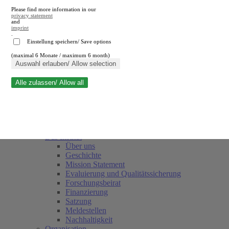
Please find more information in our
privacy statement
and
imprint
.
Einstellung speichern/ Save options
(maximal 6 Monate / maximum 6 month)
Suche schließen
Auswahl erlauben/ Allow selection
Alle zulassen/ Allow all
RWI
Termine
Team
Freunde und Förderer
Das Institut
Über uns
Geschichte
Mission Statement
Evaluierung und Qualitätssicherung
Forschungsbeirat
Finanzierung
Satzung
Meldestellen
Nachhaltigkeit
Organisation