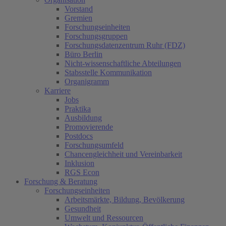
Vorstand
Gremien
Forschungseinheiten
Forschungsgruppen
Forschungsdatenzentrum Ruhr (FDZ)
Büro Berlin
Nicht-wissenschaftliche Abteilungen
Stabsstelle Kommunikation
Organigramm
Karriere
Jobs
Praktika
Ausbildung
Promovierende
Postdocs
Forschungsumfeld
Chancengleichheit und Vereinbarkeit
Inklusion
RGS Econ
Forschung & Beratung
Forschungseinheiten
Arbeitsmärkte, Bildung, Bevölkerung
Gesundheit
Umwelt und Ressourcen