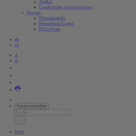
Artikel
Gastbeiträge und Interviews
Service
Pressekontakt
Pressefotos/Logos
RSS-Feeds
de
en
A
A
Suche schließen
RWI