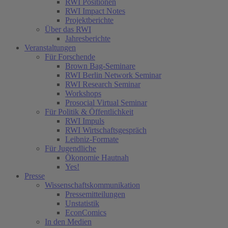
RWI Positionen
RWI Impact Notes
Projektberichte
Über das RWI
Jahresberichte
Veranstaltungen
Für Forschende
Brown Bag-Seminare
RWI Berlin Network Seminar
RWI Research Seminar
Workshops
Prosocial Virtual Seminar
Für Politik & Öffentlichkeit
RWI Impuls
RWI Wirtschaftsgespräch
Leibniz-Formate
Für Jugendliche
Ökonomie Hautnah
Yes!
Presse
Wissenschaftskommunikation
Pressemitteilungen
Unstatistik
EconComics
In den Medien