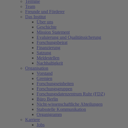
Termine
Team
Freunde und Förderer
Das Institut
Über uns
Geschichte
Mission Statement
Evaluierung und Qualitätssicherung
Forschungsbeirat
Finanzierung
Satzung
Meldestellen
Nachhaltigkeit
Organisation
Vorstand
Gremien
Forschungseinheiten
Forschungsgruppen
Forschungsdatenzentrum Ruhr (FDZ)
Büro Berlin
Nicht-wissenschaftliche Abteilungen
Stabsstelle Kommunikation
Organigramm
Karriere
Jobs