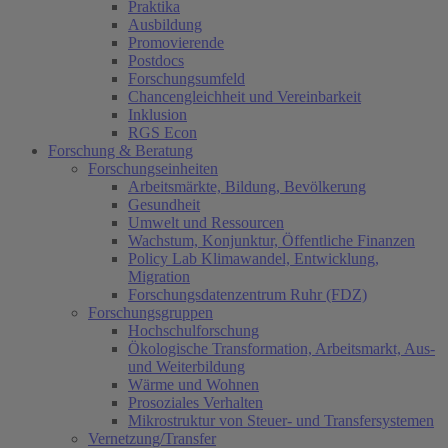
Praktika
Ausbildung
Promovierende
Postdocs
Forschungsumfeld
Chancengleichheit und Vereinbarkeit
Inklusion
RGS Econ
Forschung & Beratung
Forschungseinheiten
Arbeitsmärkte, Bildung, Bevölkerung
Gesundheit
Umwelt und Ressourcen
Wachstum, Konjunktur, Öffentliche Finanzen
Policy Lab Klimawandel, Entwicklung,
Migration
Forschungsdatenzentrum Ruhr (FDZ)
Forschungsgruppen
Hochschulforschung
Ökologische Transformation, Arbeitsmarkt, Aus-
und Weiterbildung
Wärme und Wohnen
Prosoziales Verhalten
Mikrostruktur von Steuer- und Transfersystemen
Vernetzung/Transfer