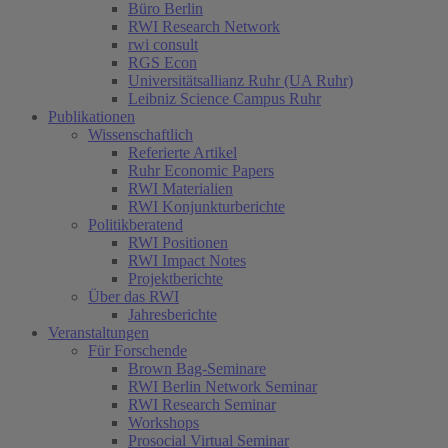
Büro Berlin
RWI Research Network
rwi consult
RGS Econ
Universitätsallianz Ruhr (UA Ruhr)
Leibniz Science Campus Ruhr
Publikationen
Wissenschaftlich
Referierte Artikel
Ruhr Economic Papers
RWI Materialien
RWI Konjunkturberichte
Politikberatend
RWI Positionen
RWI Impact Notes
Projektberichte
Über das RWI
Jahresberichte
Veranstaltungen
Für Forschende
Brown Bag-Seminare
RWI Berlin Network Seminar
RWI Research Seminar
Workshops
Prosocial Virtual Seminar