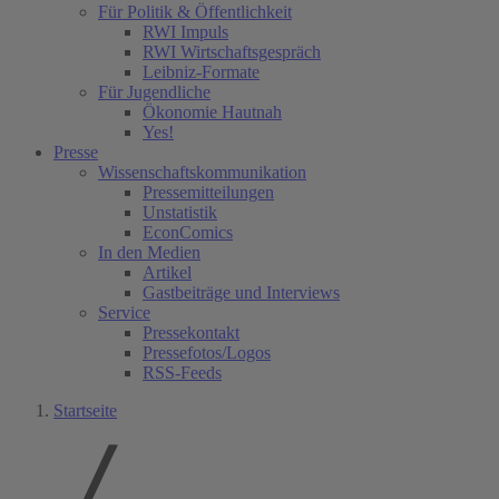
Für Politik & Öffentlichkeit
RWI Impuls
RWI Wirtschaftsgespräch
Leibniz-Formate
Für Jugendliche
Ökonomie Hautnah
Yes!
Presse
Wissenschaftskommunikation
Pressemitteilungen
Unstatistik
EconComics
In den Medien
Artikel
Gastbeiträge und Interviews
Service
Pressekontakt
Pressefotos/Logos
RSS-Feeds
Startseite