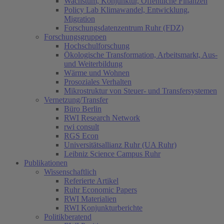
Wachstum, Konjunktur, Öffentliche Finanzen
Policy Lab Klimawandel, Entwicklung,
Migration
Forschungsdatenzentrum Ruhr (FDZ)
Forschungsgruppen
Hochschulforschung
Ökologische Transformation, Arbeitsmarkt, Aus-
und Weiterbildung
Wärme und Wohnen
Prosoziales Verhalten
Mikrostruktur von Steuer- und Transfersystemen
Vernetzung/Transfer
Büro Berlin
RWI Research Network
rwi consult
RGS Econ
Universitätsallianz Ruhr (UA Ruhr)
Leibniz Science Campus Ruhr
Publikationen
Wissenschaftlich
Referierte Artikel
Ruhr Economic Papers
RWI Materialien
RWI Konjunkturberichte
Politikberatend