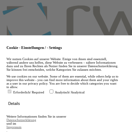
Skip
to
main
content
Cookie - Einstellungen / - Settings
Wir nutzen Cookies auf unserer Website. Einige von ihnen sind essenziell,
während andere uns helfen, diese Website zu verbessern – nähere Informationen
dazu und zu Ihren Rechten als Nutzer finden Sie in unserer Datenschutzerklärung.
Sie können frei entscheiden, welche Kategorien Sie zulassen möchten.
We use cookies on our website. Some of them are essential, while others help us to
improve this website - you can find more information about them and your rights
as a user in our privacy policy. You are free to decide which categories you want
to allow.
Erforderlich/ Required
Analytisch/ Analytical
de
Details
en
A
Weitere Informationen finden Sie in unserer
A
Datenschutzerklärung
und im
Impressum
.