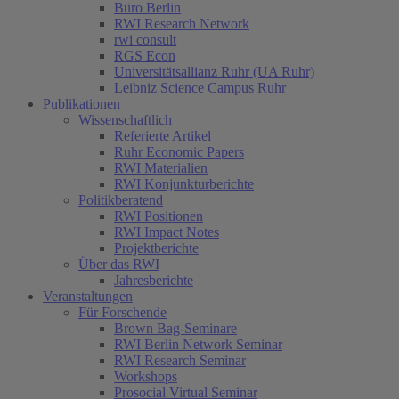
Büro Berlin
RWI Research Network
rwi consult
RGS Econ
Universitätsallianz Ruhr (UA Ruhr)
Leibniz Science Campus Ruhr
Publikationen
Wissenschaftlich
Referierte Artikel
Ruhr Economic Papers
RWI Materialien
RWI Konjunkturberichte
Politikberatend
RWI Positionen
RWI Impact Notes
Projektberichte
Über das RWI
Jahresberichte
Veranstaltungen
Für Forschende
Brown Bag-Seminare
RWI Berlin Network Seminar
RWI Research Seminar
Workshops
Prosocial Virtual Seminar