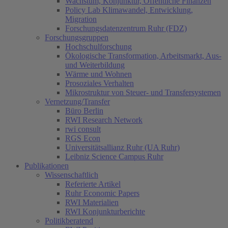
Wachstum, Konjunktur, Öffentliche Finanzen
Policy Lab Klimawandel, Entwicklung,
Migration
Forschungsdatenzentrum Ruhr (FDZ)
Forschungsgruppen
Hochschulforschung
Ökologische Transformation, Arbeitsmarkt, Aus-
und Weiterbildung
Wärme und Wohnen
Prosoziales Verhalten
Mikrostruktur von Steuer- und Transfersystemen
Vernetzung/Transfer
Büro Berlin
RWI Research Network
rwi consult
RGS Econ
Universitätsallianz Ruhr (UA Ruhr)
Leibniz Science Campus Ruhr
Publikationen
Wissenschaftlich
Referierte Artikel
Ruhr Economic Papers
RWI Materialien
RWI Konjunkturberichte
Politikberatend