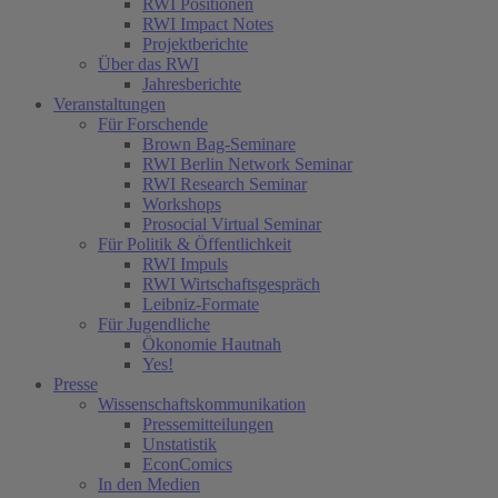
RWI Positionen
RWI Impact Notes
Projektberichte
Über das RWI
Jahresberichte
Veranstaltungen
Für Forschende
Brown Bag-Seminare
RWI Berlin Network Seminar
RWI Research Seminar
Workshops
Prosocial Virtual Seminar
Für Politik & Öffentlichkeit
RWI Impuls
RWI Wirtschaftsgespräch
Leibniz-Formate
Für Jugendliche
Ökonomie Hautnah
Yes!
Presse
Wissenschaftskommunikation
Pressemitteilungen
Unstatistik
EconComics
In den Medien