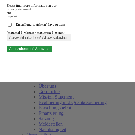
Please find more information in our
privacy statement
and
imprint
.
Einstellung speichern/ Save options
(maximal 6 Monate / maximum 6 month)
Suche schließen
Auswahl erlauben/ Allow selection
Alle zulassen/ Allow all
RWI
Termine
Team
Freunde und Förderer
Das Institut
Über uns
Geschichte
Mission Statement
Evaluierung und Qualitätssicherung
Forschungsbeirat
Finanzierung
Satzung
Meldestellen
Nachhaltigkeit
Organisation