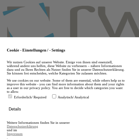
Skip
to
main
content
Cookie - Einstellungen / - Settings
Wir nutzen Cookies auf unserer Website. Einige von ihnen sind essenziell,
während andere uns helfen, diese Website zu verbessern – nähere Informationen
dazu und zu Ihren Rechten als Nutzer finden Sie in unserer Datenschutzerklärung.
Sie können frei entscheiden, welche Kategorien Sie zulassen möchten.
We use cookies on our website. Some of them are essential, while others help us to
improve this website - you can find more information about them and your rights
as a user in our privacy policy. You are free to decide which categories you want
to allow.
Erforderlich/ Required
Analytisch/ Analytical
de
Details
en
A
Weitere Informationen finden Sie in unserer
A
Datenschutzerklärung
und im
Impressum
.