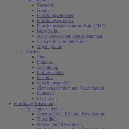
Vorstand
Gremien
Forschungseinheiten
Forschungsgruppen
Forschungsdatenzentrum Ruhr (FDZ)
Büro Berlin
Nicht-wissenschaftliche Abteilungen
Stabsstelle Kommunikation
Organigramm
Karriere
Jobs
Praktika
Ausbildung
Promovierende
Postdocs
Forschungsumfeld
Chancengleichheit und Vereinbarkeit
Inklusion
RGS Econ
Forschung & Beratung
Forschungseinheiten
Arbeitsmärkte, Bildung, Bevölkerung
Gesundheit
Umwelt und Ressourcen