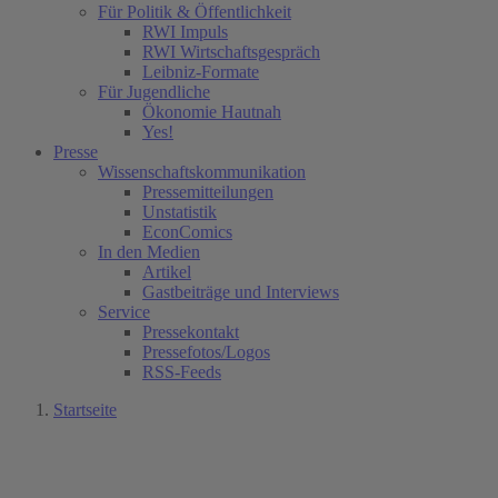
Für Politik & Öffentlichkeit
RWI Impuls
RWI Wirtschaftsgespräch
Leibniz-Formate
Für Jugendliche
Ökonomie Hautnah
Yes!
Presse
Wissenschaftskommunikation
Pressemitteilungen
Unstatistik
EconComics
In den Medien
Artikel
Gastbeiträge und Interviews
Service
Pressekontakt
Pressefotos/Logos
RSS-Feeds
Startseite