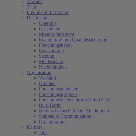
Termine
Team
Freunde und Förderer
Das Institut
Über uns
Geschichte
Mission Statement
Evaluierung und Qualitätssicherung
Forschungsbeirat
Finanzierung
Satzung
Meldestellen
Nachhaltigkeit
Organisation
Vorstand
Gremien
Forschungseinheiten
Forschungsgruppen
Forschungsdatenzentrum Ruhr (FDZ)
Büro Berlin
Nicht-wissenschaftliche Abteilungen
Stabsstelle Kommunikation
Organigramm
Karriere
Jobs