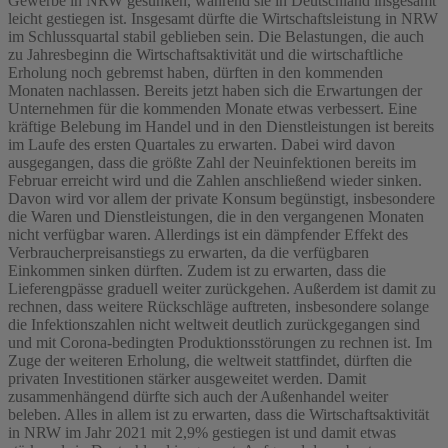
Gewerbe in NRW gesunken, während sie in Deutschland insgesamt
leicht gestiegen ist. Insgesamt dürfte die Wirtschaftsleistung in NRW
im Schlussquartal stabil geblieben sein. Die Belastungen, die auch
zu Jahresbeginn die Wirtschaftsaktivität und die wirtschaftliche
Erholung noch gebremst haben, dürften in den kommenden
Monaten nachlassen. Bereits jetzt haben sich die Erwartungen der
Unternehmen für die kommenden Monate etwas verbessert. Eine
kräftige Belebung im Handel und in den Dienstleistungen ist bereits
im Laufe des ersten Quartales zu erwarten. Dabei wird davon
ausgegangen, dass die größte Zahl der Neuinfektionen bereits im
Februar erreicht wird und die Zahlen anschließend wieder sinken.
Davon wird vor allem der private Konsum begünstigt, insbesondere
die Waren und Dienstleistungen, die in den vergangenen Monaten
nicht verfügbar waren. Allerdings ist ein dämpfender Effekt des
Verbraucherpreisanstiegs zu erwarten, da die verfügbaren
Einkommen sinken dürften. Zudem ist zu erwarten, dass die
Lieferengpässe graduell weiter zurückgehen. Außerdem ist damit zu
rechnen, dass weitere Rückschläge auftreten, insbesondere solange
die Infektionszahlen nicht weltweit deutlich zurückgegangen sind
und mit Corona-bedingten Produktionsstörungen zu rechnen ist. Im
Zuge der weiteren Erholung, die weltweit stattfindet, dürften die
privaten Investitionen stärker ausgeweitet werden. Damit
zusammenhängend dürfte sich auch der Außenhandel weiter
beleben. Alles in allem ist zu erwarten, dass die Wirtschaftsaktivität
in NRW im Jahr 2021 mit 2,9% gestiegen ist und damit etwas