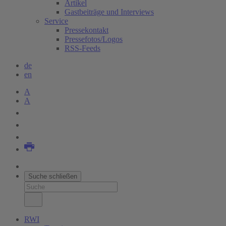
Artikel
Gastbeiträge und Interviews
Service
Pressekontakt
Pressefotos/Logos
RSS-Feeds
de
en
A
A
Suche schließen
RWI