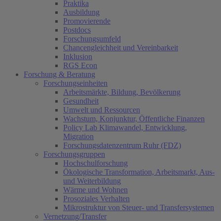
Praktika
Ausbildung
Promovierende
Postdocs
Forschungsumfeld
Chancengleichheit und Vereinbarkeit
Inklusion
RGS Econ
Forschung & Beratung
Forschungseinheiten
Arbeitsmärkte, Bildung, Bevölkerung
Gesundheit
Umwelt und Ressourcen
Wachstum, Konjunktur, Öffentliche Finanzen
Policy Lab Klimawandel, Entwicklung,
Migration
Forschungsdatenzentrum Ruhr (FDZ)
Forschungsgruppen
Hochschulforschung
Ökologische Transformation, Arbeitsmarkt, Aus-
und Weiterbildung
Wärme und Wohnen
Prosoziales Verhalten
Mikrostruktur von Steuer- und Transfersystemen
Vernetzung/Transfer