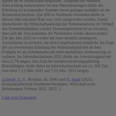
stärker als in Deutschland insgesamt. Aufgrund der robusten
Entwicklung insbesondere bei den Dienstleistungen dürfte die
Erholung im kommenden Sommer etwas geringer ausfallen als im
Bundesdurchschnitt. Das BIP in Nordrhein-Westfalen dürfte in
diesem Jahr mit einer Rate von 3,6% ausgeweitet werden. Damit
überschreitet die Wirtschaftsaktivität das Vorkrisenniveau im Verlauf
des Sommerhalbjahres wieder. Dementsprechend ist zu erwarten,
dass sich die Zuwachsraten der Produktion wieder abschwächen.
Für das Jahr 2023 ist wieder mit einer deutlich niedrigeren
Zuwachsrate zu rechnen, die dem Langfristtrend entspricht. Im Zuge
der zu erwartenden Erholung der Wirtschaftsaktivität ab dem
Frühjahr ist am Arbeitsmarkt mit einer merklichen Verbesserung zu
rechnen. Im Jahresdurchschnitt 2022 dürfte die Arbeitslosigkeit bei
etwa 6,7% liegen. Die Zahl der sozialversicherungspflichtig
Beschäftigten dürfte dabei im Jahresdurchschnitt um ca. 100 Tsd.
von etwa 7,13 Mio. 2021 auf 7,23 Mio. 2022 steigen.
Schmidt, T.
,
G. Barabas
,
M. Dirks
und
N. Isaak
(2022),
Konjunkturbericht Nordrhein-Westfalen: Wirtschaft trotzt
Belastungen: Februar 2022. 2022, 1.
Link zum Dokument