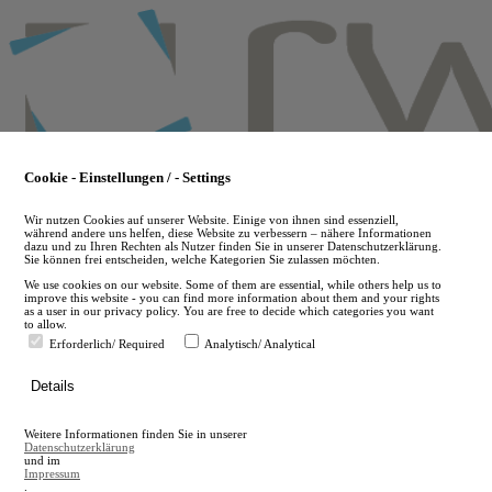
Skip
to
main
content
Cookie - Einstellungen / - Settings
Wir nutzen Cookies auf unserer Website. Einige von ihnen sind essenziell,
während andere uns helfen, diese Website zu verbessern – nähere Informationen
dazu und zu Ihren Rechten als Nutzer finden Sie in unserer Datenschutzerklärung.
Sie können frei entscheiden, welche Kategorien Sie zulassen möchten.
We use cookies on our website. Some of them are essential, while others help us to
improve this website - you can find more information about them and your rights
as a user in our privacy policy. You are free to decide which categories you want
to allow.
Erforderlich/ Required
Analytisch/ Analytical
de
Details
en
A
Weitere Informationen finden Sie in unserer
A
Datenschutzerklärung
und im
Impressum
.