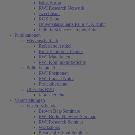
Büro Berlin
RWI Research Network
rwi consult
RGS Econ
Universitätsallianz Ruhr (UA Ruhr)
Leibniz Science Campus Ruhr
Publikationen
Wissenschaftlich
Referierte Artikel
Ruhr Economic Papers
RWI Materialien
RWI Konjunkturberichte
Politikberatend
RWI Positionen
RWI Impact Notes
Projektberichte
Über das RWI
Jahresberichte
Veranstaltungen
Für Forschende
Brown Bag-Seminare
RWI Berlin Network Seminar
RWI Research Seminar
Workshops
Prosocial Virtual Seminar