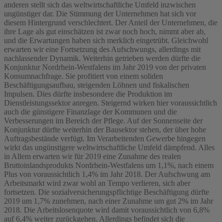
anderen stellt sich das weltwirtschaftliche Umfeld inzwischen
ungünstiger dar. Die Stimmung der Unternehmen hat sich vor
diesem Hintergrund verschlechtert. Der Anteil der Unternehmen, die
ihre Lage als gut einschätzen ist zwar noch hoch, nimmt aber ab,
und die Erwartungen haben sich merklich eingetrübt. Gleichwohl
erwarten wir eine Fortsetzung des Aufschwungs, allerdings mit
nachlassender Dynamik. Weiterhin getrieben werden dürfte die
Konjunktur Nordrhein-Westfalens im Jahr 2019 von der privaten
Konsumnachfrage. Sie profitiert von einem soliden
Beschäftigungsaufbau, steigenden Löhnen und fiskalischen
Impulsen. Dies dürfte insbesondere die Produktion im
Dienstleistungssektor anregen. Steigernd wirken hier voraussichtlich
auch die günstigere Finanzlage der Kommunen und die
Verbesserungen im Bereich der Pflege. Auf der Sonnenseite der
Konjunktur dürfte weiterhin der Bausektor stehen, der über hohe
Auftragsbestände verfügt. Im Verarbeitenden Gewerbe hingegen
wirkt das ungünstigere weltwirtschaftliche Umfeld dämpfend. Alles
in Allem erwarten wir für 2019 eine Zunahme des realen
Bruttoinlandsprodukts Nordrhein-Westfalens um 1,1%, nach einem
Plus von voraussichtlich 1,4% im Jahr 2018. Der Aufschwung am
Arbeitsmarkt wird zwar wohl an Tempo verlieren, sich aber
fortsetzen. Die sozialversicherungspflichtige Beschäftigung dürfte
2019 um 1,7% zunehmen, nach einer Zunahme um gut 2% im Jahr
2018. Die Arbeitslosenquote wird damit voraussichtlich von 6,8%
auf 6,4% weiter zurückgehen. Allerdings befindet sich die