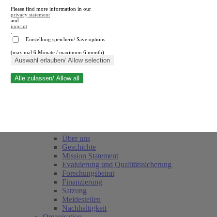
Please find more information in our
privacy statement
and
imprint
.
Einstellung speichern/ Save options
(maximal 6 Monate / maximum 6 month)
Suche schließen
Auswahl erlauben/ Allow selection
Alle zulassen/ Allow all
RWI
Termine
Team
Freunde und Förderer
Das Institut
Über uns
Geschichte
Mission Statement
Evaluierung und Qualitätssicherung
Forschungsbeirat
Finanzierung
Satzung
Meldestellen
Nachhaltigkeit
Organisation