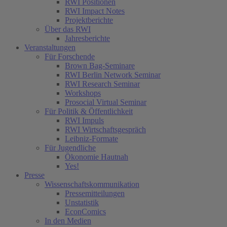
RWI Positionen
RWI Impact Notes
Projektberichte
Über das RWI
Jahresberichte
Veranstaltungen
Für Forschende
Brown Bag-Seminare
RWI Berlin Network Seminar
RWI Research Seminar
Workshops
Prosocial Virtual Seminar
Für Politik & Öffentlichkeit
RWI Impuls
RWI Wirtschaftsgespräch
Leibniz-Formate
Für Jugendliche
Ökonomie Hautnah
Yes!
Presse
Wissenschaftskommunikation
Pressemitteilungen
Unstatistik
EconComics
In den Medien