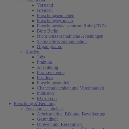
Vorstand
Gremien
Forschungseinheiten
Forschungsgruppen
Forschungsdatenzentrum Ruhr (FDZ)
Büro Berlin
Nicht-wissenschaftliche Abteilungen
Stabsstelle Kommunikation
Organigramm
Karriere
Jobs
Praktika
Ausbildung
Promovierende
Postdocs
Forschungsumfeld
Chancengleichheit und Vereinbarkeit
Inklusion
RGS Econ
Forschung & Beratung
Forschungseinheiten
Arbeitsmärkte, Bildung, Bevölkerung
Gesundheit
Umwelt und Ressourcen