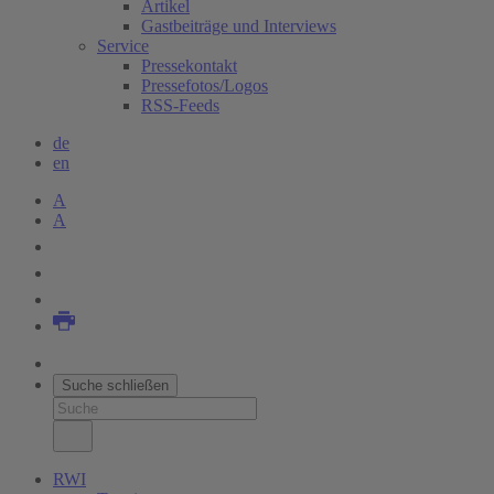
Artikel
Gastbeiträge und Interviews
Service
Pressekontakt
Pressefotos/Logos
RSS-Feeds
de
en
A
A
Suche schließen
RWI