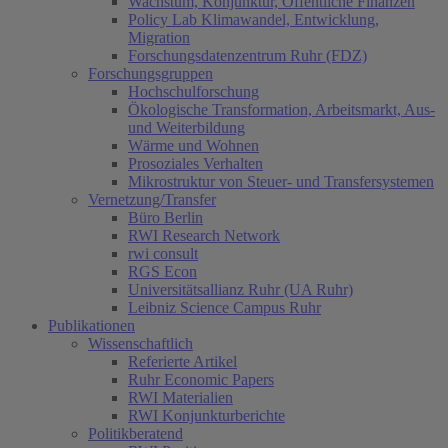
Wachstum, Konjunktur, Öffentliche Finanzen
Policy Lab Klimawandel, Entwicklung,
Migration
Forschungsdatenzentrum Ruhr (FDZ)
Forschungsgruppen
Hochschulforschung
Ökologische Transformation, Arbeitsmarkt, Aus-
und Weiterbildung
Wärme und Wohnen
Prosoziales Verhalten
Mikrostruktur von Steuer- und Transfersystemen
Vernetzung/Transfer
Büro Berlin
RWI Research Network
rwi consult
RGS Econ
Universitätsallianz Ruhr (UA Ruhr)
Leibniz Science Campus Ruhr
Publikationen
Wissenschaftlich
Referierte Artikel
Ruhr Economic Papers
RWI Materialien
RWI Konjunkturberichte
Politikberatend