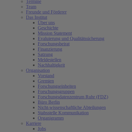
Termine
Team
Freunde und Förderer
Das Institut
Über uns
Geschichte
Mission Statement
Evaluierung und Qualitätssicherung
Forschungsbeirat
Finanzierung
Satzung
Meldestellen
Nachhaltigkeit
Organisation
Vorstand
Gremien
Forschungseinheiten
Forschungsgruppen
Forschungsdatenzentrum Ruhr (FDZ)
Büro Berlin
Nicht-wissenschaftliche Abteilungen
Stabsstelle Kommunikation
Organigramm
Karriere
Jobs