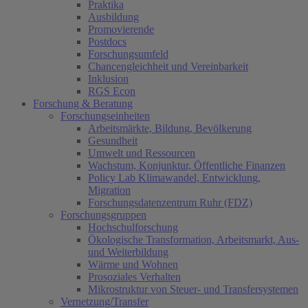
Praktika
Ausbildung
Promovierende
Postdocs
Forschungsumfeld
Chancengleichheit und Vereinbarkeit
Inklusion
RGS Econ
Forschung & Beratung
Forschungseinheiten
Arbeitsmärkte, Bildung, Bevölkerung
Gesundheit
Umwelt und Ressourcen
Wachstum, Konjunktur, Öffentliche Finanzen
Policy Lab Klimawandel, Entwicklung,
Migration
Forschungsdatenzentrum Ruhr (FDZ)
Forschungsgruppen
Hochschulforschung
Ökologische Transformation, Arbeitsmarkt, Aus-
und Weiterbildung
Wärme und Wohnen
Prosoziales Verhalten
Mikrostruktur von Steuer- und Transfersystemen
Vernetzung/Transfer