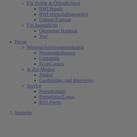
Für Politik & Öffentlichkeit
RWI Impuls
RWI Wirtschaftsgespräch
Leibniz-Formate
Für Jugendliche
Ökonomie Hautnah
Yes!
Presse
Wissenschaftskommunikation
Pressemitteilungen
Unstatistik
EconComics
In den Medien
Artikel
Gastbeiträge und Interviews
Service
Pressekontakt
Pressefotos/Logos
RSS-Feeds
Startseite