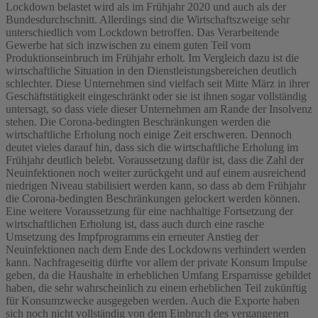
Lockdown belastet wird als im Frühjahr 2020 und auch als der
Bundesdurchschnitt. Allerdings sind die Wirtschaftszweige sehr
unterschiedlich vom Lockdown betroffen. Das Verarbeitende
Gewerbe hat sich inzwischen zu einem guten Teil vom
Produktionseinbruch im Frühjahr erholt. Im Vergleich dazu ist die
wirtschaftliche Situation in den Dienstleistungsbereichen deutlich
schlechter. Diese Unternehmen sind vielfach seit Mitte März in ihrer
Geschäftstätigkeit eingeschränkt oder sie ist ihnen sogar vollständig
untersagt, so dass viele dieser Unternehmen am Rande der Insolvenz
stehen. Die Corona-bedingten Beschränkungen werden die
wirtschaftliche Erholung noch einige Zeit erschweren. Dennoch
deutet vieles darauf hin, dass sich die wirtschaftliche Erholung im
Frühjahr deutlich belebt. Voraussetzung dafür ist, dass die Zahl der
Neuinfektionen noch weiter zurückgeht und auf einem ausreichend
niedrigen Niveau stabilisiert werden kann, so dass ab dem Frühjahr
die Corona-bedingten Beschränkungen gelockert werden können.
Eine weitere Voraussetzung für eine nachhaltige Fortsetzung der
wirtschaftlichen Erholung ist, dass auch durch eine rasche
Umsetzung des Impfprogramms ein erneuter Anstieg der
Neuinfektionen nach dem Ende des Lockdowns verhindert werden
kann. Nachfrageseitig dürfte vor allem der private Konsum Impulse
geben, da die Haushalte in erheblichen Umfang Ersparnisse gebildet
haben, die sehr wahrscheinlich zu einem erheblichen Teil zukünftig
für Konsumzwecke ausgegeben werden. Auch die Exporte haben
sich noch nicht vollständig von dem Einbruch des vergangenen