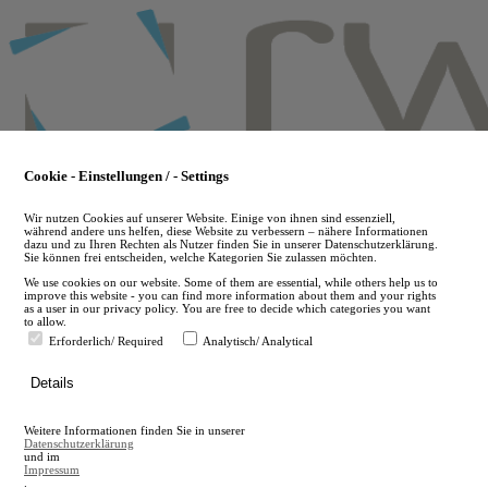
Skip
to
main
content
Cookie - Einstellungen / - Settings
Wir nutzen Cookies auf unserer Website. Einige von ihnen sind essenziell,
während andere uns helfen, diese Website zu verbessern – nähere Informationen
dazu und zu Ihren Rechten als Nutzer finden Sie in unserer Datenschutzerklärung.
Sie können frei entscheiden, welche Kategorien Sie zulassen möchten.
We use cookies on our website. Some of them are essential, while others help us to
improve this website - you can find more information about them and your rights
as a user in our privacy policy. You are free to decide which categories you want
to allow.
Erforderlich/ Required
Analytisch/ Analytical
de
Details
en
A
Weitere Informationen finden Sie in unserer
A
Datenschutzerklärung
und im
Impressum
.