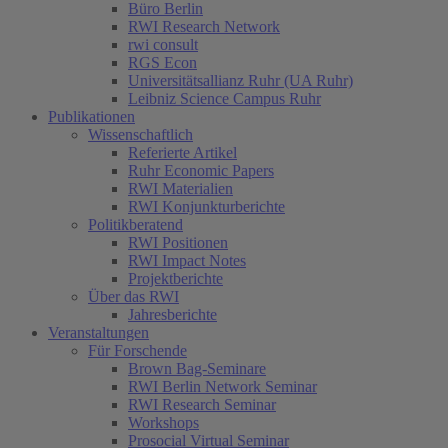
Büro Berlin
RWI Research Network
rwi consult
RGS Econ
Universitätsallianz Ruhr (UA Ruhr)
Leibniz Science Campus Ruhr
Publikationen
Wissenschaftlich
Referierte Artikel
Ruhr Economic Papers
RWI Materialien
RWI Konjunkturberichte
Politikberatend
RWI Positionen
RWI Impact Notes
Projektberichte
Über das RWI
Jahresberichte
Veranstaltungen
Für Forschende
Brown Bag-Seminare
RWI Berlin Network Seminar
RWI Research Seminar
Workshops
Prosocial Virtual Seminar