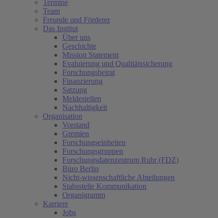
Termine
Team
Freunde und Förderer
Das Institut
Über uns
Geschichte
Mission Statement
Evaluierung und Qualitätssicherung
Forschungsbeirat
Finanzierung
Satzung
Meldestellen
Nachhaltigkeit
Organisation
Vorstand
Gremien
Forschungseinheiten
Forschungsgruppen
Forschungsdatenzentrum Ruhr (FDZ)
Büro Berlin
Nicht-wissenschaftliche Abteilungen
Stabsstelle Kommunikation
Organigramm
Karriere
Jobs