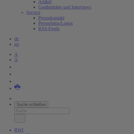
Artikel
Gastbeiträge und Interviews
Service
Pressekontakt
Pressefotos/Logos
RSS-Feeds
de
en
A
A
Suche schließen
RWI