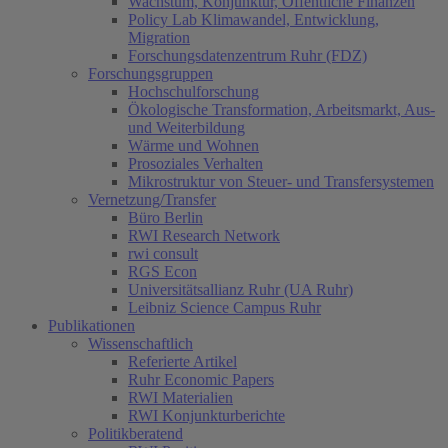
Wachstum, Konjunktur, Öffentliche Finanzen
Policy Lab Klimawandel, Entwicklung,
Migration
Forschungsdatenzentrum Ruhr (FDZ)
Forschungsgruppen
Hochschulforschung
Ökologische Transformation, Arbeitsmarkt, Aus-
und Weiterbildung
Wärme und Wohnen
Prosoziales Verhalten
Mikrostruktur von Steuer- und Transfersystemen
Vernetzung/Transfer
Büro Berlin
RWI Research Network
rwi consult
RGS Econ
Universitätsallianz Ruhr (UA Ruhr)
Leibniz Science Campus Ruhr
Publikationen
Wissenschaftlich
Referierte Artikel
Ruhr Economic Papers
RWI Materialien
RWI Konjunkturberichte
Politikberatend