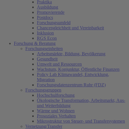
Praktika
Ausbildung
Promovierende
Postdocs
Forschungsumfeld
Chancengleichheit und Vereinbarkeit
Inklusion
RGS Econ
Forschung & Beratung
Forschungseinheiten
Arbeitsmärkte, Bildung, Bevölkerung
Gesundheit
Umwelt und Ressourcen
Wachstum, Konjunktur, Öffentliche Finanzen
Policy Lab Klimawandel, Entwicklung,
Migration
Forschungsdatenzentrum Ruhr (FDZ)
Forschungsgruppen
Hochschulforschung
Ökologische Transformation, Arbeitsmarkt, Aus-
und Weiterbildung
Wärme und Wohnen
Prosoziales Verhalten
Mikrostruktur von Steuer- und Transfersystemen
Vernetzung/Transfer