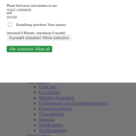
Please find more information in our
privacy statement
and
imprint
.
Einstellung speichern/ Save options
(maximal 6 Monate / maximum 6 month)
Suche schließen
Auswahl erlauben/ Allow selection
Alle zulassen/ Allow all
RWI
Termine
Team
Freunde und Förderer
Das Institut
Über uns
Geschichte
Mission Statement
Evaluierung und Qualitätssicherung
Forschungsbeirat
Finanzierung
Satzung
Meldestellen
Nachhaltigkeit
Organisation