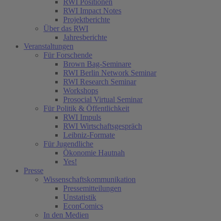
RWI Positionen
RWI Impact Notes
Projektberichte
Über das RWI
Jahresberichte
Veranstaltungen
Für Forschende
Brown Bag-Seminare
RWI Berlin Network Seminar
RWI Research Seminar
Workshops
Prosocial Virtual Seminar
Für Politik & Öffentlichkeit
RWI Impuls
RWI Wirtschaftsgespräch
Leibniz-Formate
Für Jugendliche
Ökonomie Hautnah
Yes!
Presse
Wissenschaftskommunikation
Pressemitteilungen
Unstatistik
EconComics
In den Medien