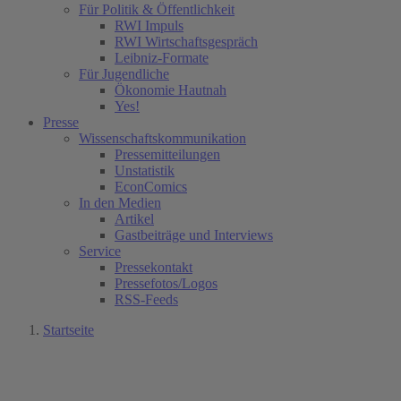
Für Politik & Öffentlichkeit
RWI Impuls
RWI Wirtschaftsgespräch
Leibniz-Formate
Für Jugendliche
Ökonomie Hautnah
Yes!
Presse
Wissenschaftskommunikation
Pressemitteilungen
Unstatistik
EconComics
In den Medien
Artikel
Gastbeiträge und Interviews
Service
Pressekontakt
Pressefotos/Logos
RSS-Feeds
Startseite