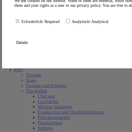
A
We use cookies on our website. Some of them are essential, while othe
them and your rights as a user in our privacy policy. You are free to 
Erforderlich/ Required
Analytisch/ Analytical
Details
Suche schließen
RWI
Termine
Team
Freunde und Förderer
Das Institut
Über uns
Geschichte
Mission Statement
Evaluierung und Qualitätssicherung
Forschungsbeirat
Finanzierung
Satzung