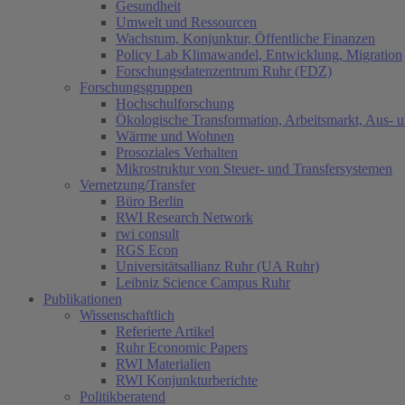
Gesundheit
Umwelt und Ressourcen
Wachstum, Konjunktur, Öffentliche Finanzen
Policy Lab Klimawandel, Entwicklung, Migration
Forschungsdatenzentrum Ruhr (FDZ)
Forschungsgruppen
Hochschulforschung
Ökologische Transformation, Arbeitsmarkt, Aus- 
Wärme und Wohnen
Prosoziales Verhalten
Mikrostruktur von Steuer- und Transfersystemen
Vernetzung/Transfer
Büro Berlin
RWI Research Network
rwi consult
RGS Econ
Universitätsallianz Ruhr (UA Ruhr)
Leibniz Science Campus Ruhr
Publikationen
Wissenschaftlich
Referierte Artikel
Ruhr Economic Papers
RWI Materialien
RWI Konjunkturberichte
Politikberatend