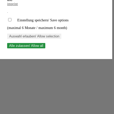
imprint
.
Einstellung speichern/ Save options
(maximal 6 Monate / maximum 6 month)
Auswahl erlauben/ Allow selection
Alle zulassen/ Allow all