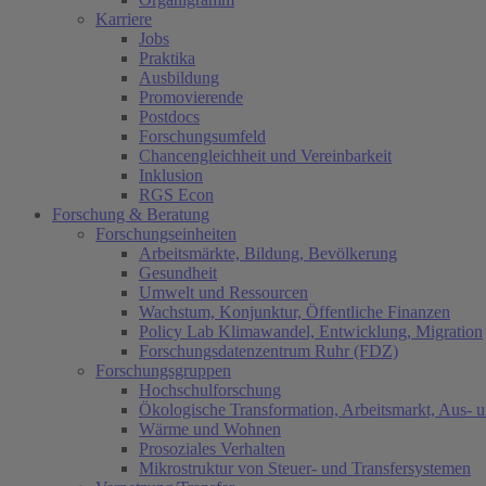
Karriere
Jobs
Praktika
Ausbildung
Promovierende
Postdocs
Forschungsumfeld
Chancengleichheit und Vereinbarkeit
Inklusion
RGS Econ
Forschung & Beratung
Forschungseinheiten
Arbeitsmärkte, Bildung, Bevölkerung
Gesundheit
Umwelt und Ressourcen
Wachstum, Konjunktur, Öffentliche Finanzen
Policy Lab Klimawandel, Entwicklung, Migration
Forschungsdatenzentrum Ruhr (FDZ)
Forschungsgruppen
Hochschulforschung
Ökologische Transformation, Arbeitsmarkt, Aus- 
Wärme und Wohnen
Prosoziales Verhalten
Mikrostruktur von Steuer- und Transfersystemen