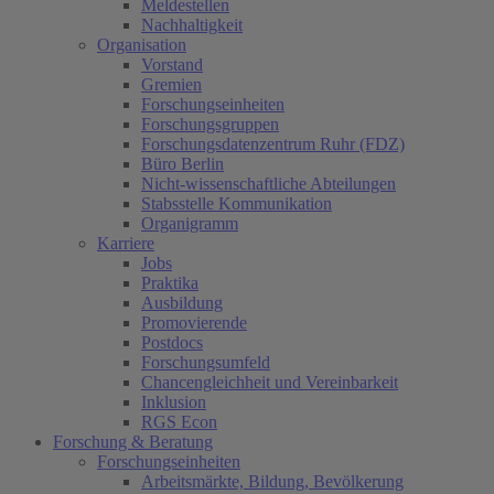
Meldestellen
Nachhaltigkeit
Organisation
Vorstand
Gremien
Forschungseinheiten
Forschungsgruppen
Forschungsdatenzentrum Ruhr (FDZ)
Büro Berlin
Nicht-wissenschaftliche Abteilungen
Stabsstelle Kommunikation
Organigramm
Karriere
Jobs
Praktika
Ausbildung
Promovierende
Postdocs
Forschungsumfeld
Chancengleichheit und Vereinbarkeit
Inklusion
RGS Econ
Forschung & Beratung
Forschungseinheiten
Arbeitsmärkte, Bildung, Bevölkerung