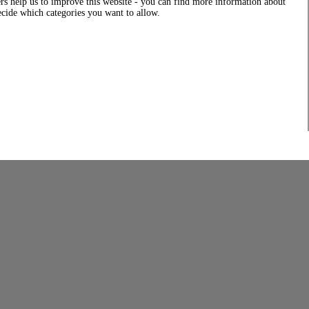
rs help us to improve this website - you can find more information about
decide which categories you want to allow.