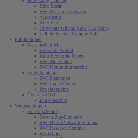
Vernetzung/Transfer
Büro Berlin
RWI Research Network
rwi consult
RGS Econ
Universitätsallianz Ruhr (UA Ruhr)
Leibniz Science Campus Ruhr
Publikationen
Wissenschaftlich
Referierte Artikel
Ruhr Economic Papers
RWI Materialien
RWI Konjunkturberichte
Politikberatend
RWI Positionen
RWI Impact Notes
Projektberichte
Über das RWI
Jahresberichte
Veranstaltungen
Für Forschende
Brown Bag-Seminare
RWI Berlin Network Seminar
RWI Research Seminar
Workshops