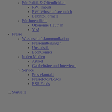
Für Politik & Öffentlichkeit
RWI Impuls
RWI Wirtschaftsgespräch
Leibniz-Formate
Für Jugendliche
Ökonomie Hautnah
Yes!
Presse
Wissenschaftskommunikation
Pressemitteilungen
Unstatistik
EconComics
In den Medien
Artikel
Gastbeiträge und Interviews
Service
Pressekontakt
Pressefotos/Logos
RSS-Feeds
Startseite