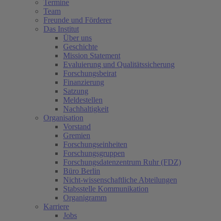
Termine
Team
Freunde und Förderer
Das Institut
Über uns
Geschichte
Mission Statement
Evaluierung und Qualitätssicherung
Forschungsbeirat
Finanzierung
Satzung
Meldestellen
Nachhaltigkeit
Organisation
Vorstand
Gremien
Forschungseinheiten
Forschungsgruppen
Forschungsdatenzentrum Ruhr (FDZ)
Büro Berlin
Nicht-wissenschaftliche Abteilungen
Stabsstelle Kommunikation
Organigramm
Karriere
Jobs