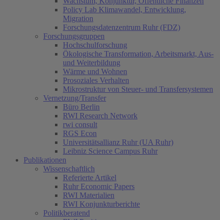
Wachstum, Konjunktur, Öffentliche Finanzen
Policy Lab Klimawandel, Entwicklung,
Migration
Forschungsdatenzentrum Ruhr (FDZ)
Forschungsgruppen
Hochschulforschung
Ökologische Transformation, Arbeitsmarkt, Aus-
und Weiterbildung
Wärme und Wohnen
Prosoziales Verhalten
Mikrostruktur von Steuer- und Transfersystemen
Vernetzung/Transfer
Büro Berlin
RWI Research Network
rwi consult
RGS Econ
Universitätsallianz Ruhr (UA Ruhr)
Leibniz Science Campus Ruhr
Publikationen
Wissenschaftlich
Referierte Artikel
Ruhr Economic Papers
RWI Materialien
RWI Konjunkturberichte
Politikberatend