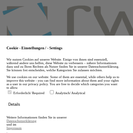
Skip
to
main
content
Cookie - Einstellungen / - Settings
Wir nutzen Cookies auf unserer Website. Einige von ihnen sind essenziell,
während andere uns helfen, diese Website zu verbessern – nähere Informationen
dazu und zu Ihren Rechten als Nutzer finden Sie in unserer Datenschutzerklärung.
Sie können frei entscheiden, welche Kategorien Sie zulassen möchten.
We use cookies on our website. Some of them are essential, while others help us to
improve this website - you can find more information about them and your rights
as a user in our privacy policy. You are free to decide which categories you want
to allow.
Erforderlich/ Required
Analytisch/ Analytical
de
Details
en
A
Weitere Informationen finden Sie in unserer
A
Datenschutzerklärung
und im
Impressum
.