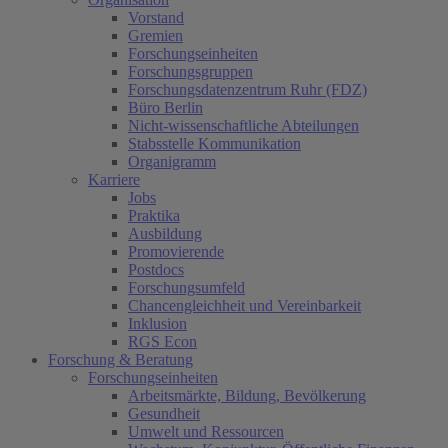
Vorstand
Gremien
Forschungseinheiten
Forschungsgruppen
Forschungsdatenzentrum Ruhr (FDZ)
Büro Berlin
Nicht-wissenschaftliche Abteilungen
Stabsstelle Kommunikation
Organigramm
Karriere
Jobs
Praktika
Ausbildung
Promovierende
Postdocs
Forschungsumfeld
Chancengleichheit und Vereinbarkeit
Inklusion
RGS Econ
Forschung & Beratung
Forschungseinheiten
Arbeitsmärkte, Bildung, Bevölkerung
Gesundheit
Umwelt und Ressourcen