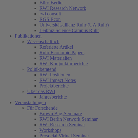
Büro Berlin
RWI Research Network
rwi consult
RGS Econ
Universitätsallianz Ruhr (UA Ruhr)
Leibniz Science Campus Ruhr
Publikationen
Wissenschaftlich
Referierte Artikel
Ruhr Economic Papers
RWI Materialien
RWI Konjunkturberichte
Politikberatend
RWI Positionen
RWI Impact Notes
Projektberichte
Über das RWI
Jahresberichte
Veranstaltungen
Für Forschende
Brown Bag-Seminare
RWI Berlin Network Seminar
RWI Research Seminar
Workshops
Prosocial Virtual Seminar