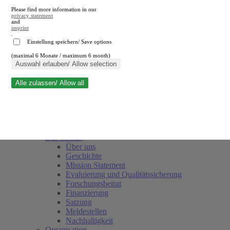
Please find more information in our
privacy statement
and
imprint
.
Einstellung speichern/ Save options
(maximal 6 Monate / maximum 6 month)
Suche schließen
Auswahl erlauben/ Allow selection
Alle zulassen/ Allow all
RWI
Termine
Team
Freunde und Förderer
Das Institut
Über uns
Geschichte
Mission Statement
Evaluierung und Qualitätssicherung
Forschungsbeirat
Finanzierung
Satzung
Meldestellen
Nachhaltigkeit
Organisation