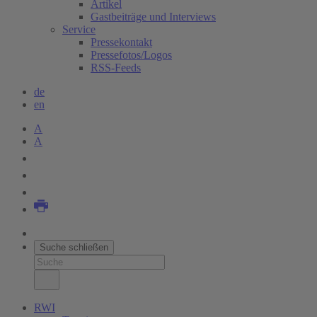
Artikel
Gastbeiträge und Interviews
Service
Pressekontakt
Pressefotos/Logos
RSS-Feeds
de
en
A
A
Suche schließen
RWI