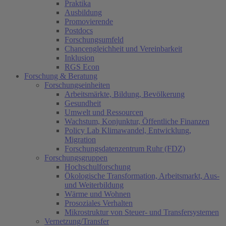
Praktika
Ausbildung
Promovierende
Postdocs
Forschungsumfeld
Chancengleichheit und Vereinbarkeit
Inklusion
RGS Econ
Forschung & Beratung
Forschungseinheiten
Arbeitsmärkte, Bildung, Bevölkerung
Gesundheit
Umwelt und Ressourcen
Wachstum, Konjunktur, Öffentliche Finanzen
Policy Lab Klimawandel, Entwicklung,
Migration
Forschungsdatenzentrum Ruhr (FDZ)
Forschungsgruppen
Hochschulforschung
Ökologische Transformation, Arbeitsmarkt, Aus-
und Weiterbildung
Wärme und Wohnen
Prosoziales Verhalten
Mikrostruktur von Steuer- und Transfersystemen
Vernetzung/Transfer