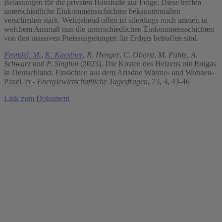
Belastungen für die privaten Haushalte zur Folge. Diese treffen
unterschiedliche Einkommensschichten bekanntermaßen
verschieden stark. Weitgehend offen ist allerdings noch immer, in
welchem Ausmaß nun die unterschiedlichen Einkommensschichten
von den massiven Preissteigerungen für Erdgas betroffen sind.
Frondel, M.
,
K. Kaestner
,
R. Henger
,
C. Oberst
,
M. Pahle
,
A.
Schwarz
und
P. Singhal
(2023), Die Kosten des Heizens mit Erdgas
in Deutschland: Einsichten aus dem Ariadne Wärme- und Wohnen-
Panel.
et - Energiewirtschaftliche Tagesfragen
, 73, 4, 43-46
Link zum Dokument