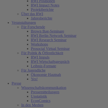
RWI Positionen
RWI Impact Notes
Projektberichte
Über das RWI
Jahresberichte
Veranstaltungen
Für Forschende
Brown Bag-Seminare
RWI Berlin Network Seminar
RWI Research Seminar
Workshops
Prosocial Virtual Seminar
Für Politik & Öffentlichkeit
RWI Impuls
RWI Wirtschaftsgespräch
Leibniz-Formate
Für Jugendliche
Ökonomie Hautnah
Yes!
Presse
Wissenschaftskommunikation
Pressemitteilungen
Unstatistik
EconComics
In den Medien