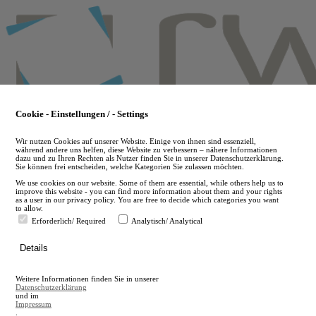
Skip
to
main
content
Cookie - Einstellungen / - Settings
Wir nutzen Cookies auf unserer Website. Einige von ihnen sind essenziell,
während andere uns helfen, diese Website zu verbessern – nähere Informationen
dazu und zu Ihren Rechten als Nutzer finden Sie in unserer Datenschutzerklärung.
Sie können frei entscheiden, welche Kategorien Sie zulassen möchten.
We use cookies on our website. Some of them are essential, while others help us to
improve this website - you can find more information about them and your rights
as a user in our privacy policy. You are free to decide which categories you want
to allow.
Erforderlich/ Required
Analytisch/ Analytical
de
Details
en
A
Weitere Informationen finden Sie in unserer
A
Datenschutzerklärung
und im
Impressum
.