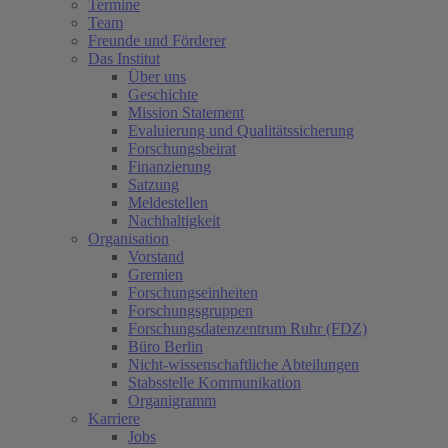
Termine
Team
Freunde und Förderer
Das Institut
Über uns
Geschichte
Mission Statement
Evaluierung und Qualitätssicherung
Forschungsbeirat
Finanzierung
Satzung
Meldestellen
Nachhaltigkeit
Organisation
Vorstand
Gremien
Forschungseinheiten
Forschungsgruppen
Forschungsdatenzentrum Ruhr (FDZ)
Büro Berlin
Nicht-wissenschaftliche Abteilungen
Stabsstelle Kommunikation
Organigramm
Karriere
Jobs