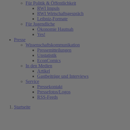
Für Politik & Öffentlichkeit
RWI Impuls
RWI Wirtschaftsgespräch
Leibniz-Formate
Für Jugendliche
Ökonomie Hautnah
Yes!
Presse
Wissenschaftskommunikation
Pressemitteilungen
Unstatistik
EconComics
In den Medien
Artikel
Gastbeiträge und Interviews
Service
Pressekontakt
Pressefotos/Logos
RSS-Feeds
Startseite