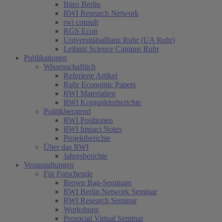
Büro Berlin
RWI Research Network
rwi consult
RGS Econ
Universitätsallianz Ruhr (UA Ruhr)
Leibniz Science Campus Ruhr
Publikationen
Wissenschaftlich
Referierte Artikel
Ruhr Economic Papers
RWI Materialien
RWI Konjunkturberichte
Politikberatend
RWI Positionen
RWI Impact Notes
Projektberichte
Über das RWI
Jahresberichte
Veranstaltungen
Für Forschende
Brown Bag-Seminare
RWI Berlin Network Seminar
RWI Research Seminar
Workshops
Prosocial Virtual Seminar