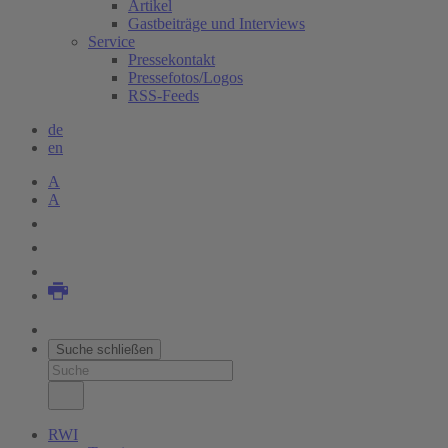
Artikel
Gastbeiträge und Interviews
Service
Pressekontakt
Pressefotos/Logos
RSS-Feeds
de
en
A
A
Suche schließen
RWI