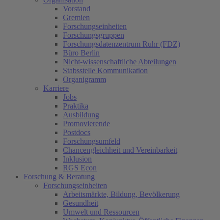
Vorstand
Gremien
Forschungseinheiten
Forschungsgruppen
Forschungsdatenzentrum Ruhr (FDZ)
Büro Berlin
Nicht-wissenschaftliche Abteilungen
Stabsstelle Kommunikation
Organigramm
Karriere
Jobs
Praktika
Ausbildung
Promovierende
Postdocs
Forschungsumfeld
Chancengleichheit und Vereinbarkeit
Inklusion
RGS Econ
Forschung & Beratung
Forschungseinheiten
Arbeitsmärkte, Bildung, Bevölkerung
Gesundheit
Umwelt und Ressourcen