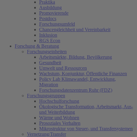
Praktika
Ausbildung
Promovierende
Postdocs
Forschungsumfeld
Chancengleichheit und Vereinbarkeit
Inklusion
RGS Econ
Forschung & Beratung
Forschungseinheiten
Arbeitsmärkte, Bildung, Bevölkerung
Gesundheit
Umwelt und Ressourcen
Wachstum, Konjunktur, Öffentliche Finanzen
Policy Lab Klimawandel, Entwicklung,
Migration
Forschungsdatenzentrum Ruhr (FDZ)
Forschungsgruppen
Hochschulforschung
Ökologische Transformation, Arbeitsmarkt, Aus-
und Weiterbildung
Wärme und Wohnen
Prosoziales Verhalten
Mikrostruktur von Steuer- und Transfersystemen
Vernetzung/Transfer