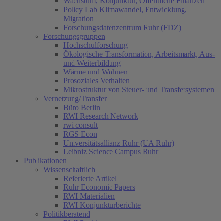
Wachstum, Konjunktur, Öffentliche Finanzen
Policy Lab Klimawandel, Entwicklung,
Migration
Forschungsdatenzentrum Ruhr (FDZ)
Forschungsgruppen
Hochschulforschung
Ökologische Transformation, Arbeitsmarkt, Aus-
und Weiterbildung
Wärme und Wohnen
Prosoziales Verhalten
Mikrostruktur von Steuer- und Transfersystemen
Vernetzung/Transfer
Büro Berlin
RWI Research Network
rwi consult
RGS Econ
Universitätsallianz Ruhr (UA Ruhr)
Leibniz Science Campus Ruhr
Publikationen
Wissenschaftlich
Referierte Artikel
Ruhr Economic Papers
RWI Materialien
RWI Konjunkturberichte
Politikberatend