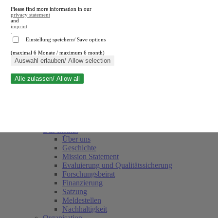
Please find more information in our
privacy statement
and
imprint
.
Einstellung speichern/ Save options
(maximal 6 Monate / maximum 6 month)
Suche schließen
Auswahl erlauben/ Allow selection
Alle zulassen/ Allow all
RWI
Termine
Team
Freunde und Förderer
Das Institut
Über uns
Geschichte
Mission Statement
Evaluierung und Qualitätssicherung
Forschungsbeirat
Finanzierung
Satzung
Meldestellen
Nachhaltigkeit
Organisation