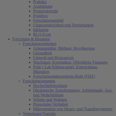
Praktika
Ausbildung
Promovierende
Postdocs
Forschungsumfeld
Chancengleichheit und Vereinbarkeit
Inklusion
RGS Econ
Forschung & Beratung
Forschungseinheiten
Arbeitsmärkte, Bildung, Bevölkerung
Gesundheit
Umwelt und Ressourcen
Wachstum, Konjunktur, Öffentliche Finanzen
Policy Lab Klimawandel, Entwicklung,
Migration
Forschungsdatenzentrum Ruhr (FDZ)
Forschungsgruppen
Hochschulforschung
Ökologische Transformation, Arbeitsmarkt, Aus-
und Weiterbildung
Wärme und Wohnen
Prosoziales Verhalten
Mikrostruktur von Steuer- und Transfersystemen
Vernetzung/Transfer