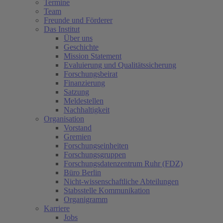
Termine
Team
Freunde und Förderer
Das Institut
Über uns
Geschichte
Mission Statement
Evaluierung und Qualitätssicherung
Forschungsbeirat
Finanzierung
Satzung
Meldestellen
Nachhaltigkeit
Organisation
Vorstand
Gremien
Forschungseinheiten
Forschungsgruppen
Forschungsdatenzentrum Ruhr (FDZ)
Büro Berlin
Nicht-wissenschaftliche Abteilungen
Stabsstelle Kommunikation
Organigramm
Karriere
Jobs