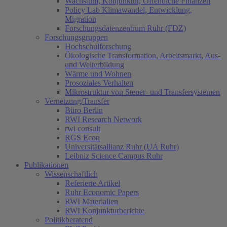
Wachstum, Konjunktur, Öffentliche Finanzen
Policy Lab Klimawandel, Entwicklung,
Migration
Forschungsdatenzentrum Ruhr (FDZ)
Forschungsgruppen
Hochschulforschung
Ökologische Transformation, Arbeitsmarkt, Aus-
und Weiterbildung
Wärme und Wohnen
Prosoziales Verhalten
Mikrostruktur von Steuer- und Transfersystemen
Vernetzung/Transfer
Büro Berlin
RWI Research Network
rwi consult
RGS Econ
Universitätsallianz Ruhr (UA Ruhr)
Leibniz Science Campus Ruhr
Publikationen
Wissenschaftlich
Referierte Artikel
Ruhr Economic Papers
RWI Materialien
RWI Konjunkturberichte
Politikberatend