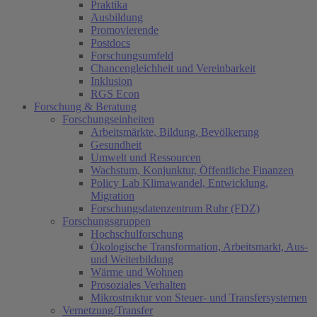
Praktika
Ausbildung
Promovierende
Postdocs
Forschungsumfeld
Chancengleichheit und Vereinbarkeit
Inklusion
RGS Econ
Forschung & Beratung
Forschungseinheiten
Arbeitsmärkte, Bildung, Bevölkerung
Gesundheit
Umwelt und Ressourcen
Wachstum, Konjunktur, Öffentliche Finanzen
Policy Lab Klimawandel, Entwicklung,
Migration
Forschungsdatenzentrum Ruhr (FDZ)
Forschungsgruppen
Hochschulforschung
Ökologische Transformation, Arbeitsmarkt, Aus-
und Weiterbildung
Wärme und Wohnen
Prosoziales Verhalten
Mikrostruktur von Steuer- und Transfersystemen
Vernetzung/Transfer