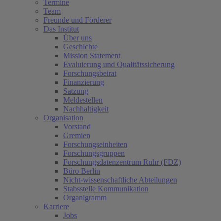
Termine
Team
Freunde und Förderer
Das Institut
Über uns
Geschichte
Mission Statement
Evaluierung und Qualitätssicherung
Forschungsbeirat
Finanzierung
Satzung
Meldestellen
Nachhaltigkeit
Organisation
Vorstand
Gremien
Forschungseinheiten
Forschungsgruppen
Forschungsdatenzentrum Ruhr (FDZ)
Büro Berlin
Nicht-wissenschaftliche Abteilungen
Stabsstelle Kommunikation
Organigramm
Karriere
Jobs