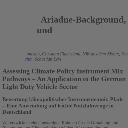
Ariadne-Background, 
Hintergrund
2022
Duncan Edmondson,
Christian Flachsland,
Nils aus dem Moore,
Nic
Johannes Brehm
,
Sebastian Levi
Assessing Climate Policy Instrument Mix
Pathways – An Application to the German
Light Duty Vehicle Sector
Bewertung klimapolitischer Instrumentenmix-Pfade
– Eine Anwendung auf leichte Nutzfahrzeuge in
Deutschland
Wir entwickeln einen neuartigen Rahmen für die Gestaltung und
Bewertung von Klimapolitikmixpfaden. Wir testen ihn, um