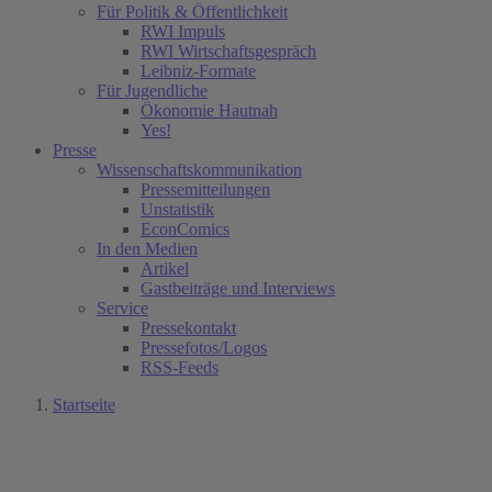
Für Politik & Öffentlichkeit
RWI Impuls
RWI Wirtschaftsgespräch
Leibniz-Formate
Für Jugendliche
Ökonomie Hautnah
Yes!
Presse
Wissenschaftskommunikation
Pressemitteilungen
Unstatistik
EconComics
In den Medien
Artikel
Gastbeiträge und Interviews
Service
Pressekontakt
Pressefotos/Logos
RSS-Feeds
Startseite