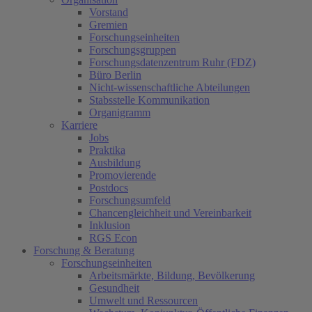
Vorstand
Gremien
Forschungseinheiten
Forschungsgruppen
Forschungsdatenzentrum Ruhr (FDZ)
Büro Berlin
Nicht-wissenschaftliche Abteilungen
Stabsstelle Kommunikation
Organigramm
Karriere
Jobs
Praktika
Ausbildung
Promovierende
Postdocs
Forschungsumfeld
Chancengleichheit und Vereinbarkeit
Inklusion
RGS Econ
Forschung & Beratung
Forschungseinheiten
Arbeitsmärkte, Bildung, Bevölkerung
Gesundheit
Umwelt und Ressourcen