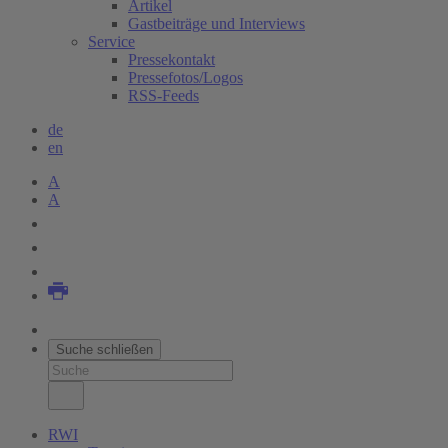
Artikel
Gastbeiträge und Interviews
Service
Pressekontakt
Pressefotos/Logos
RSS-Feeds
de
en
A
A
Suche schließen
RWI