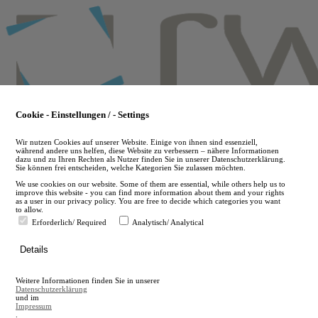
Skip
to
main
content
Cookie - Einstellungen / - Settings
Wir nutzen Cookies auf unserer Website. Einige von ihnen sind essenziell,
während andere uns helfen, diese Website zu verbessern – nähere Informationen
dazu und zu Ihren Rechten als Nutzer finden Sie in unserer Datenschutzerklärung.
Sie können frei entscheiden, welche Kategorien Sie zulassen möchten.
We use cookies on our website. Some of them are essential, while others help us to
improve this website - you can find more information about them and your rights
as a user in our privacy policy. You are free to decide which categories you want
to allow.
Erforderlich/ Required
Analytisch/ Analytical
de
Details
en
A
Weitere Informationen finden Sie in unserer
A
Datenschutzerklärung
und im
Impressum
.