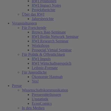
RWI Positionen
RWI Impact Notes
Projektberichte
Über das RWI
Jahresberichte
Veranstaltungen
Für Forschende
Brown Bag-Seminare
RWI Berlin Network Seminar
RWI Research Seminar
Workshops
Prosocial Virtual Seminar
Für Politik & Öffentlichkeit
RWI Impuls
RWI Wirtschaftsgespräch
Leibniz-Formate
Für Jugendliche
Ökonomie Hautnah
Yes!
Presse
Wissenschaftskommunikation
Pressemitteilungen
Unstatistik
EconComics
In den Medien