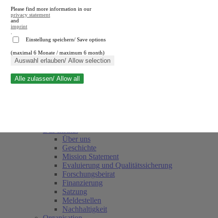
Please find more information in our
privacy statement
and
imprint
.
Einstellung speichern/ Save options
(maximal 6 Monate / maximum 6 month)
Suche schließen
Auswahl erlauben/ Allow selection
Alle zulassen/ Allow all
RWI
Termine
Team
Freunde und Förderer
Das Institut
Über uns
Geschichte
Mission Statement
Evaluierung und Qualitätssicherung
Forschungsbeirat
Finanzierung
Satzung
Meldestellen
Nachhaltigkeit
Organisation