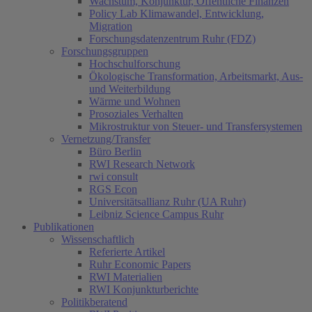
Wachstum, Konjunktur, Öffentliche Finanzen
Policy Lab Klimawandel, Entwicklung,
Migration
Forschungsdatenzentrum Ruhr (FDZ)
Forschungsgruppen
Hochschulforschung
Ökologische Transformation, Arbeitsmarkt, Aus-
und Weiterbildung
Wärme und Wohnen
Prosoziales Verhalten
Mikrostruktur von Steuer- und Transfersystemen
Vernetzung/Transfer
Büro Berlin
RWI Research Network
rwi consult
RGS Econ
Universitätsallianz Ruhr (UA Ruhr)
Leibniz Science Campus Ruhr
Publikationen
Wissenschaftlich
Referierte Artikel
Ruhr Economic Papers
RWI Materialien
RWI Konjunkturberichte
Politikberatend