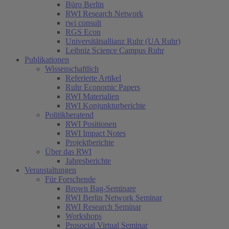
Büro Berlin
RWI Research Network
rwi consult
RGS Econ
Universitätsallianz Ruhr (UA Ruhr)
Leibniz Science Campus Ruhr
Publikationen
Wissenschaftlich
Referierte Artikel
Ruhr Economic Papers
RWI Materialien
RWI Konjunkturberichte
Politikberatend
RWI Positionen
RWI Impact Notes
Projektberichte
Über das RWI
Jahresberichte
Veranstaltungen
Für Forschende
Brown Bag-Seminare
RWI Berlin Network Seminar
RWI Research Seminar
Workshops
Prosocial Virtual Seminar