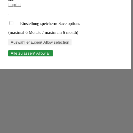
imprint
.
Einstellung speichern/ Save options
(maximal 6 Monate / maximum 6 month)
Auswahl erlauben/ Allow selection
Alle zulassen/ Allow all