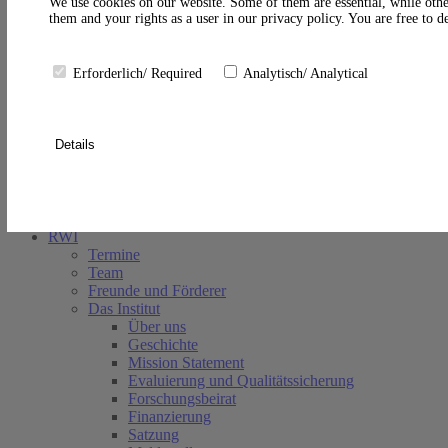
A
We use cookies on our website. Some of them are essential, while othe
them and your rights as a user in our privacy policy. You are free to 
Erforderlich/ Required
Analytisch/ Analytical
Details
Suche schließen
RWI
Termine
Team
Freunde und Förderer
Das Institut
Über uns
Geschichte
Mission Statement
Evaluierung und Qualitätssicherung
Forschungsbeirat
Finanzierung
Satzung