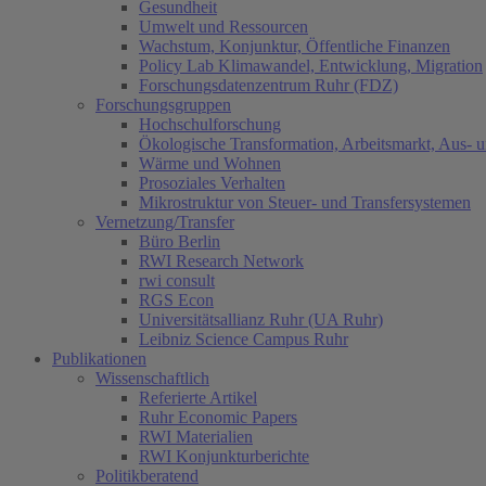
Gesundheit
Umwelt und Ressourcen
Wachstum, Konjunktur, Öffentliche Finanzen
Policy Lab Klimawandel, Entwicklung, Migration
Forschungsdatenzentrum Ruhr (FDZ)
Forschungsgruppen
Hochschulforschung
Ökologische Transformation, Arbeitsmarkt, Aus- 
Wärme und Wohnen
Prosoziales Verhalten
Mikrostruktur von Steuer- und Transfersystemen
Vernetzung/Transfer
Büro Berlin
RWI Research Network
rwi consult
RGS Econ
Universitätsallianz Ruhr (UA Ruhr)
Leibniz Science Campus Ruhr
Publikationen
Wissenschaftlich
Referierte Artikel
Ruhr Economic Papers
RWI Materialien
RWI Konjunkturberichte
Politikberatend