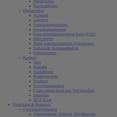
Meldestellen
Nachhaltigkeit
Organisation
Vorstand
Gremien
Forschungseinheiten
Forschungsgruppen
Forschungsdatenzentrum Ruhr (FDZ)
Büro Berlin
Nicht-wissenschaftliche Abteilungen
Stabsstelle Kommunikation
Organigramm
Karriere
Jobs
Praktika
Ausbildung
Promovierende
Postdocs
Forschungsumfeld
Chancengleichheit und Vereinbarkeit
Inklusion
RGS Econ
Forschung & Beratung
Forschungseinheiten
Arbeitsmärkte, Bildung, Bevölkerung