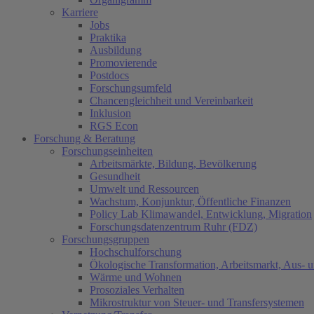
Karriere
Jobs
Praktika
Ausbildung
Promovierende
Postdocs
Forschungsumfeld
Chancengleichheit und Vereinbarkeit
Inklusion
RGS Econ
Forschung & Beratung
Forschungseinheiten
Arbeitsmärkte, Bildung, Bevölkerung
Gesundheit
Umwelt und Ressourcen
Wachstum, Konjunktur, Öffentliche Finanzen
Policy Lab Klimawandel, Entwicklung, Migration
Forschungsdatenzentrum Ruhr (FDZ)
Forschungsgruppen
Hochschulforschung
Ökologische Transformation, Arbeitsmarkt, Aus- 
Wärme und Wohnen
Prosoziales Verhalten
Mikrostruktur von Steuer- und Transfersystemen