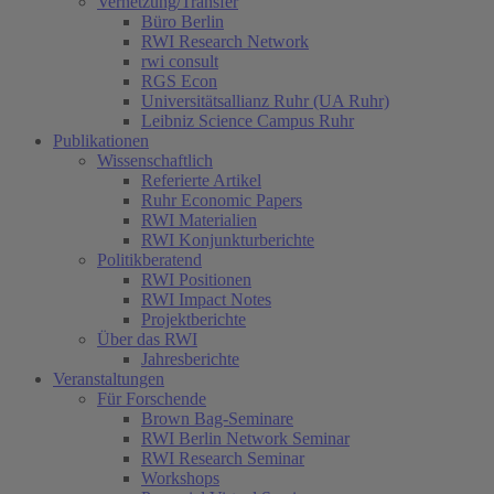
Vernetzung/Transfer
Büro Berlin
RWI Research Network
rwi consult
RGS Econ
Universitätsallianz Ruhr (UA Ruhr)
Leibniz Science Campus Ruhr
Publikationen
Wissenschaftlich
Referierte Artikel
Ruhr Economic Papers
RWI Materialien
RWI Konjunkturberichte
Politikberatend
RWI Positionen
RWI Impact Notes
Projektberichte
Über das RWI
Jahresberichte
Veranstaltungen
Für Forschende
Brown Bag-Seminare
RWI Berlin Network Seminar
RWI Research Seminar
Workshops