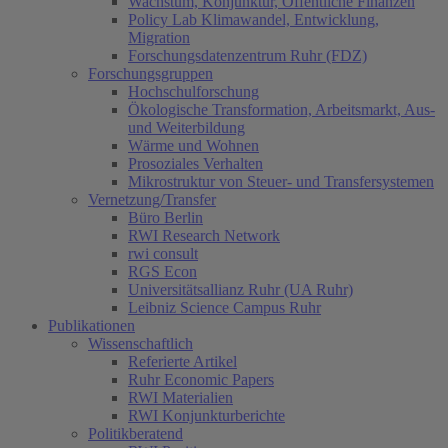
Wachstum, Konjunktur, Öffentliche Finanzen
Policy Lab Klimawandel, Entwicklung,
Migration
Forschungsdatenzentrum Ruhr (FDZ)
Forschungsgruppen
Hochschulforschung
Ökologische Transformation, Arbeitsmarkt, Aus-
und Weiterbildung
Wärme und Wohnen
Prosoziales Verhalten
Mikrostruktur von Steuer- und Transfersystemen
Vernetzung/Transfer
Büro Berlin
RWI Research Network
rwi consult
RGS Econ
Universitätsallianz Ruhr (UA Ruhr)
Leibniz Science Campus Ruhr
Publikationen
Wissenschaftlich
Referierte Artikel
Ruhr Economic Papers
RWI Materialien
RWI Konjunkturberichte
Politikberatend