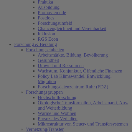
Praktika
Ausbildung
Promovierende
Postdocs
Forschungsumfeld
Chancengleichheit und Vereinbarkeit
Inklusion
RGS Econ
Forschung & Beratung
Forschungseinheiten
Arbeitsmärkte, Bildung, Bevölkerung
Gesundheit
Umwelt und Ressourcen
Wachstum, Konjunktur, Öffentliche Finanzen
Policy Lab Klimawandel, Entwicklung,
Migration
Forschungsdatenzentrum Ruhr (FDZ)
Forschungsgruppen
Hochschulforschung
Ökologische Transformation, Arbeitsmarkt, Aus-
und Weiterbildung
Wärme und Wohnen
Prosoziales Verhalten
Mikrostruktur von Steuer- und Transfersystemen
Vernetzung/Transfer