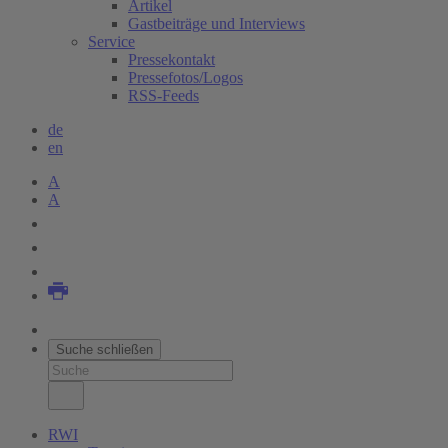
Artikel
Gastbeiträge und Interviews
Service
Pressekontakt
Pressefotos/Logos
RSS-Feeds
de
en
A
A
Suche schließen
RWI