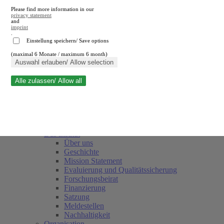
Please find more information in our
privacy statement
and
imprint
.
Einstellung speichern/ Save options
(maximal 6 Monate / maximum 6 month)
Suche schließen
Auswahl erlauben/ Allow selection
Alle zulassen/ Allow all
RWI
Termine
Team
Freunde und Förderer
Das Institut
Über uns
Geschichte
Mission Statement
Evaluierung und Qualitätssicherung
Forschungsbeirat
Finanzierung
Satzung
Meldestellen
Nachhaltigkeit
Organisation