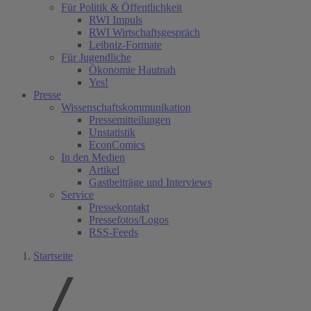
Für Politik & Öffentlichkeit
RWI Impuls
RWI Wirtschaftsgespräch
Leibniz-Formate
Für Jugendliche
Ökonomie Hautnah
Yes!
Presse
Wissenschaftskommunikation
Pressemitteilungen
Unstatistik
EconComics
In den Medien
Artikel
Gastbeiträge und Interviews
Service
Pressekontakt
Pressefotos/Logos
RSS-Feeds
Startseite