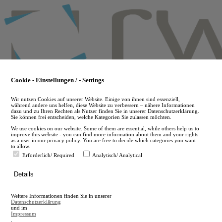
Skip
to
main
content
Cookie - Einstellungen / - Settings
Wir nutzen Cookies auf unserer Website. Einige von ihnen sind essenziell,
während andere uns helfen, diese Website zu verbessern – nähere Informationen
dazu und zu Ihren Rechten als Nutzer finden Sie in unserer Datenschutzerklärung.
Sie können frei entscheiden, welche Kategorien Sie zulassen möchten.
We use cookies on our website. Some of them are essential, while others help us to
improve this website - you can find more information about them and your rights
as a user in our privacy policy. You are free to decide which categories you want
to allow.
Erforderlich/ Required
Analytisch/ Analytical
de
Details
en
A
Weitere Informationen finden Sie in unserer
A
Datenschutzerklärung
und im
Impressum
.