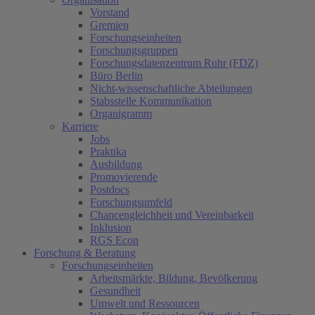
Vorstand
Gremien
Forschungseinheiten
Forschungsgruppen
Forschungsdatenzentrum Ruhr (FDZ)
Büro Berlin
Nicht-wissenschaftliche Abteilungen
Stabsstelle Kommunikation
Organigramm
Karriere
Jobs
Praktika
Ausbildung
Promovierende
Postdocs
Forschungsumfeld
Chancengleichheit und Vereinbarkeit
Inklusion
RGS Econ
Forschung & Beratung
Forschungseinheiten
Arbeitsmärkte, Bildung, Bevölkerung
Gesundheit
Umwelt und Ressourcen