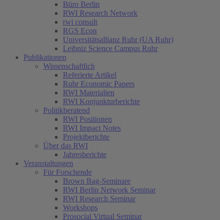
Büro Berlin
RWI Research Network
rwi consult
RGS Econ
Universitätsallianz Ruhr (UA Ruhr)
Leibniz Science Campus Ruhr
Publikationen
Wissenschaftlich
Referierte Artikel
Ruhr Economic Papers
RWI Materialien
RWI Konjunkturberichte
Politikberatend
RWI Positionen
RWI Impact Notes
Projektberichte
Über das RWI
Jahresberichte
Veranstaltungen
Für Forschende
Brown Bag-Seminare
RWI Berlin Network Seminar
RWI Research Seminar
Workshops
Prosocial Virtual Seminar