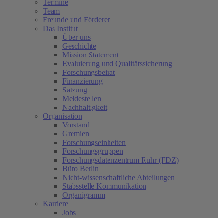
Termine
Team
Freunde und Förderer
Das Institut
Über uns
Geschichte
Mission Statement
Evaluierung und Qualitätssicherung
Forschungsbeirat
Finanzierung
Satzung
Meldestellen
Nachhaltigkeit
Organisation
Vorstand
Gremien
Forschungseinheiten
Forschungsgruppen
Forschungsdatenzentrum Ruhr (FDZ)
Büro Berlin
Nicht-wissenschaftliche Abteilungen
Stabsstelle Kommunikation
Organigramm
Karriere
Jobs