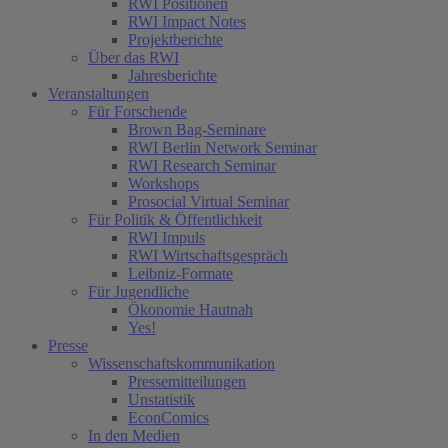
RWI Positionen
RWI Impact Notes
Projektberichte
Über das RWI
Jahresberichte
Veranstaltungen
Für Forschende
Brown Bag-Seminare
RWI Berlin Network Seminar
RWI Research Seminar
Workshops
Prosocial Virtual Seminar
Für Politik & Öffentlichkeit
RWI Impuls
RWI Wirtschaftsgespräch
Leibniz-Formate
Für Jugendliche
Ökonomie Hautnah
Yes!
Presse
Wissenschaftskommunikation
Pressemitteilungen
Unstatistik
EconComics
In den Medien