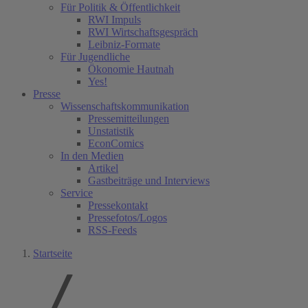
Für Politik & Öffentlichkeit
RWI Impuls
RWI Wirtschaftsgespräch
Leibniz-Formate
Für Jugendliche
Ökonomie Hautnah
Yes!
Presse
Wissenschaftskommunikation
Pressemitteilungen
Unstatistik
EconComics
In den Medien
Artikel
Gastbeiträge und Interviews
Service
Pressekontakt
Pressefotos/Logos
RSS-Feeds
Startseite