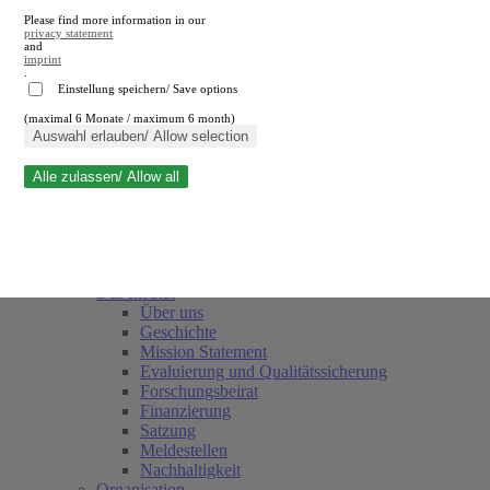
Please find more information in our
privacy statement
and
imprint
.
Einstellung speichern/ Save options
(maximal 6 Monate / maximum 6 month)
Suche schließen
Auswahl erlauben/ Allow selection
Alle zulassen/ Allow all
RWI
Termine
Team
Freunde und Förderer
Das Institut
Über uns
Geschichte
Mission Statement
Evaluierung und Qualitätssicherung
Forschungsbeirat
Finanzierung
Satzung
Meldestellen
Nachhaltigkeit
Organisation