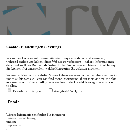
Skip
to
main
content
Cookie - Einstellungen / - Settings
Wir nutzen Cookies auf unserer Website. Einige von ihnen sind essenziell,
während andere uns helfen, diese Website zu verbessern – nähere Informationen
dazu und zu Ihren Rechten als Nutzer finden Sie in unserer Datenschutzerklärung.
Sie können frei entscheiden, welche Kategorien Sie zulassen möchten.
We use cookies on our website. Some of them are essential, while others help us to
improve this website - you can find more information about them and your rights
as a user in our privacy policy. You are free to decide which categories you want
to allow.
Erforderlich/ Required
Analytisch/ Analytical
de
Details
en
A
Weitere Informationen finden Sie in unserer
A
Datenschutzerklärung
und im
Impressum
.