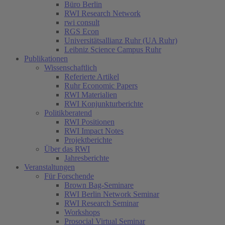
Büro Berlin
RWI Research Network
rwi consult
RGS Econ
Universitätsallianz Ruhr (UA Ruhr)
Leibniz Science Campus Ruhr
Publikationen
Wissenschaftlich
Referierte Artikel
Ruhr Economic Papers
RWI Materialien
RWI Konjunkturberichte
Politikberatend
RWI Positionen
RWI Impact Notes
Projektberichte
Über das RWI
Jahresberichte
Veranstaltungen
Für Forschende
Brown Bag-Seminare
RWI Berlin Network Seminar
RWI Research Seminar
Workshops
Prosocial Virtual Seminar