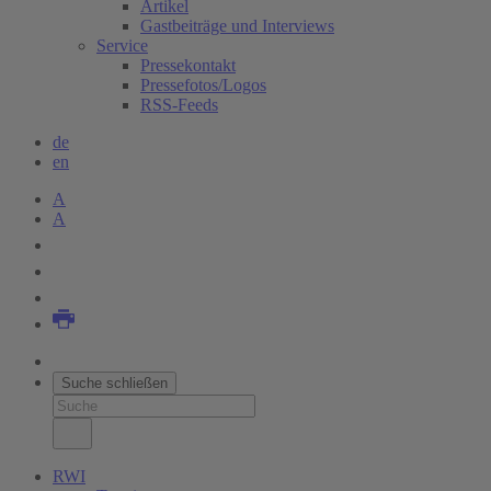
Artikel
Gastbeiträge und Interviews
Service
Pressekontakt
Pressefotos/Logos
RSS-Feeds
de
en
A
A
Suche schließen
RWI