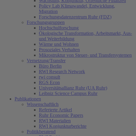
Wachstum, Konjunktur, Öffentliche Finanzen
Policy Lab Klimawandel, Entwicklung,
Migration
Forschungsdatenzentrum Ruhr (FDZ)
Forschungsgruppen
Hochschulforschung
Ökologische Transformation, Arbeitsmarkt, Aus-
und Weiterbildung
Wärme und Wohnen
Prosoziales Verhalten
Mikrostruktur von Steuer- und Transfersystemen
Vernetzung/Transfer
Büro Berlin
RWI Research Network
rwi consult
RGS Econ
Universitätsallianz Ruhr (UA Ruhr)
Leibniz Science Campus Ruhr
Publikationen
Wissenschaftlich
Referierte Artikel
Ruhr Economic Papers
RWI Materialien
RWI Konjunkturberichte
Politikberatend