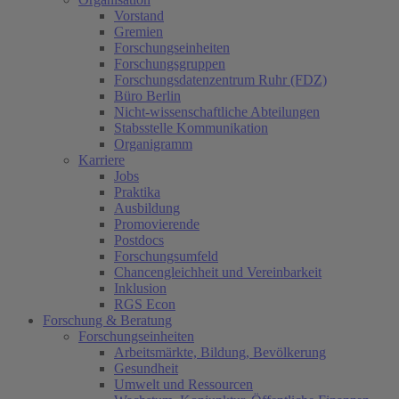
Vorstand
Gremien
Forschungseinheiten
Forschungsgruppen
Forschungsdatenzentrum Ruhr (FDZ)
Büro Berlin
Nicht-wissenschaftliche Abteilungen
Stabsstelle Kommunikation
Organigramm
Karriere
Jobs
Praktika
Ausbildung
Promovierende
Postdocs
Forschungsumfeld
Chancengleichheit und Vereinbarkeit
Inklusion
RGS Econ
Forschung & Beratung
Forschungseinheiten
Arbeitsmärkte, Bildung, Bevölkerung
Gesundheit
Umwelt und Ressourcen