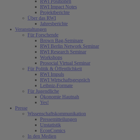
RWI Positionen
RWI Impact Notes
Projektberichte
Über das RWI
Jahresberichte
Veranstaltungen
Für Forschende
Brown Bag-Seminare
RWI Berlin Network Seminar
RWI Research Seminar
Workshops
Prosocial Virtual Seminar
Für Politik & Öffentlichkeit
RWI Impuls
RWI Wirtschaftsgespräch
Leibniz-Formate
Für Jugendliche
Ökonomie Hautnah
Yes!
Presse
Wissenschaftskommunikation
Pressemitteilungen
Unstatistik
EconComics
In den Medien