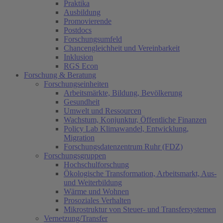
Praktika
Ausbildung
Promovierende
Postdocs
Forschungsumfeld
Chancengleichheit und Vereinbarkeit
Inklusion
RGS Econ
Forschung & Beratung
Forschungseinheiten
Arbeitsmärkte, Bildung, Bevölkerung
Gesundheit
Umwelt und Ressourcen
Wachstum, Konjunktur, Öffentliche Finanzen
Policy Lab Klimawandel, Entwicklung,
Migration
Forschungsdatenzentrum Ruhr (FDZ)
Forschungsgruppen
Hochschulforschung
Ökologische Transformation, Arbeitsmarkt, Aus-
und Weiterbildung
Wärme und Wohnen
Prosoziales Verhalten
Mikrostruktur von Steuer- und Transfersystemen
Vernetzung/Transfer