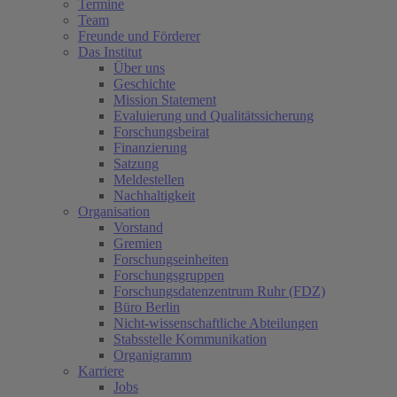
Termine
Team
Freunde und Förderer
Das Institut
Über uns
Geschichte
Mission Statement
Evaluierung und Qualitätssicherung
Forschungsbeirat
Finanzierung
Satzung
Meldestellen
Nachhaltigkeit
Organisation
Vorstand
Gremien
Forschungseinheiten
Forschungsgruppen
Forschungsdatenzentrum Ruhr (FDZ)
Büro Berlin
Nicht-wissenschaftliche Abteilungen
Stabsstelle Kommunikation
Organigramm
Karriere
Jobs