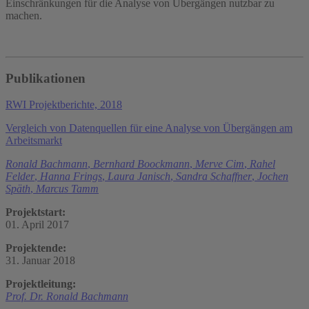
Einschränkungen für die Analyse von Übergängen nutzbar zu
machen.
Publikationen
RWI Projektberichte, 2018
Vergleich von Datenquellen für eine Analyse von Übergängen am
Arbeitsmarkt
Ronald Bachmann
,
Bernhard Boockmann
,
Merve Cim
,
Rahel
Felder
,
Hanna Frings
,
Laura Janisch
,
Sandra Schaffner
,
Jochen
Späth
,
Marcus Tamm
Projektstart:
01. April 2017
Projektende:
31. Januar 2018
Projektleitung:
Prof. Dr. Ronald Bachmann