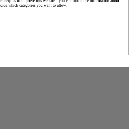
rs help us to improve this website - you can find more information about
decide which categories you want to allow.