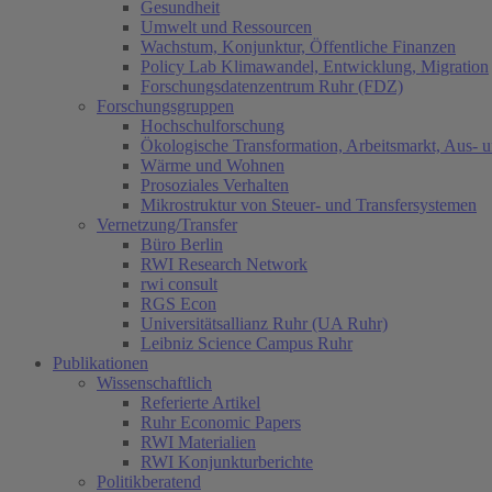
Gesundheit
Umwelt und Ressourcen
Wachstum, Konjunktur, Öffentliche Finanzen
Policy Lab Klimawandel, Entwicklung, Migration
Forschungsdatenzentrum Ruhr (FDZ)
Forschungsgruppen
Hochschulforschung
Ökologische Transformation, Arbeitsmarkt, Aus- 
Wärme und Wohnen
Prosoziales Verhalten
Mikrostruktur von Steuer- und Transfersystemen
Vernetzung/Transfer
Büro Berlin
RWI Research Network
rwi consult
RGS Econ
Universitätsallianz Ruhr (UA Ruhr)
Leibniz Science Campus Ruhr
Publikationen
Wissenschaftlich
Referierte Artikel
Ruhr Economic Papers
RWI Materialien
RWI Konjunkturberichte
Politikberatend