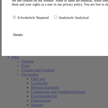
A
We use cookies on our website. Some of them are essential, while othe
them and your rights as a user in our privacy policy. You are free to 
Erforderlich/ Required
Analytisch/ Analytical
Details
Suche schließen
RWI
Termine
Team
Freunde und Förderer
Das Institut
Über uns
Geschichte
Mission Statement
Evaluierung und Qualitätssicherung
Forschungsbeirat
Finanzierung
Satzung