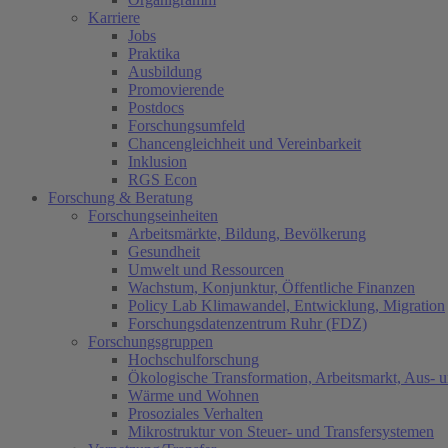
Karriere
Jobs
Praktika
Ausbildung
Promovierende
Postdocs
Forschungsumfeld
Chancengleichheit und Vereinbarkeit
Inklusion
RGS Econ
Forschung & Beratung
Forschungseinheiten
Arbeitsmärkte, Bildung, Bevölkerung
Gesundheit
Umwelt und Ressourcen
Wachstum, Konjunktur, Öffentliche Finanzen
Policy Lab Klimawandel, Entwicklung, Migration
Forschungsdatenzentrum Ruhr (FDZ)
Forschungsgruppen
Hochschulforschung
Ökologische Transformation, Arbeitsmarkt, Aus- 
Wärme und Wohnen
Prosoziales Verhalten
Mikrostruktur von Steuer- und Transfersystemen