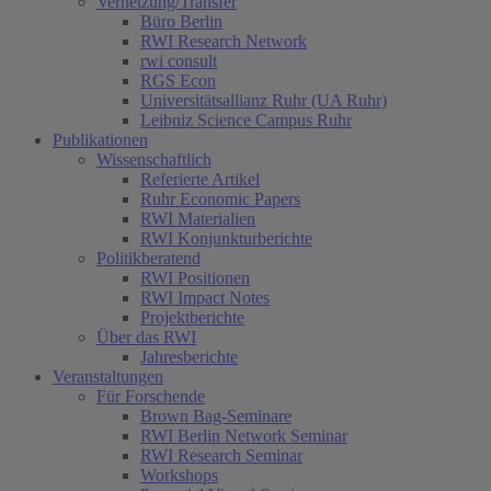
Vernetzung/Transfer
Büro Berlin
RWI Research Network
rwi consult
RGS Econ
Universitätsallianz Ruhr (UA Ruhr)
Leibniz Science Campus Ruhr
Publikationen
Wissenschaftlich
Referierte Artikel
Ruhr Economic Papers
RWI Materialien
RWI Konjunkturberichte
Politikberatend
RWI Positionen
RWI Impact Notes
Projektberichte
Über das RWI
Jahresberichte
Veranstaltungen
Für Forschende
Brown Bag-Seminare
RWI Berlin Network Seminar
RWI Research Seminar
Workshops