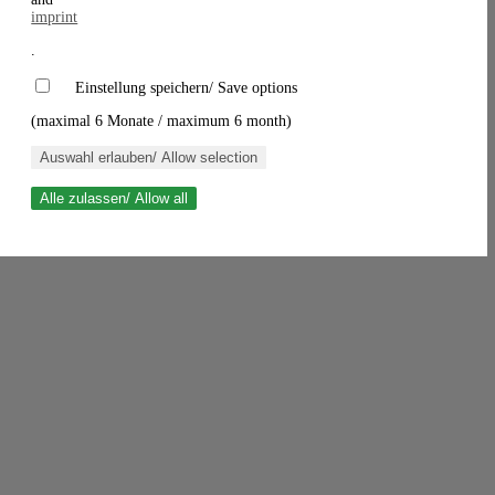
imprint
.
Einstellung speichern/ Save options
(maximal 6 Monate / maximum 6 month)
Auswahl erlauben/ Allow selection
Alle zulassen/ Allow all