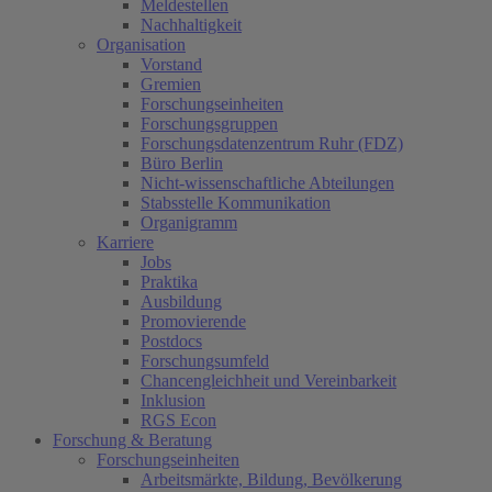
Meldestellen
Nachhaltigkeit
Organisation
Vorstand
Gremien
Forschungseinheiten
Forschungsgruppen
Forschungsdatenzentrum Ruhr (FDZ)
Büro Berlin
Nicht-wissenschaftliche Abteilungen
Stabsstelle Kommunikation
Organigramm
Karriere
Jobs
Praktika
Ausbildung
Promovierende
Postdocs
Forschungsumfeld
Chancengleichheit und Vereinbarkeit
Inklusion
RGS Econ
Forschung & Beratung
Forschungseinheiten
Arbeitsmärkte, Bildung, Bevölkerung