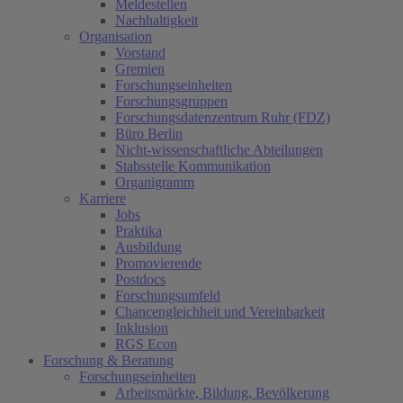
Meldestellen
Nachhaltigkeit
Organisation
Vorstand
Gremien
Forschungseinheiten
Forschungsgruppen
Forschungsdatenzentrum Ruhr (FDZ)
Büro Berlin
Nicht-wissenschaftliche Abteilungen
Stabsstelle Kommunikation
Organigramm
Karriere
Jobs
Praktika
Ausbildung
Promovierende
Postdocs
Forschungsumfeld
Chancengleichheit und Vereinbarkeit
Inklusion
RGS Econ
Forschung & Beratung
Forschungseinheiten
Arbeitsmärkte, Bildung, Bevölkerung