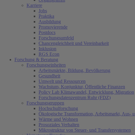
Karriere
Jobs
Praktika
Ausbildung
Promovierende
Postdocs
Forschungsumfeld
Chancengleichheit und Vereinbarkeit
Inklusion
RGS Econ
Forschung & Beratung
Forschungseinheiten
Arbeitsmärkte, Bildung, Bevölkerung
Gesundheit
Umwelt und Ressourcen
Wachstum, Konjunktur, Öffentliche Finanzen
Policy Lab Klimawandel, Entwicklung, Migration
Forschungsdatenzentrum Ruhr (FDZ)
Forschungsgruppen
Hochschulforschung
Ökologische Transformation, Arbeitsmarkt, Aus- 
Wärme und Wohnen
Prosoziales Verhalten
Mikrostruktur von Steuer- und Transfersystemen