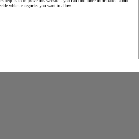
rs help us to improve this website - you can find more information about
decide which categories you want to allow.