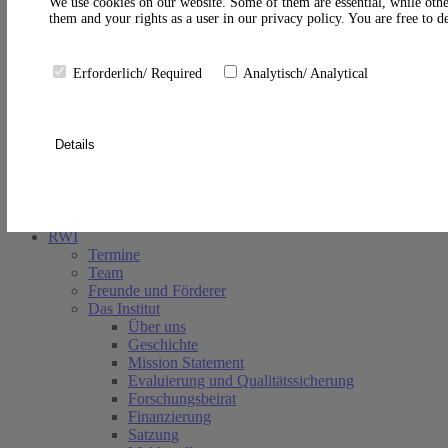
A
We use cookies on our website. Some of them are essential, while othe
them and your rights as a user in our privacy policy. You are free to 
Erforderlich/ Required
Analytisch/ Analytical
Details
Suche schließen
RWI
Termine
Team
Freunde und Förderer
Das Institut
Über uns
Geschichte
Mission Statement
Evaluierung und Qualitätssicherung
Forschungsbeirat
Finanzierung
Satzung