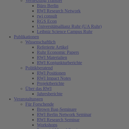
Vernetzung/Transfer
Büro Berlin
RWI Research Network
rwi consult
RGS Econ
Universitätsallianz Ruhr (UA Ruhr)
Leibniz Science Campus Ruhr
Publikationen
Wissenschaftlich
Referierte Artikel
Ruhr Economic Papers
RWI Materialien
RWI Konjunkturberichte
Politikberatend
RWI Positionen
RWI Impact Notes
Projektberichte
Über das RWI
Jahresberichte
Veranstaltungen
Für Forschende
Brown Bag-Seminare
RWI Berlin Network Seminar
RWI Research Seminar
Workshops