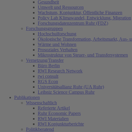
Gesundheit
Umwelt und Ressourcen
Wachstum, Konjunktur, Öffentliche Finanzen
Policy Lab Klimawandel, Entwicklung, Migration
Forschungsdatenzentrum Ruhr (FDZ)
Forschungsgruppen
Hochschulforschung
Ökologische Transformation, Arbeitsmarkt, Aus- 
Wärme und Wohnen
Prosoziales Verhalten
Mikrostruktur von Steuer- und Transfersystemen
Vernetzung/Transfer
Büro Berlin
RWI Research Network
rwi consult
RGS Econ
Universitätsallianz Ruhr (UA Ruhr)
Leibniz Science Campus Ruhr
Publikationen
Wissenschaftlich
Referierte Artikel
Ruhr Economic Papers
RWI Materialien
RWI Konjunkturberichte
Politikberatend