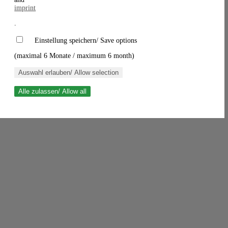
imprint
.
Einstellung speichern/ Save options
(maximal 6 Monate / maximum 6 month)
Auswahl erlauben/ Allow selection
Alle zulassen/ Allow all