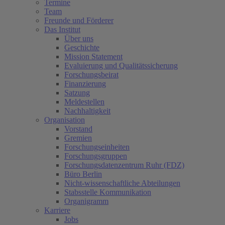
Termine
Team
Freunde und Förderer
Das Institut
Über uns
Geschichte
Mission Statement
Evaluierung und Qualitätssicherung
Forschungsbeirat
Finanzierung
Satzung
Meldestellen
Nachhaltigkeit
Organisation
Vorstand
Gremien
Forschungseinheiten
Forschungsgruppen
Forschungsdatenzentrum Ruhr (FDZ)
Büro Berlin
Nicht-wissenschaftliche Abteilungen
Stabsstelle Kommunikation
Organigramm
Karriere
Jobs