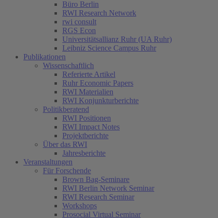
Büro Berlin
RWI Research Network
rwi consult
RGS Econ
Universitätsallianz Ruhr (UA Ruhr)
Leibniz Science Campus Ruhr
Publikationen
Wissenschaftlich
Referierte Artikel
Ruhr Economic Papers
RWI Materialien
RWI Konjunkturberichte
Politikberatend
RWI Positionen
RWI Impact Notes
Projektberichte
Über das RWI
Jahresberichte
Veranstaltungen
Für Forschende
Brown Bag-Seminare
RWI Berlin Network Seminar
RWI Research Seminar
Workshops
Prosocial Virtual Seminar