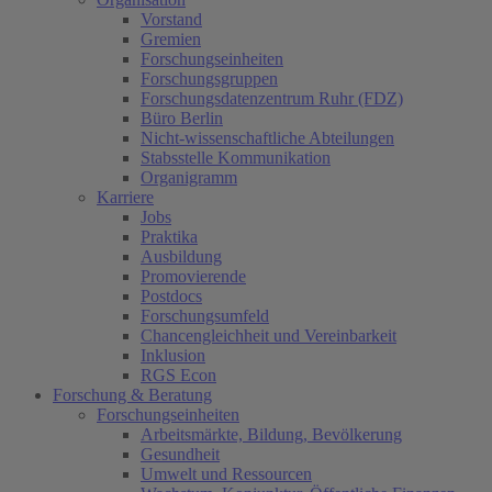
Vorstand
Gremien
Forschungseinheiten
Forschungsgruppen
Forschungsdatenzentrum Ruhr (FDZ)
Büro Berlin
Nicht-wissenschaftliche Abteilungen
Stabsstelle Kommunikation
Organigramm
Karriere
Jobs
Praktika
Ausbildung
Promovierende
Postdocs
Forschungsumfeld
Chancengleichheit und Vereinbarkeit
Inklusion
RGS Econ
Forschung & Beratung
Forschungseinheiten
Arbeitsmärkte, Bildung, Bevölkerung
Gesundheit
Umwelt und Ressourcen