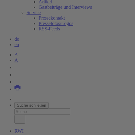
Artikel
Gastbeiträge und Interviews
Service
Pressekontakt
Pressefotos/Logos
RSS-Feeds
de
en
A
A
Suche schließen
RWI