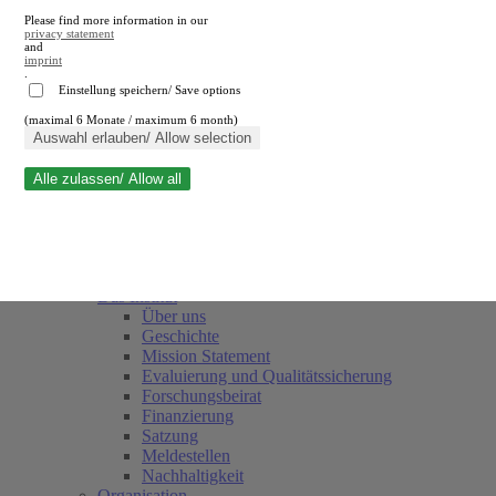
Please find more information in our
privacy statement
and
imprint
.
Einstellung speichern/ Save options
(maximal 6 Monate / maximum 6 month)
Suche schließen
Auswahl erlauben/ Allow selection
Alle zulassen/ Allow all
RWI
Termine
Team
Freunde und Förderer
Das Institut
Über uns
Geschichte
Mission Statement
Evaluierung und Qualitätssicherung
Forschungsbeirat
Finanzierung
Satzung
Meldestellen
Nachhaltigkeit
Organisation