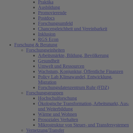
Praktika
Ausbildung
Promovierende
Postdocs
Forschungsumfeld
Chancengleichheit und Vereinbarkeit
Inklusion
RGS Econ
Forschung & Beratung
Forschungseinheiten
Arbeitsmärkte, Bildung, Bevölkerung
Gesundheit
Umwelt und Ressourcen
Wachstum, Konjunktur, Öffentliche Finanzen
Policy Lab Klimawandel, Entwicklung,
Migration
Forschungsdatenzentrum Ruhr (FDZ)
Forschungsgruppen
Hochschulforschung
Ökologische Transformation, Arbeitsmarkt, Aus-
und Weiterbildung
Wärme und Wohnen
Prosoziales Verhalten
Mikrostruktur von Steuer- und Transfersystemen
Vernetzung/Transfer