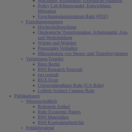
Wachstum, Konjunktur, Öffentliche Finanzen
Policy Lab Klimawandel, Entwicklung,
Migration
Forschungsdatenzentrum Ruhr (FDZ)
Forschungsgruppen
Hochschulforschung
Ökologische Transformation, Arbeitsmarkt, Aus-
und Weiterbildung
Wärme und Wohnen
Prosoziales Verhalten
Mikrostruktur von Steuer- und Transfersystemen
Vernetzung/Transfer
Büro Berlin
RWI Research Network
rwi consult
RGS Econ
Universitätsallianz Ruhr (UA Ruhr)
Leibniz Science Campus Ruhr
Publikationen
Wissenschaftlich
Referierte Artikel
Ruhr Economic Papers
RWI Materialien
RWI Konjunkturberichte
Politikberatend