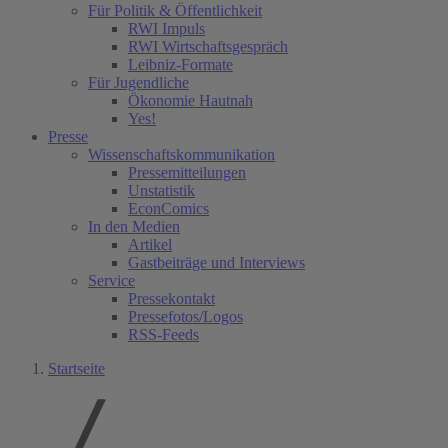
Für Politik & Öffentlichkeit
RWI Impuls
RWI Wirtschaftsgespräch
Leibniz-Formate
Für Jugendliche
Ökonomie Hautnah
Yes!
Presse
Wissenschaftskommunikation
Pressemitteilungen
Unstatistik
EconComics
In den Medien
Artikel
Gastbeiträge und Interviews
Service
Pressekontakt
Pressefotos/Logos
RSS-Feeds
Startseite