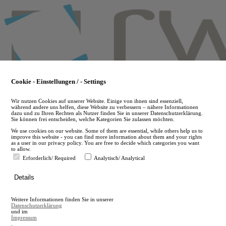
Skip
to
main
content
Cookie - Einstellungen / - Settings
Wir nutzen Cookies auf unserer Website. Einige von ihnen sind essenziell,
während andere uns helfen, diese Website zu verbessern – nähere Informationen
dazu und zu Ihren Rechten als Nutzer finden Sie in unserer Datenschutzerklärung.
Sie können frei entscheiden, welche Kategorien Sie zulassen möchten.
We use cookies on our website. Some of them are essential, while others help us to
improve this website - you can find more information about them and your rights
as a user in our privacy policy. You are free to decide which categories you want
to allow.
Erforderlich/ Required
Analytisch/ Analytical
de
Details
en
A
Weitere Informationen finden Sie in unserer
A
Datenschutzerklärung
und im
Impressum
.