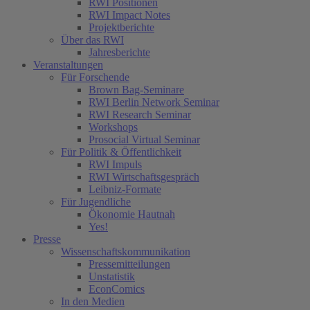
RWI Positionen
RWI Impact Notes
Projektberichte
Über das RWI
Jahresberichte
Veranstaltungen
Für Forschende
Brown Bag-Seminare
RWI Berlin Network Seminar
RWI Research Seminar
Workshops
Prosocial Virtual Seminar
Für Politik & Öffentlichkeit
RWI Impuls
RWI Wirtschaftsgespräch
Leibniz-Formate
Für Jugendliche
Ökonomie Hautnah
Yes!
Presse
Wissenschaftskommunikation
Pressemitteilungen
Unstatistik
EconComics
In den Medien