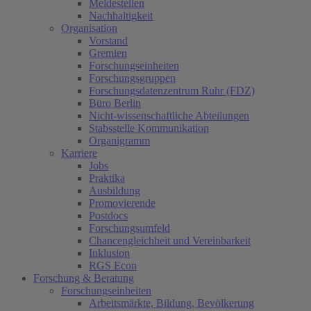
Meldestellen
Nachhaltigkeit
Organisation
Vorstand
Gremien
Forschungseinheiten
Forschungsgruppen
Forschungsdatenzentrum Ruhr (FDZ)
Büro Berlin
Nicht-wissenschaftliche Abteilungen
Stabsstelle Kommunikation
Organigramm
Karriere
Jobs
Praktika
Ausbildung
Promovierende
Postdocs
Forschungsumfeld
Chancengleichheit und Vereinbarkeit
Inklusion
RGS Econ
Forschung & Beratung
Forschungseinheiten
Arbeitsmärkte, Bildung, Bevölkerung