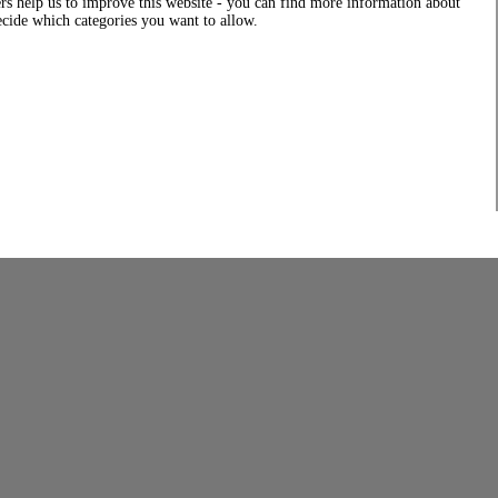
rs help us to improve this website - you can find more information about
decide which categories you want to allow.