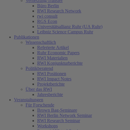
Vernetzung/Transfer
Büro Berlin
RWI Research Network
rwi consult
RGS Econ
Universitätsallianz Ruhr (UA Ruhr)
Leibniz Science Campus Ruhr
Publikationen
Wissenschaftlich
Referierte Artikel
Ruhr Economic Papers
RWI Materialien
RWI Konjunkturberichte
Politikberatend
RWI Positionen
RWI Impact Notes
Projektberichte
Über das RWI
Jahresberichte
Veranstaltungen
Für Forschende
Brown Bag-Seminare
RWI Berlin Network Seminar
RWI Research Seminar
Workshops