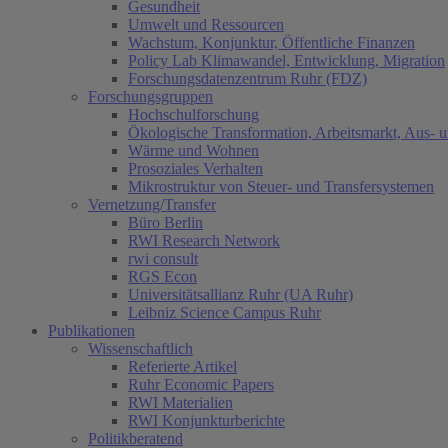
Gesundheit
Umwelt und Ressourcen
Wachstum, Konjunktur, Öffentliche Finanzen
Policy Lab Klimawandel, Entwicklung, Migration
Forschungsdatenzentrum Ruhr (FDZ)
Forschungsgruppen
Hochschulforschung
Ökologische Transformation, Arbeitsmarkt, Aus- 
Wärme und Wohnen
Prosoziales Verhalten
Mikrostruktur von Steuer- und Transfersystemen
Vernetzung/Transfer
Büro Berlin
RWI Research Network
rwi consult
RGS Econ
Universitätsallianz Ruhr (UA Ruhr)
Leibniz Science Campus Ruhr
Publikationen
Wissenschaftlich
Referierte Artikel
Ruhr Economic Papers
RWI Materialien
RWI Konjunkturberichte
Politikberatend