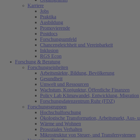
Karriere
Jobs
Praktika
Ausbildung
Promovierende
Postdocs
Forschungsumfeld
Chancengleichheit und Vereinbarkeit
Inklusion
RGS Econ
Forschung & Beratung
Forschungseinheiten
Arbeitsmärkte, Bildung, Bevölkerung
Gesundheit
Umwelt und Ressourcen
Wachstum, Konjunktur, Öffentliche Finanzen
Policy Lab Klimawandel, Entwicklung, Migration
Forschungsdatenzentrum Ruhr (FDZ)
Forschungsgruppen
Hochschulforschung
Ökologische Transformation, Arbeitsmarkt, Aus- 
Wärme und Wohnen
Prosoziales Verhalten
Mikrostruktur von Steuer- und Transfersystemen