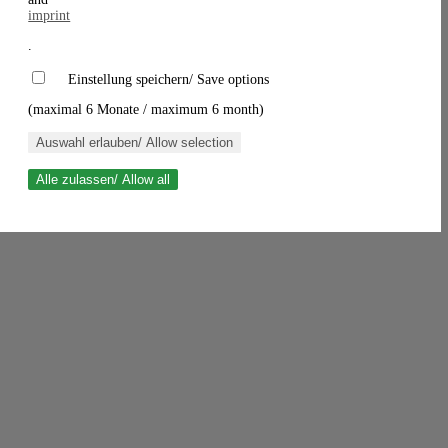
imprint
.
Einstellung speichern/ Save options
(maximal 6 Monate / maximum 6 month)
Auswahl erlauben/ Allow selection
Alle zulassen/ Allow all