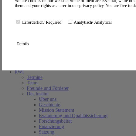
A
We use cookies on our website. Some of them are essential, while othe
them and your rights as a user in our privacy policy. You are free to 
Erforderlich/ Required
Analytisch/ Analytical
Details
Suche schließen
RWI
Termine
Team
Freunde und Förderer
Das Institut
Über uns
Geschichte
Mission Statement
Evaluierung und Qualitätssicherung
Forschungsbeirat
Finanzierung
Satzung