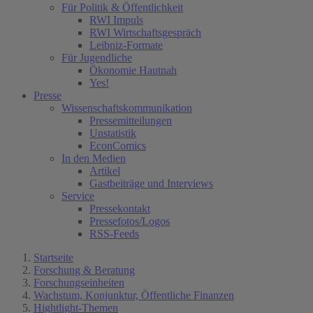
Für Politik & Öffentlichkeit
RWI Impuls
RWI Wirtschaftsgespräch
Leibniz-Formate
Für Jugendliche
Ökonomie Hautnah
Yes!
Presse
Wissenschaftskommunikation
Pressemitteilungen
Unstatistik
EconComics
In den Medien
Artikel
Gastbeiträge und Interviews
Service
Pressekontakt
Pressefotos/Logos
RSS-Feeds
Startseite
Forschung & Beratung
Forschungseinheiten
Wachstum, Konjunktur, Öffentliche Finanzen
Hightlight-Themen