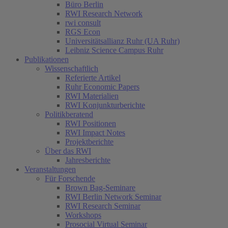
Büro Berlin
RWI Research Network
rwi consult
RGS Econ
Universitätsallianz Ruhr (UA Ruhr)
Leibniz Science Campus Ruhr
Publikationen
Wissenschaftlich
Referierte Artikel
Ruhr Economic Papers
RWI Materialien
RWI Konjunkturberichte
Politikberatend
RWI Positionen
RWI Impact Notes
Projektberichte
Über das RWI
Jahresberichte
Veranstaltungen
Für Forschende
Brown Bag-Seminare
RWI Berlin Network Seminar
RWI Research Seminar
Workshops
Prosocial Virtual Seminar