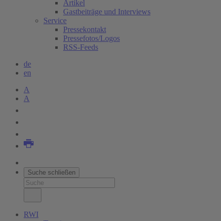
Artikel
Gastbeiträge und Interviews
Service
Pressekontakt
Pressefotos/Logos
RSS-Feeds
de
en
A
A
Suche schließen
RWI