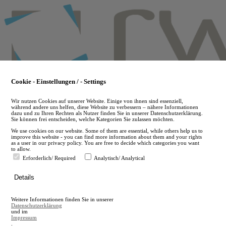
Skip
to
main
content
Cookie - Einstellungen / - Settings
Wir nutzen Cookies auf unserer Website. Einige von ihnen sind essenziell,
während andere uns helfen, diese Website zu verbessern – nähere Informationen
dazu und zu Ihren Rechten als Nutzer finden Sie in unserer Datenschutzerklärung.
Sie können frei entscheiden, welche Kategorien Sie zulassen möchten.
We use cookies on our website. Some of them are essential, while others help us to
improve this website - you can find more information about them and your rights
as a user in our privacy policy. You are free to decide which categories you want
to allow.
Erforderlich/ Required
Analytisch/ Analytical
de
Details
en
A
Weitere Informationen finden Sie in unserer
A
Datenschutzerklärung
und im
Impressum
.