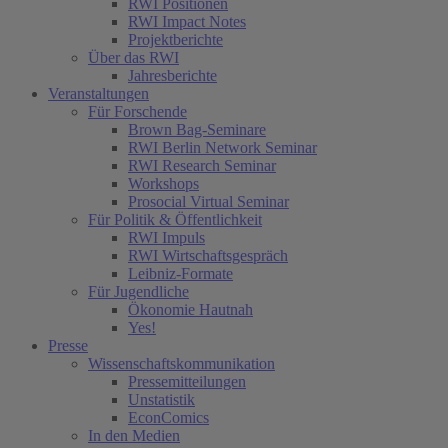
RWI Positionen
RWI Impact Notes
Projektberichte
Über das RWI
Jahresberichte
Veranstaltungen
Für Forschende
Brown Bag-Seminare
RWI Berlin Network Seminar
RWI Research Seminar
Workshops
Prosocial Virtual Seminar
Für Politik & Öffentlichkeit
RWI Impuls
RWI Wirtschaftsgespräch
Leibniz-Formate
Für Jugendliche
Ökonomie Hautnah
Yes!
Presse
Wissenschaftskommunikation
Pressemitteilungen
Unstatistik
EconComics
In den Medien