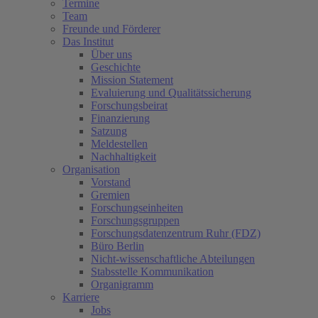
Termine
Team
Freunde und Förderer
Das Institut
Über uns
Geschichte
Mission Statement
Evaluierung und Qualitätssicherung
Forschungsbeirat
Finanzierung
Satzung
Meldestellen
Nachhaltigkeit
Organisation
Vorstand
Gremien
Forschungseinheiten
Forschungsgruppen
Forschungsdatenzentrum Ruhr (FDZ)
Büro Berlin
Nicht-wissenschaftliche Abteilungen
Stabsstelle Kommunikation
Organigramm
Karriere
Jobs