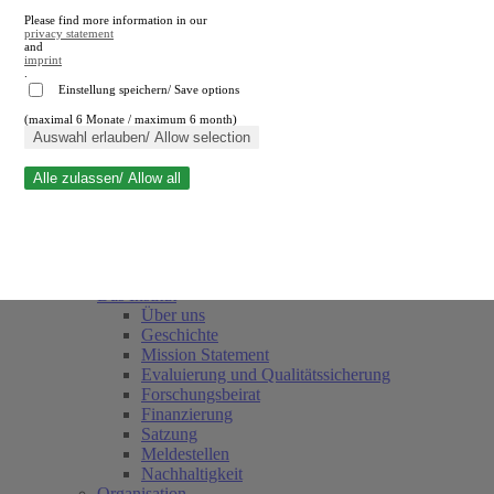
Please find more information in our
privacy statement
and
imprint
.
Einstellung speichern/ Save options
(maximal 6 Monate / maximum 6 month)
Suche schließen
Auswahl erlauben/ Allow selection
Alle zulassen/ Allow all
RWI
Termine
Team
Freunde und Förderer
Das Institut
Über uns
Geschichte
Mission Statement
Evaluierung und Qualitätssicherung
Forschungsbeirat
Finanzierung
Satzung
Meldestellen
Nachhaltigkeit
Organisation