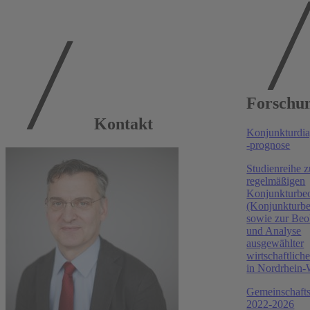
Publikationen am
Forschun
RWI
Kontakt
Konjunkturdi
RWI Konjunkturberichte, 2026
-prognose
Frühjahr 2026: Steigende Energiekosten belasten die
Studienreihe z
wirtschaftliche Erholung
regelmäßigen
Konjunkturbe
Torsten Schmidt
,
Niklas Benner
,
Boris Blagov
,
(Konjunkturbe
Maximilian Dirks
,
Niklas Isaak
,
Daniela Grozea-
sowie zur Be
Helmenstein
,
Robin Jessen
,
Stefan Kotz
,
Clara Krause
,
und Analyse
Philip Schacht-Picozzi
,
Klaus Weyerstraß
ausgewählter
RWI Konjunkturberichte, 2025
wirtschaftlic
in Nordrhein-
Herbst 2025: Finanzpolitische Impulse lassen auf sich
warten
Gemeinschaft
2022-2026