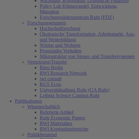
Wachstum, Konjunktur, Öffentliche Finanzen
Policy Lab Klimawandel, Entwicklung,
Migration
Forschungsdatenzentrum Ruhr (FDZ)
Forschungsgruppen
Hochschulforschung
Ökologische Transformation, Arbeitsmarkt, Aus-
und Weiterbildung
Wärme und Wohnen
Prosoziales Verhalten
Mikrostruktur von Steuer- und Transfersystemen
Vernetzung/Transfer
Büro Berlin
RWI Research Network
rwi consult
RGS Econ
Universitätsallianz Ruhr (UA Ruhr)
Leibniz Science Campus Ruhr
Publikationen
Wissenschaftlich
Referierte Artikel
Ruhr Economic Papers
RWI Materialien
RWI Konjunkturberichte
Politikberatend