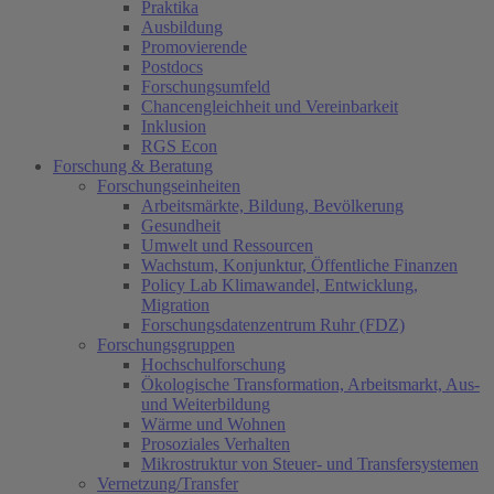
Praktika
Ausbildung
Promovierende
Postdocs
Forschungsumfeld
Chancengleichheit und Vereinbarkeit
Inklusion
RGS Econ
Forschung & Beratung
Forschungseinheiten
Arbeitsmärkte, Bildung, Bevölkerung
Gesundheit
Umwelt und Ressourcen
Wachstum, Konjunktur, Öffentliche Finanzen
Policy Lab Klimawandel, Entwicklung,
Migration
Forschungsdatenzentrum Ruhr (FDZ)
Forschungsgruppen
Hochschulforschung
Ökologische Transformation, Arbeitsmarkt, Aus-
und Weiterbildung
Wärme und Wohnen
Prosoziales Verhalten
Mikrostruktur von Steuer- und Transfersystemen
Vernetzung/Transfer