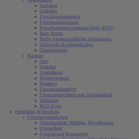
Vorstand
Gremien
Forschungseinheiten
Forschungsgruppen
Forschungsdatenzentrum Ruhr (FDZ)
Büro Berlin
Nicht-wissenschaftliche Abteilungen
Stabsstelle Kommunikation
Organigramm
Karriere
Jobs
Praktika
Ausbildung
Promovierende
Postdocs
Forschungsumfeld
Chancengleichheit und Vereinbarkeit
Inklusion
RGS Econ
Forschung & Beratung
Forschungseinheiten
Arbeitsmärkte, Bildung, Bevölkerung
Gesundheit
Umwelt und Ressourcen