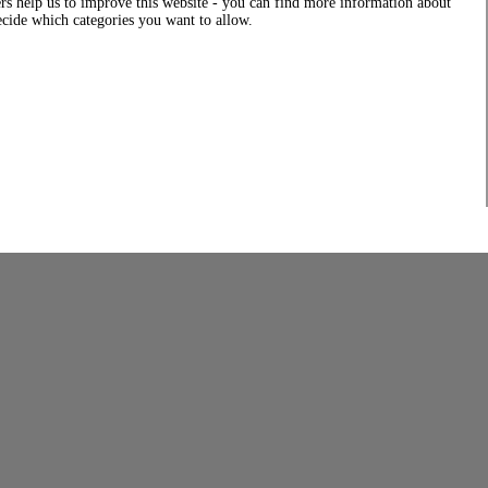
rs help us to improve this website - you can find more information about
decide which categories you want to allow.