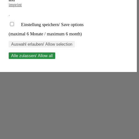
imprint
.
Einstellung speichern/ Save options
(maximal 6 Monate / maximum 6 month)
Auswahl erlauben/ Allow selection
Alle zulassen/ Allow all