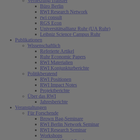
Vernetzung/Transfer
Büro Berlin
RWI Research Network
rwi consult
RGS Econ
Universitätsallianz Ruhr (UA Ruhr)
Leibniz Science Campus Ruhr
Publikationen
Wissenschaftlich
Referierte Artikel
Ruhr Economic Papers
RWI Materialien
RWI Konjunkturberichte
Politikberatend
RWI Positionen
RWI Impact Notes
Projektberichte
Über das RWI
Jahresberichte
Veranstaltungen
Für Forschende
Brown Bag-Seminare
RWI Berlin Network Seminar
RWI Research Seminar
Workshops