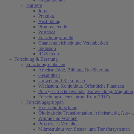
Karriere
Jobs
Praktika
Ausbildung
Promovierende
Postdocs
Forschungsumfeld
Chancengleichheit und Vereinbarkeit
Inklusion
RGS Econ
Forschung & Beratung
Forschungseinheiten
Arbeitsmärkte, Bildung, Bevölkerung
Gesundheit
Umwelt und Ressourcen
Wachstum, Konjunktur, Öffentliche Finanzen
Policy Lab Klimawandel, Entwicklung, Migration
Forschungsdatenzentrum Ruhr (FDZ)
Forschungsgruppen
Hochschulforschung
Ökologische Transformation, Arbeitsmarkt, Aus- 
Wärme und Wohnen
Prosoziales Verhalten
Mikrostruktur von Steuer- und Transfersystemen