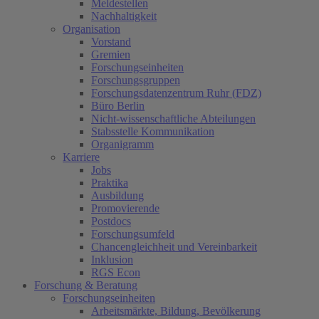
Meldestellen
Nachhaltigkeit
Organisation
Vorstand
Gremien
Forschungseinheiten
Forschungsgruppen
Forschungsdatenzentrum Ruhr (FDZ)
Büro Berlin
Nicht-wissenschaftliche Abteilungen
Stabsstelle Kommunikation
Organigramm
Karriere
Jobs
Praktika
Ausbildung
Promovierende
Postdocs
Forschungsumfeld
Chancengleichheit und Vereinbarkeit
Inklusion
RGS Econ
Forschung & Beratung
Forschungseinheiten
Arbeitsmärkte, Bildung, Bevölkerung