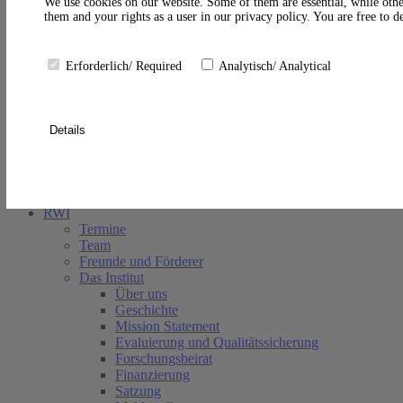
A
We use cookies on our website. Some of them are essential, while othe
them and your rights as a user in our privacy policy. You are free to 
Erforderlich/ Required
Analytisch/ Analytical
Details
Suche schließen
RWI
Termine
Team
Freunde und Förderer
Das Institut
Über uns
Geschichte
Mission Statement
Evaluierung und Qualitätssicherung
Forschungsbeirat
Finanzierung
Satzung