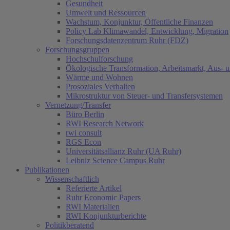
Gesundheit
Umwelt und Ressourcen
Wachstum, Konjunktur, Öffentliche Finanzen
Policy Lab Klimawandel, Entwicklung, Migration
Forschungsdatenzentrum Ruhr (FDZ)
Forschungsgruppen
Hochschulforschung
Ökologische Transformation, Arbeitsmarkt, Aus- 
Wärme und Wohnen
Prosoziales Verhalten
Mikrostruktur von Steuer- und Transfersystemen
Vernetzung/Transfer
Büro Berlin
RWI Research Network
rwi consult
RGS Econ
Universitätsallianz Ruhr (UA Ruhr)
Leibniz Science Campus Ruhr
Publikationen
Wissenschaftlich
Referierte Artikel
Ruhr Economic Papers
RWI Materialien
RWI Konjunkturberichte
Politikberatend