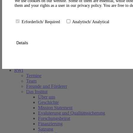
A
We use cookies on our website. Some of them are essential, while othe
them and your rights as a user in our privacy policy. You are free to 
Erforderlich/ Required
Analytisch/ Analytical
Details
Suche schließen
RWI
Termine
Team
Freunde und Förderer
Das Institut
Über uns
Geschichte
Mission Statement
Evaluierung und Qualitätssicherung
Forschungsbeirat
Finanzierung
Satzung