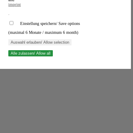
imprint
.
Einstellung speichern/ Save options
(maximal 6 Monate / maximum 6 month)
Auswahl erlauben/ Allow selection
Alle zulassen/ Allow all