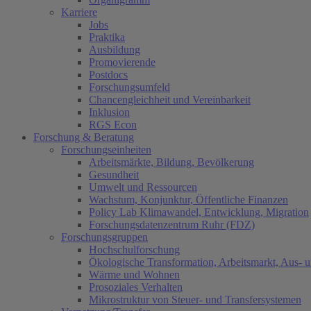
Karriere
Jobs
Praktika
Ausbildung
Promovierende
Postdocs
Forschungsumfeld
Chancengleichheit und Vereinbarkeit
Inklusion
RGS Econ
Forschung & Beratung
Forschungseinheiten
Arbeitsmärkte, Bildung, Bevölkerung
Gesundheit
Umwelt und Ressourcen
Wachstum, Konjunktur, Öffentliche Finanzen
Policy Lab Klimawandel, Entwicklung, Migration
Forschungsdatenzentrum Ruhr (FDZ)
Forschungsgruppen
Hochschulforschung
Ökologische Transformation, Arbeitsmarkt, Aus- 
Wärme und Wohnen
Prosoziales Verhalten
Mikrostruktur von Steuer- und Transfersystemen