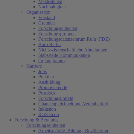
Meldestellen
Nachhaltigkeit
Organisation
Vorstand
Gremien
Forschungseinheiten
Forschungsgruppen
Forschungsdatenzentrum Ruhr (FDZ)
Büro Berlin
Nicht-wissenschaftliche Abteilungen
Stabsstelle Kommunikation
Organigramm
Karriere
Jobs
Praktika
Ausbildung
Promovierende
Postdocs
Forschungsumfeld
Chancengleichheit und Vereinbarkeit
Inklusion
RGS Econ
Forschung & Beratung
Forschungseinheiten
Arbeitsmärkte, Bildung, Bevölkerung