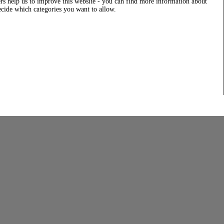
rs help us to improve this website - you can find more information about
decide which categories you want to allow.