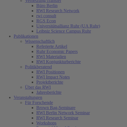
Vernetzung/Transfer
Büro Berlin
RWI Research Network
rwi consult
RGS Econ
Universitätsallianz Ruhr (UA Ruhr)
Leibniz Science Campus Ruhr
Publikationen
Wissenschaftlich
Referierte Artikel
Ruhr Economic Papers
RWI Materialien
RWI Konjunkturberichte
Politikberatend
RWI Positionen
RWI Impact Notes
Projektberichte
Über das RWI
Jahresberichte
Veranstaltungen
Für Forschende
Brown Bag-Seminare
RWI Berlin Network Seminar
RWI Research Seminar
Workshops