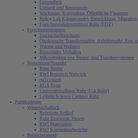
Gesundheit
Umwelt und Ressourcen
Wachstum, Konjunktur, Öffentliche Finanzen
Policy Lab Klimawandel, Entwicklung, Migration
Forschungsdatenzentrum Ruhr (FDZ)
Forschungsgruppen
Hochschulforschung
Ökologische Transformation, Arbeitsmarkt, Aus- 
Wärme und Wohnen
Prosoziales Verhalten
Mikrostruktur von Steuer- und Transfersystemen
Vernetzung/Transfer
Büro Berlin
RWI Research Network
rwi consult
RGS Econ
Universitätsallianz Ruhr (UA Ruhr)
Leibniz Science Campus Ruhr
Publikationen
Wissenschaftlich
Referierte Artikel
Ruhr Economic Papers
RWI Materialien
RWI Konjunkturberichte
Politikberatend