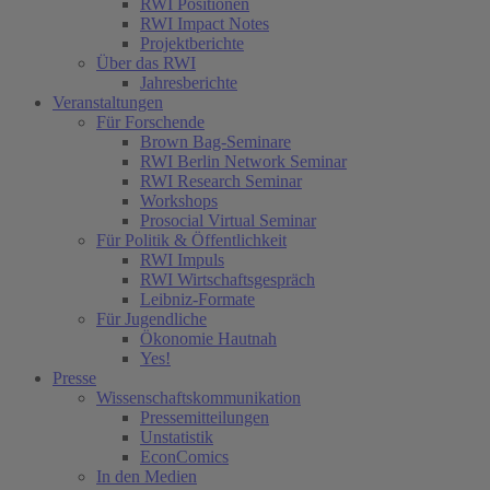
RWI Positionen
RWI Impact Notes
Projektberichte
Über das RWI
Jahresberichte
Veranstaltungen
Für Forschende
Brown Bag-Seminare
RWI Berlin Network Seminar
RWI Research Seminar
Workshops
Prosocial Virtual Seminar
Für Politik & Öffentlichkeit
RWI Impuls
RWI Wirtschaftsgespräch
Leibniz-Formate
Für Jugendliche
Ökonomie Hautnah
Yes!
Presse
Wissenschaftskommunikation
Pressemitteilungen
Unstatistik
EconComics
In den Medien