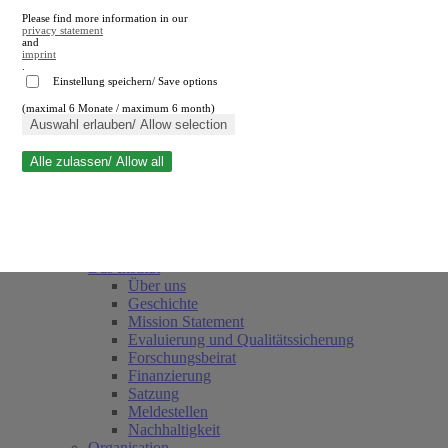
Please find more information in our
privacy statement
and
imprint
.
Einstellung speichern/ Save options
(maximal 6 Monate / maximum 6 month)
Suche schließen
Auswahl erlauben/ Allow selection
Alle zulassen/ Allow all
RWI
Termine
Team
Freunde und Förderer
Das Institut
Über uns
Geschichte
Mission Statement
Evaluierung und Qualitätssicherung
Forschungsbeirat
Finanzierung
Satzung
Meldestellen
Nachhaltigkeit
Organisation