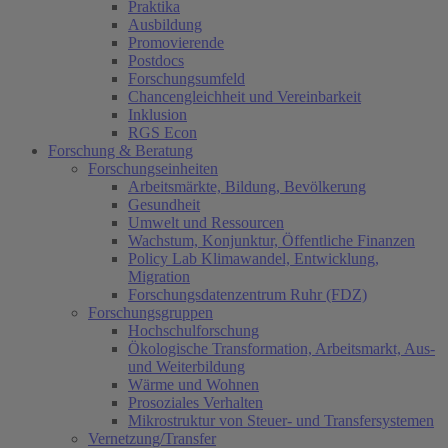
Praktika
Ausbildung
Promovierende
Postdocs
Forschungsumfeld
Chancengleichheit und Vereinbarkeit
Inklusion
RGS Econ
Forschung & Beratung
Forschungseinheiten
Arbeitsmärkte, Bildung, Bevölkerung
Gesundheit
Umwelt und Ressourcen
Wachstum, Konjunktur, Öffentliche Finanzen
Policy Lab Klimawandel, Entwicklung,
Migration
Forschungsdatenzentrum Ruhr (FDZ)
Forschungsgruppen
Hochschulforschung
Ökologische Transformation, Arbeitsmarkt, Aus-
und Weiterbildung
Wärme und Wohnen
Prosoziales Verhalten
Mikrostruktur von Steuer- und Transfersystemen
Vernetzung/Transfer