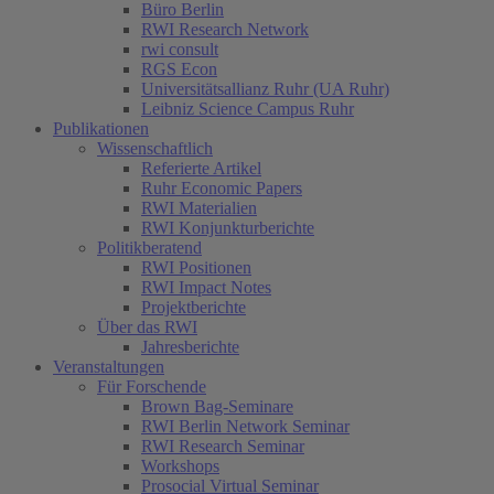
Büro Berlin
RWI Research Network
rwi consult
RGS Econ
Universitätsallianz Ruhr (UA Ruhr)
Leibniz Science Campus Ruhr
Publikationen
Wissenschaftlich
Referierte Artikel
Ruhr Economic Papers
RWI Materialien
RWI Konjunkturberichte
Politikberatend
RWI Positionen
RWI Impact Notes
Projektberichte
Über das RWI
Jahresberichte
Veranstaltungen
Für Forschende
Brown Bag-Seminare
RWI Berlin Network Seminar
RWI Research Seminar
Workshops
Prosocial Virtual Seminar