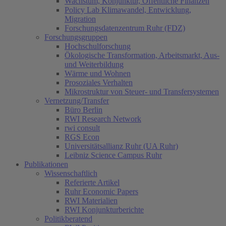
Wachstum, Konjunktur, Öffentliche Finanzen
Policy Lab Klimawandel, Entwicklung,
Migration
Forschungsdatenzentrum Ruhr (FDZ)
Forschungsgruppen
Hochschulforschung
Ökologische Transformation, Arbeitsmarkt, Aus-
und Weiterbildung
Wärme und Wohnen
Prosoziales Verhalten
Mikrostruktur von Steuer- und Transfersystemen
Vernetzung/Transfer
Büro Berlin
RWI Research Network
rwi consult
RGS Econ
Universitätsallianz Ruhr (UA Ruhr)
Leibniz Science Campus Ruhr
Publikationen
Wissenschaftlich
Referierte Artikel
Ruhr Economic Papers
RWI Materialien
RWI Konjunkturberichte
Politikberatend