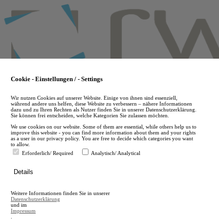
Skip
to
main
content
Cookie - Einstellungen / - Settings
Wir nutzen Cookies auf unserer Website. Einige von ihnen sind essenziell,
während andere uns helfen, diese Website zu verbessern – nähere Informationen
dazu und zu Ihren Rechten als Nutzer finden Sie in unserer Datenschutzerklärung.
Sie können frei entscheiden, welche Kategorien Sie zulassen möchten.
We use cookies on our website. Some of them are essential, while others help us to
improve this website - you can find more information about them and your rights
as a user in our privacy policy. You are free to decide which categories you want
to allow.
Erforderlich/ Required
Analytisch/ Analytical
de
Details
en
A
Weitere Informationen finden Sie in unserer
A
Datenschutzerklärung
und im
Impressum
.