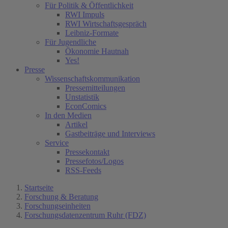
Für Politik & Öffentlichkeit
RWI Impuls
RWI Wirtschaftsgespräch
Leibniz-Formate
Für Jugendliche
Ökonomie Hautnah
Yes!
Presse
Wissenschaftskommunikation
Pressemitteilungen
Unstatistik
EconComics
In den Medien
Artikel
Gastbeiträge und Interviews
Service
Pressekontakt
Pressefotos/Logos
RSS-Feeds
Startseite
Forschung & Beratung
Forschungseinheiten
Forschungsdatenzentrum Ruhr (FDZ)