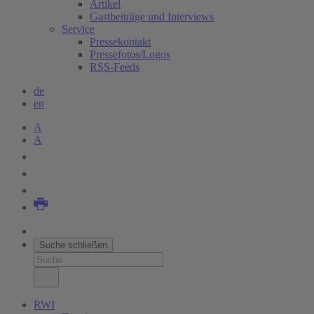
Artikel
Gastbeiträge und Interviews
Service
Pressekontakt
Pressefotos/Logos
RSS-Feeds
de
en
A
A
Suche schließen
RWI