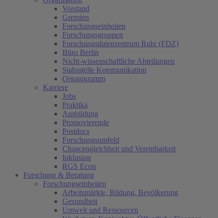
Vorstand
Gremien
Forschungseinheiten
Forschungsgruppen
Forschungsdatenzentrum Ruhr (FDZ)
Büro Berlin
Nicht-wissenschaftliche Abteilungen
Stabsstelle Kommunikation
Organigramm
Karriere
Jobs
Praktika
Ausbildung
Promovierende
Postdocs
Forschungsumfeld
Chancengleichheit und Vereinbarkeit
Inklusion
RGS Econ
Forschung & Beratung
Forschungseinheiten
Arbeitsmärkte, Bildung, Bevölkerung
Gesundheit
Umwelt und Ressourcen