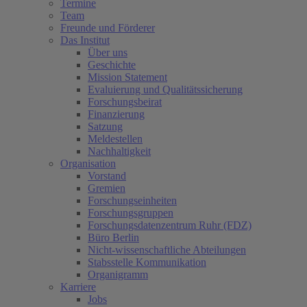
Termine
Team
Freunde und Förderer
Das Institut
Über uns
Geschichte
Mission Statement
Evaluierung und Qualitätssicherung
Forschungsbeirat
Finanzierung
Satzung
Meldestellen
Nachhaltigkeit
Organisation
Vorstand
Gremien
Forschungseinheiten
Forschungsgruppen
Forschungsdatenzentrum Ruhr (FDZ)
Büro Berlin
Nicht-wissenschaftliche Abteilungen
Stabsstelle Kommunikation
Organigramm
Karriere
Jobs