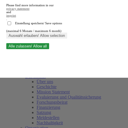
Please find more information in our
privacy statement
and
imprint
.
Einstellung speichern/ Save options
(maximal 6 Monate / maximum 6 month)
Suche schließen
Auswahl erlauben/ Allow selection
Alle zulassen/ Allow all
RWI
Termine
Team
Freunde und Förderer
Das Institut
Über uns
Geschichte
Mission Statement
Evaluierung und Qualitätssicherung
Forschungsbeirat
Finanzierung
Satzung
Meldestellen
Nachhaltigkeit
Organisation