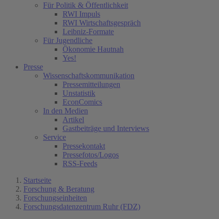
Für Politik & Öffentlichkeit
RWI Impuls
RWI Wirtschaftsgespräch
Leibniz-Formate
Für Jugendliche
Ökonomie Hautnah
Yes!
Presse
Wissenschaftskommunikation
Pressemitteilungen
Unstatistik
EconComics
In den Medien
Artikel
Gastbeiträge und Interviews
Service
Pressekontakt
Pressefotos/Logos
RSS-Feeds
Startseite
Forschung & Beratung
Forschungseinheiten
Forschungsdatenzentrum Ruhr (FDZ)