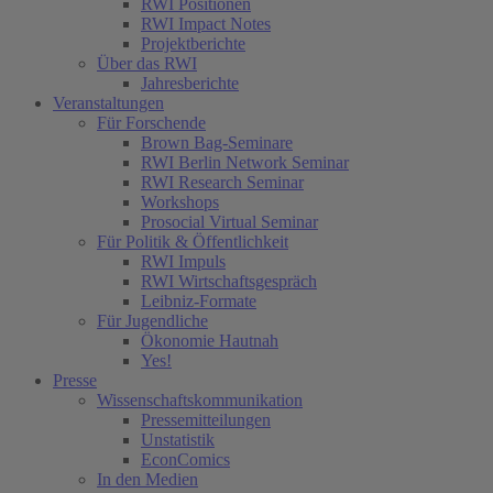
RWI Positionen
RWI Impact Notes
Projektberichte
Über das RWI
Jahresberichte
Veranstaltungen
Für Forschende
Brown Bag-Seminare
RWI Berlin Network Seminar
RWI Research Seminar
Workshops
Prosocial Virtual Seminar
Für Politik & Öffentlichkeit
RWI Impuls
RWI Wirtschaftsgespräch
Leibniz-Formate
Für Jugendliche
Ökonomie Hautnah
Yes!
Presse
Wissenschaftskommunikation
Pressemitteilungen
Unstatistik
EconComics
In den Medien