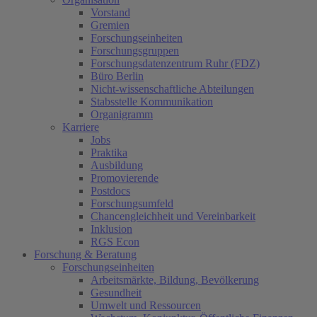
Vorstand
Gremien
Forschungseinheiten
Forschungsgruppen
Forschungsdatenzentrum Ruhr (FDZ)
Büro Berlin
Nicht-wissenschaftliche Abteilungen
Stabsstelle Kommunikation
Organigramm
Karriere
Jobs
Praktika
Ausbildung
Promovierende
Postdocs
Forschungsumfeld
Chancengleichheit und Vereinbarkeit
Inklusion
RGS Econ
Forschung & Beratung
Forschungseinheiten
Arbeitsmärkte, Bildung, Bevölkerung
Gesundheit
Umwelt und Ressourcen