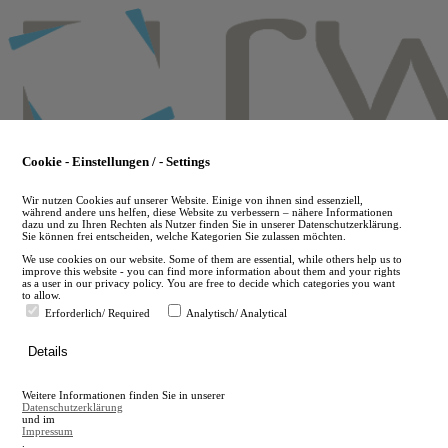
Skip
to
main
content
Cookie - Einstellungen / - Settings
Wir nutzen Cookies auf unserer Website. Einige von ihnen sind essenziell,
während andere uns helfen, diese Website zu verbessern – nähere Informationen
dazu und zu Ihren Rechten als Nutzer finden Sie in unserer Datenschutzerklärung.
Sie können frei entscheiden, welche Kategorien Sie zulassen möchten.
We use cookies on our website. Some of them are essential, while others help us to
improve this website - you can find more information about them and your rights
as a user in our privacy policy. You are free to decide which categories you want
to allow.
Erforderlich/ Required
Analytisch/ Analytical
de
Details
en
A
Weitere Informationen finden Sie in unserer
A
Datenschutzerklärung
und im
Impressum
.