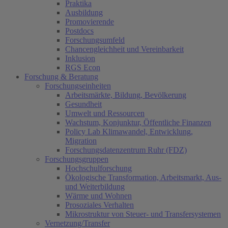
Praktika
Ausbildung
Promovierende
Postdocs
Forschungsumfeld
Chancengleichheit und Vereinbarkeit
Inklusion
RGS Econ
Forschung & Beratung
Forschungseinheiten
Arbeitsmärkte, Bildung, Bevölkerung
Gesundheit
Umwelt und Ressourcen
Wachstum, Konjunktur, Öffentliche Finanzen
Policy Lab Klimawandel, Entwicklung,
Migration
Forschungsdatenzentrum Ruhr (FDZ)
Forschungsgruppen
Hochschulforschung
Ökologische Transformation, Arbeitsmarkt, Aus-
und Weiterbildung
Wärme und Wohnen
Prosoziales Verhalten
Mikrostruktur von Steuer- und Transfersystemen
Vernetzung/Transfer