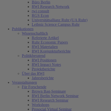
Büro Berlin
RWI Research Network
rwi consult
RGS Econ
Universitätsallianz Ruhr (UA Ruhr)
Leibniz Science Campus Ruhr
Publikationen
Wissenschaftlich
Referierte Artikel
Ruhr Economic Papers
RWI Materialien
RWI Konjunkturberichte
Politikberatend
RWI Positionen
RWI Impact Notes
Projektberichte
Über das RWI
Jahresberichte
Veranstaltungen
Für Forschende
Brown Bag-Seminare
RWI Berlin Network Seminar
RWI Research Seminar
Workshops
Prosocial Virtual Seminar