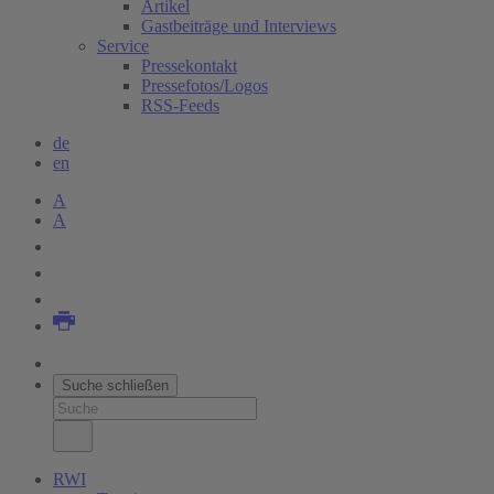
Artikel
Gastbeiträge und Interviews
Service
Pressekontakt
Pressefotos/Logos
RSS-Feeds
de
en
A
A
Suche schließen
RWI