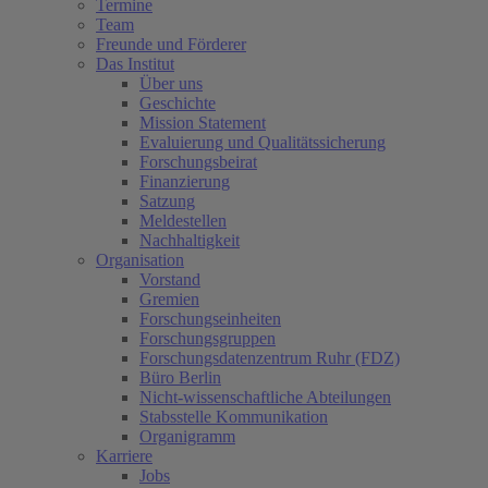
Termine
Team
Freunde und Förderer
Das Institut
Über uns
Geschichte
Mission Statement
Evaluierung und Qualitätssicherung
Forschungsbeirat
Finanzierung
Satzung
Meldestellen
Nachhaltigkeit
Organisation
Vorstand
Gremien
Forschungseinheiten
Forschungsgruppen
Forschungsdatenzentrum Ruhr (FDZ)
Büro Berlin
Nicht-wissenschaftliche Abteilungen
Stabsstelle Kommunikation
Organigramm
Karriere
Jobs