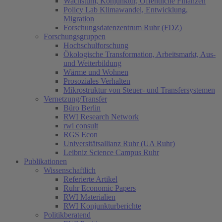
Wachstum, Konjunktur, Öffentliche Finanzen
Policy Lab Klimawandel, Entwicklung,
Migration
Forschungsdatenzentrum Ruhr (FDZ)
Forschungsgruppen
Hochschulforschung
Ökologische Transformation, Arbeitsmarkt, Aus-
und Weiterbildung
Wärme und Wohnen
Prosoziales Verhalten
Mikrostruktur von Steuer- und Transfersystemen
Vernetzung/Transfer
Büro Berlin
RWI Research Network
rwi consult
RGS Econ
Universitätsallianz Ruhr (UA Ruhr)
Leibniz Science Campus Ruhr
Publikationen
Wissenschaftlich
Referierte Artikel
Ruhr Economic Papers
RWI Materialien
RWI Konjunkturberichte
Politikberatend