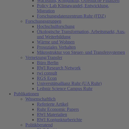
Wachstum, Konjunktur, Öffentliche Finanzen
Policy Lab Klimawandel, Entwicklung,
Migration
Forschungsdatenzentrum Ruhr (FDZ)
Forschungsgruppen
Hochschulforschung
Ökologische Transformation, Arbeitsmarkt, Aus-
und Weiterbildung
Wärme und Wohnen
Prosoziales Verhalten
Mikrostruktur von Steuer- und Transfersystemen
Vernetzung/Transfer
Büro Berlin
RWI Research Network
rwi consult
RGS Econ
Universitätsallianz Ruhr (UA Ruhr)
Leibniz Science Campus Ruhr
Publikationen
Wissenschaftlich
Referierte Artikel
Ruhr Economic Papers
RWI Materialien
RWI Konjunkturberichte
Politikberatend