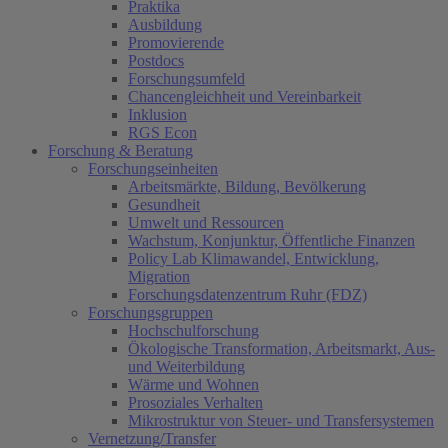
Praktika
Ausbildung
Promovierende
Postdocs
Forschungsumfeld
Chancengleichheit und Vereinbarkeit
Inklusion
RGS Econ
Forschung & Beratung
Forschungseinheiten
Arbeitsmärkte, Bildung, Bevölkerung
Gesundheit
Umwelt und Ressourcen
Wachstum, Konjunktur, Öffentliche Finanzen
Policy Lab Klimawandel, Entwicklung,
Migration
Forschungsdatenzentrum Ruhr (FDZ)
Forschungsgruppen
Hochschulforschung
Ökologische Transformation, Arbeitsmarkt, Aus-
und Weiterbildung
Wärme und Wohnen
Prosoziales Verhalten
Mikrostruktur von Steuer- und Transfersystemen
Vernetzung/Transfer