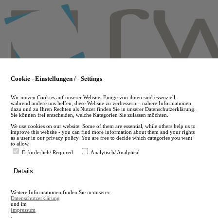
Skip
to
main
content
Cookie - Einstellungen / - Settings
Wir nutzen Cookies auf unserer Website. Einige von ihnen sind essenziell,
während andere uns helfen, diese Website zu verbessern – nähere Informationen
dazu und zu Ihren Rechten als Nutzer finden Sie in unserer Datenschutzerklärung.
Sie können frei entscheiden, welche Kategorien Sie zulassen möchten.
We use cookies on our website. Some of them are essential, while others help us to
improve this website - you can find more information about them and your rights
as a user in our privacy policy. You are free to decide which categories you want
to allow.
Erforderlich/ Required
Analytisch/ Analytical
de
Details
en
A
Weitere Informationen finden Sie in unserer
A
Datenschutzerklärung
und im
Impressum
.