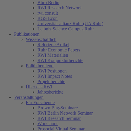
Büro Berlin
RWI Research Network
rwi consult
RGS Econ
Universitätsallianz Ruhr (UA Ruhr)
Leibniz Science Campus Ruhr
Publikationen
Wissenschaftlich
Referierte Artikel
Ruhr Economic Papers
RWI Materialien
RWI Konjunkturberichte
Politikberatend
RWI Positionen
RWI Impact Notes
Projektberichte
Über das RWI
Jahresberichte
Veranstaltungen
Für Forschende
Brown Bag-Seminare
RWI Berlin Network Seminar
RWI Research Seminar
Workshops
Prosocial Virtual Seminar