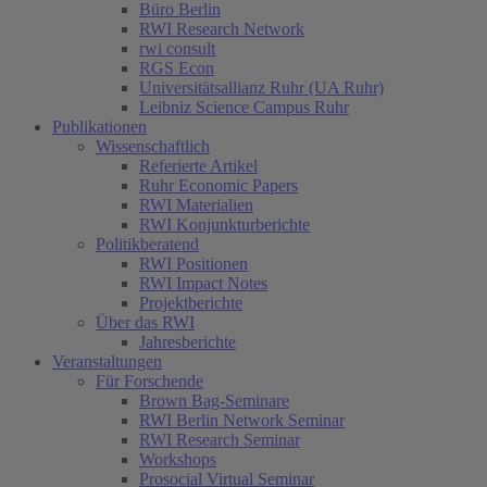
Büro Berlin
RWI Research Network
rwi consult
RGS Econ
Universitätsallianz Ruhr (UA Ruhr)
Leibniz Science Campus Ruhr
Publikationen
Wissenschaftlich
Referierte Artikel
Ruhr Economic Papers
RWI Materialien
RWI Konjunkturberichte
Politikberatend
RWI Positionen
RWI Impact Notes
Projektberichte
Über das RWI
Jahresberichte
Veranstaltungen
Für Forschende
Brown Bag-Seminare
RWI Berlin Network Seminar
RWI Research Seminar
Workshops
Prosocial Virtual Seminar