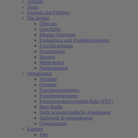
Termine
Team
Freunde und Förderer
Das Institut
Über uns
Geschichte
Mission Statement
Evaluierung und Qualitätssicherung
Forschungsbeirat
Finanzierung
Satzung
Meldestellen
Nachhaltigkeit
Organisation
Vorstand
Gremien
Forschungseinheiten
Forschungsgruppen
Forschungsdatenzentrum Ruhr (FDZ)
Büro Berlin
Nicht-wissenschaftliche Abteilungen
Stabsstelle Kommunikation
Organigramm
Karriere
Jobs