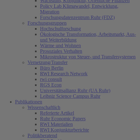
Wachstum, Konjunktur, Öffentliche Finanzen
Policy Lab Klimawandel, Entwicklung,
Migration
Forschungsdatenzentrum Ruhr (FDZ)
Forschungsgruppen
Hochschulforschung
Ökologische Transformation, Arbeitsmarkt, Aus-
und Weiterbildung
Wärme und Wohnen
Prosoziales Verhalten
Mikrostruktur von Steuer- und Transfersystemen
Vernetzung/Transfer
Büro Berlin
RWI Research Network
rwi consult
RGS Econ
Universitätsallianz Ruhr (UA Ruhr)
Leibniz Science Campus Ruhr
Publikationen
Wissenschaftlich
Referierte Artikel
Ruhr Economic Papers
RWI Materialien
RWI Konjunkturberichte
Politikberatend