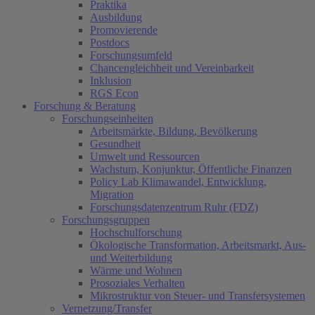
Praktika
Ausbildung
Promovierende
Postdocs
Forschungsumfeld
Chancengleichheit und Vereinbarkeit
Inklusion
RGS Econ
Forschung & Beratung
Forschungseinheiten
Arbeitsmärkte, Bildung, Bevölkerung
Gesundheit
Umwelt und Ressourcen
Wachstum, Konjunktur, Öffentliche Finanzen
Policy Lab Klimawandel, Entwicklung,
Migration
Forschungsdatenzentrum Ruhr (FDZ)
Forschungsgruppen
Hochschulforschung
Ökologische Transformation, Arbeitsmarkt, Aus-
und Weiterbildung
Wärme und Wohnen
Prosoziales Verhalten
Mikrostruktur von Steuer- und Transfersystemen
Vernetzung/Transfer