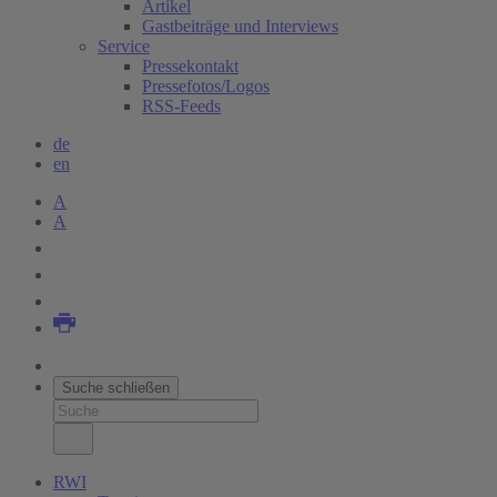
Artikel
Gastbeiträge und Interviews
Service
Pressekontakt
Pressefotos/Logos
RSS-Feeds
de
en
A
A
Suche schließen
RWI