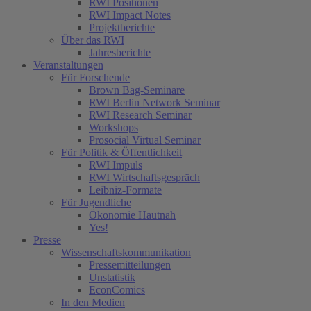
RWI Positionen
RWI Impact Notes
Projektberichte
Über das RWI
Jahresberichte
Veranstaltungen
Für Forschende
Brown Bag-Seminare
RWI Berlin Network Seminar
RWI Research Seminar
Workshops
Prosocial Virtual Seminar
Für Politik & Öffentlichkeit
RWI Impuls
RWI Wirtschaftsgespräch
Leibniz-Formate
Für Jugendliche
Ökonomie Hautnah
Yes!
Presse
Wissenschaftskommunikation
Pressemitteilungen
Unstatistik
EconComics
In den Medien