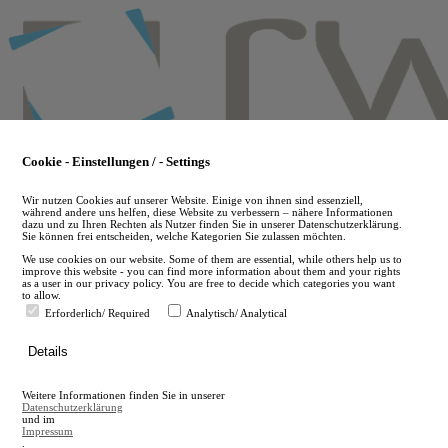
Skip
to
main
content
Cookie - Einstellungen / - Settings
Wir nutzen Cookies auf unserer Website. Einige von ihnen sind essenziell,
während andere uns helfen, diese Website zu verbessern – nähere Informationen
dazu und zu Ihren Rechten als Nutzer finden Sie in unserer Datenschutzerklärung.
Sie können frei entscheiden, welche Kategorien Sie zulassen möchten.
We use cookies on our website. Some of them are essential, while others help us to
improve this website - you can find more information about them and your rights
as a user in our privacy policy. You are free to decide which categories you want
to allow.
Erforderlich/ Required
Analytisch/ Analytical
de
Details
en
A
Weitere Informationen finden Sie in unserer
A
Datenschutzerklärung
und im
Impressum
.