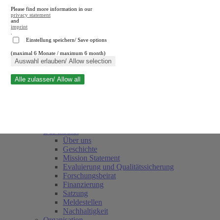
Please find more information in our
privacy statement
and
imprint
.
Einstellung speichern/ Save options
(maximal 6 Monate / maximum 6 month)
Suche schließen
Auswahl erlauben/ Allow selection
Alle zulassen/ Allow all
RWI
Termine
Team
Freunde und Förderer
Das Institut
Über uns
Geschichte
Mission Statement
Evaluierung und Qualitätssicherung
Forschungsbeirat
Finanzierung
Satzung
Meldestellen
Nachhaltigkeit
Organisation