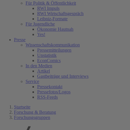
Für Politik & Öffentlichkeit
RWI Impuls
RWI Wirtschaftsgespräch
Leibniz-Formate
Für Jugendliche
Ökonomie Hautnah
Yes!
Presse
Wissenschaftskommunikation
Pressemitteilungen
Unstatistik
EconComics
In den Medien
Artikel
Gastbeiträge und Interviews
Service
Pressekontakt
Pressefotos/Logos
RSS-Feeds
Startseite
Forschung & Beratung
Forschungsgruppen