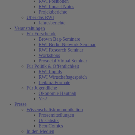
RWI Positionen
RWI Impact Notes
Projektberichte
Über das RWI
Jahresberichte
Veranstaltungen
Für Forschende
Brown Bag-Seminare
RWI Berlin Network Seminar
RWI Research Seminar
Workshops
Prosocial Virtual Seminar
Für Politik & Öffentlichkeit
RWI Impuls
RWI Wirtschaftsgespräch
Leibniz-Formate
Für Jugendliche
Ökonomie Hautnah
Yes!
Presse
Wissenschaftskommunikation
Pressemitteilungen
Unstatistik
EconComics
In den Medien