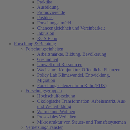
Praktika
Ausbildung
Promovierende
Postdocs
Forschungsumfeld
Chancengleichheit und Vereinbarkeit
Inklusion
RGS Econ
Forschung & Beratung
Forschungseinheiten
Arbeitsmärkte, Bildung, Bevölkerung
Gesundheit
Umwelt und Ressourcen
Wachstum, Konjunktur, Öffentliche Finanzen
Policy Lab Klimawandel, Entwicklung,
Migration
Forschungsdatenzentrum Ruhr (FDZ)
Forschungsgruppen
Hochschulforschung
Ökologische Transformation, Arbeitsmarkt, Aus-
und Weiterbildung
Wärme und Wohnen
Prosoziales Verhalten
Mikrostruktur von Steuer- und Transfersystemen
Vernetzung/Transfer