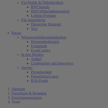
Für Politik & Öffentlichkeit
RWI Impuls
RWI Wirtschaftsgespräch
Leibniz-Formate
Für Jugendliche
Ökonomie Hautnah
Yes!
Presse
Wissenschaftskommunikation
Pressemitteilungen
Unstatistik
EconComics
In den Medien
Artikel
Gastbeiträge und Interviews
Service
Pressekontakt
Pressefotos/Logos
RSS-Feeds
Startseite
Forschung & Beratung
Forschungsgruppen
Team