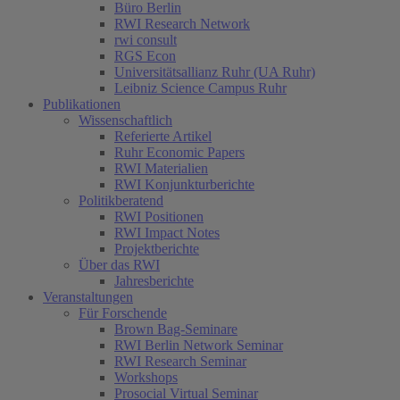
Büro Berlin
RWI Research Network
rwi consult
RGS Econ
Universitätsallianz Ruhr (UA Ruhr)
Leibniz Science Campus Ruhr
Publikationen
Wissenschaftlich
Referierte Artikel
Ruhr Economic Papers
RWI Materialien
RWI Konjunkturberichte
Politikberatend
RWI Positionen
RWI Impact Notes
Projektberichte
Über das RWI
Jahresberichte
Veranstaltungen
Für Forschende
Brown Bag-Seminare
RWI Berlin Network Seminar
RWI Research Seminar
Workshops
Prosocial Virtual Seminar