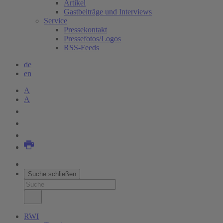
Artikel
Gastbeiträge und Interviews
Service
Pressekontakt
Pressefotos/Logos
RSS-Feeds
de
en
A
A
Suche schließen
RWI