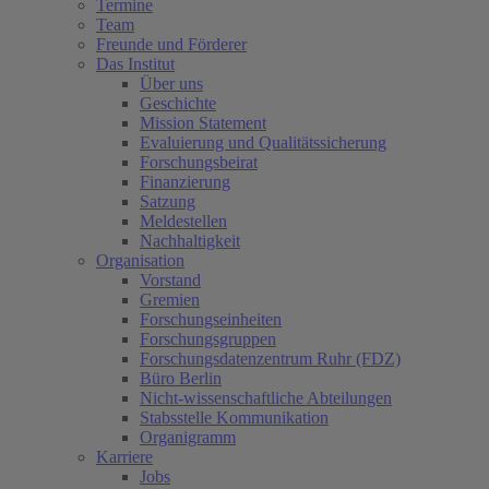
Termine
Team
Freunde und Förderer
Das Institut
Über uns
Geschichte
Mission Statement
Evaluierung und Qualitätssicherung
Forschungsbeirat
Finanzierung
Satzung
Meldestellen
Nachhaltigkeit
Organisation
Vorstand
Gremien
Forschungseinheiten
Forschungsgruppen
Forschungsdatenzentrum Ruhr (FDZ)
Büro Berlin
Nicht-wissenschaftliche Abteilungen
Stabsstelle Kommunikation
Organigramm
Karriere
Jobs