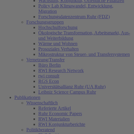
Wachstum, Konjunktur, Öffentliche Finanzen
Policy Lab Klimawandel, Entwicklung,
Migration
Forschungsdatenzentrum Ruhr (FDZ)
Forschungsgruppen
Hochschulforschung
Ökologische Transformation, Arbeitsmarkt, Aus-
und Weiterbildung
Wärme und Wohnen
Prosoziales Verhalten
Mikrostruktur von Steuer- und Transfersystemen
Vernetzung/Transfer
Büro Berlin
RWI Research Network
rwi consult
RGS Econ
Universitätsallianz Ruhr (UA Ruhr)
Leibniz Science Campus Ruhr
Publikationen
Wissenschaftlich
Referierte Artikel
Ruhr Economic Papers
RWI Materialien
RWI Konjunkturberichte
Politikberatend