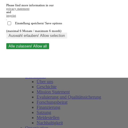
Please find more information in our
privacy statement
and
imprint
.
Einstellung speichern/ Save options
(maximal 6 Monate / maximum 6 month)
Suche schließen
Auswahl erlauben/ Allow selection
Alle zulassen/ Allow all
RWI
Termine
Team
Freunde und Förderer
Das Institut
Über uns
Geschichte
Mission Statement
Evaluierung und Qualitätssicherung
Forschungsbeirat
Finanzierung
Satzung
Meldestellen
Nachhaltigkeit
Organisation