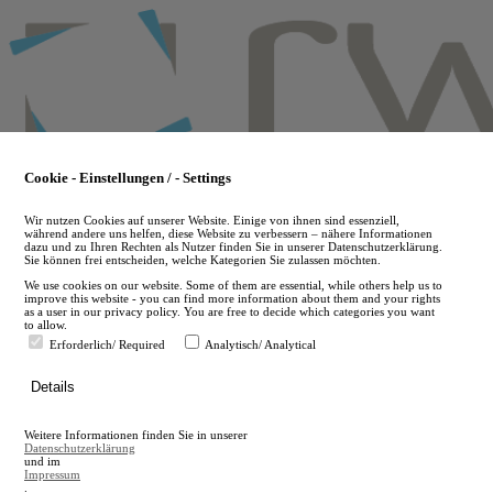
Skip
to
main
content
Cookie - Einstellungen / - Settings
Wir nutzen Cookies auf unserer Website. Einige von ihnen sind essenziell,
während andere uns helfen, diese Website zu verbessern – nähere Informationen
dazu und zu Ihren Rechten als Nutzer finden Sie in unserer Datenschutzerklärung.
Sie können frei entscheiden, welche Kategorien Sie zulassen möchten.
We use cookies on our website. Some of them are essential, while others help us to
improve this website - you can find more information about them and your rights
as a user in our privacy policy. You are free to decide which categories you want
to allow.
Erforderlich/ Required
Analytisch/ Analytical
de
Details
en
A
Weitere Informationen finden Sie in unserer
A
Datenschutzerklärung
und im
Impressum
.