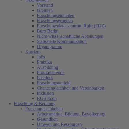
Vorstand
Gremien
Forschungseinheiten
Forschungsgruppen
Forschungsdatenzentrum Ruhr (FDZ)
Büro Berlin
Nicht-wissenschaftliche Abteilungen
Stabsstelle Kommunikation
Organigramm
Karriere
Jobs
Praktika
Ausbildung
Promovierende
Postdocs
Forschungsumfeld
Chancengleichheit und Vereinbarkeit
Inklusion
RGS Econ
Forschung & Beratung
Forschungseinheiten
Arbeitsmärkte, Bildung, Bevölkerung
Gesundheit
Umwelt und Ressourcen