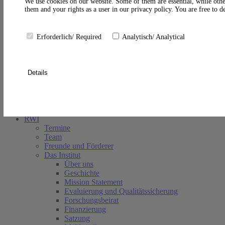
A
We use cookies on our website. Some of them are essential, while othe
them and your rights as a user in our privacy policy. You are free to 
Erforderlich/ Required
Analytisch/ Analytical
Details
Suche schließen
RWI
Termine
Team
Freunde und Förderer
Das Institut
Über uns
Geschichte
Mission Statement
Evaluierung und Qualitätssicherung
Forschungsbeirat
Finanzierung
Satzung