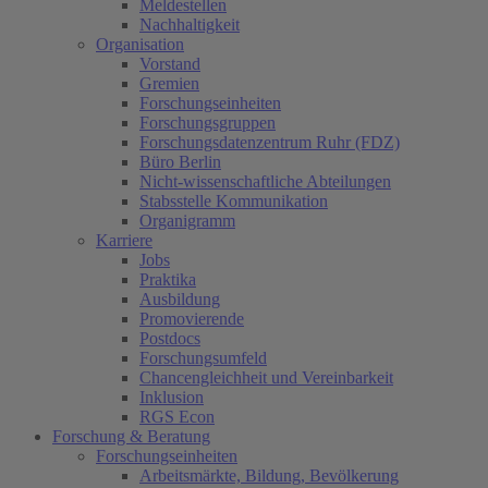
Meldestellen
Nachhaltigkeit
Organisation
Vorstand
Gremien
Forschungseinheiten
Forschungsgruppen
Forschungsdatenzentrum Ruhr (FDZ)
Büro Berlin
Nicht-wissenschaftliche Abteilungen
Stabsstelle Kommunikation
Organigramm
Karriere
Jobs
Praktika
Ausbildung
Promovierende
Postdocs
Forschungsumfeld
Chancengleichheit und Vereinbarkeit
Inklusion
RGS Econ
Forschung & Beratung
Forschungseinheiten
Arbeitsmärkte, Bildung, Bevölkerung