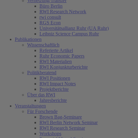
Vernetzung/Transfer
Büro Berlin
RWI Research Network
rwi consult
RGS Econ
Universitätsallianz Ruhr (UA Ruhr)
Leibniz Science Campus Ruhr
Publikationen
Wissenschaftlich
Referierte Artikel
Ruhr Economic Papers
RWI Materialien
RWI Konjunkturberichte
Politikberatend
RWI Positionen
RWI Impact Notes
Projektberichte
Über das RWI
Jahresberichte
Veranstaltungen
Für Forschende
Brown Bag-Seminare
RWI Berlin Network Seminar
RWI Research Seminar
Workshops