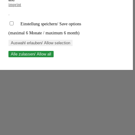
imprint
.
Einstellung speichern/ Save options
(maximal 6 Monate / maximum 6 month)
Auswahl erlauben/ Allow selection
Alle zulassen/ Allow all