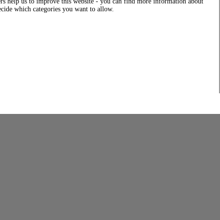
rs help us to improve this website - you can find more information about
decide which categories you want to allow.