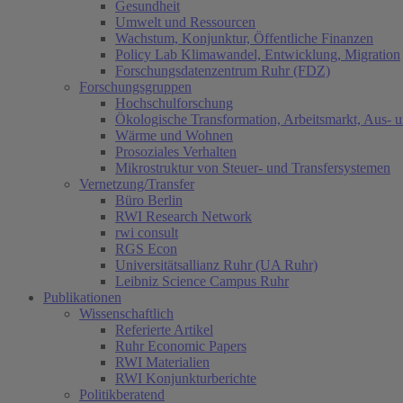
Gesundheit
Umwelt und Ressourcen
Wachstum, Konjunktur, Öffentliche Finanzen
Policy Lab Klimawandel, Entwicklung, Migration
Forschungsdatenzentrum Ruhr (FDZ)
Forschungsgruppen
Hochschulforschung
Ökologische Transformation, Arbeitsmarkt, Aus- 
Wärme und Wohnen
Prosoziales Verhalten
Mikrostruktur von Steuer- und Transfersystemen
Vernetzung/Transfer
Büro Berlin
RWI Research Network
rwi consult
RGS Econ
Universitätsallianz Ruhr (UA Ruhr)
Leibniz Science Campus Ruhr
Publikationen
Wissenschaftlich
Referierte Artikel
Ruhr Economic Papers
RWI Materialien
RWI Konjunkturberichte
Politikberatend