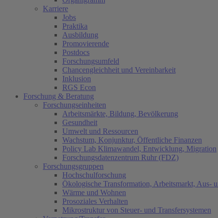
Karriere
Jobs
Praktika
Ausbildung
Promovierende
Postdocs
Forschungsumfeld
Chancengleichheit und Vereinbarkeit
Inklusion
RGS Econ
Forschung & Beratung
Forschungseinheiten
Arbeitsmärkte, Bildung, Bevölkerung
Gesundheit
Umwelt und Ressourcen
Wachstum, Konjunktur, Öffentliche Finanzen
Policy Lab Klimawandel, Entwicklung, Migration
Forschungsdatenzentrum Ruhr (FDZ)
Forschungsgruppen
Hochschulforschung
Ökologische Transformation, Arbeitsmarkt, Aus- 
Wärme und Wohnen
Prosoziales Verhalten
Mikrostruktur von Steuer- und Transfersystemen