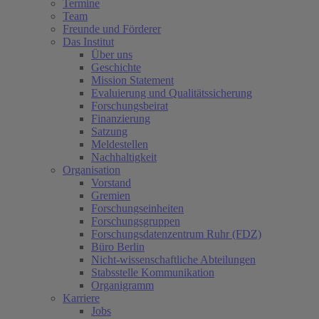
Termine
Team
Freunde und Förderer
Das Institut
Über uns
Geschichte
Mission Statement
Evaluierung und Qualitätssicherung
Forschungsbeirat
Finanzierung
Satzung
Meldestellen
Nachhaltigkeit
Organisation
Vorstand
Gremien
Forschungseinheiten
Forschungsgruppen
Forschungsdatenzentrum Ruhr (FDZ)
Büro Berlin
Nicht-wissenschaftliche Abteilungen
Stabsstelle Kommunikation
Organigramm
Karriere
Jobs