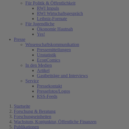
Für Politik & Öffentlichkeit
RWI Impuls
RWI Wirtschaftsgespräch
Leibniz-Formate
Für Jugendliche
Ökonomie Hautnah
Yes!
Presse
Wissenschaftskommunikation
Pressemitteilungen
Unstatistik
EconComics
In den Medien
Artikel
Gastbeiträge und Interviews
Service
Pressekontakt
Pressefotos/Logos
RSS-Feeds
Startseite
Forschung & Beratung
Forschungseinheiten
Wachstum, Konjunktur, Öffentliche Finanzen
Publikationen