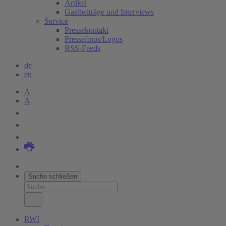
Artikel
Gastbeiträge und Interviews
Service
Pressekontakt
Pressefotos/Logos
RSS-Feeds
de
en
A
A
Suche schließen
RWI