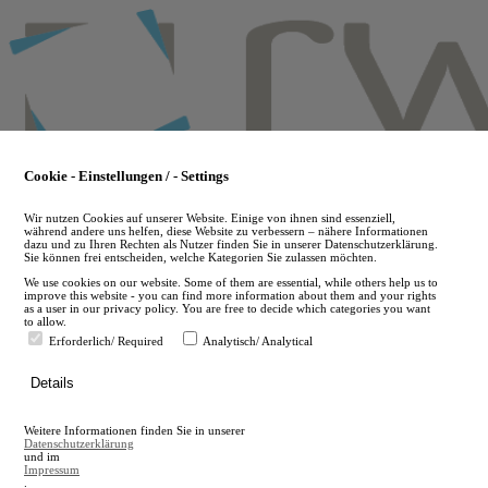
Skip
to
main
content
Cookie - Einstellungen / - Settings
Wir nutzen Cookies auf unserer Website. Einige von ihnen sind essenziell,
während andere uns helfen, diese Website zu verbessern – nähere Informationen
dazu und zu Ihren Rechten als Nutzer finden Sie in unserer Datenschutzerklärung.
Sie können frei entscheiden, welche Kategorien Sie zulassen möchten.
We use cookies on our website. Some of them are essential, while others help us to
improve this website - you can find more information about them and your rights
as a user in our privacy policy. You are free to decide which categories you want
to allow.
Erforderlich/ Required
Analytisch/ Analytical
de
Details
en
A
Weitere Informationen finden Sie in unserer
A
Datenschutzerklärung
und im
Impressum
.