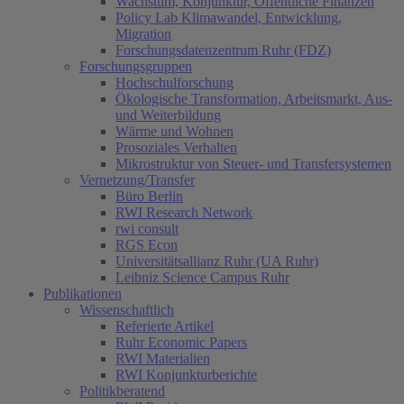
Wachstum, Konjunktur, Öffentliche Finanzen
Policy Lab Klimawandel, Entwicklung,
Migration
Forschungsdatenzentrum Ruhr (FDZ)
Forschungsgruppen
Hochschulforschung
Ökologische Transformation, Arbeitsmarkt, Aus-
und Weiterbildung
Wärme und Wohnen
Prosoziales Verhalten
Mikrostruktur von Steuer- und Transfersystemen
Vernetzung/Transfer
Büro Berlin
RWI Research Network
rwi consult
RGS Econ
Universitätsallianz Ruhr (UA Ruhr)
Leibniz Science Campus Ruhr
Publikationen
Wissenschaftlich
Referierte Artikel
Ruhr Economic Papers
RWI Materialien
RWI Konjunkturberichte
Politikberatend