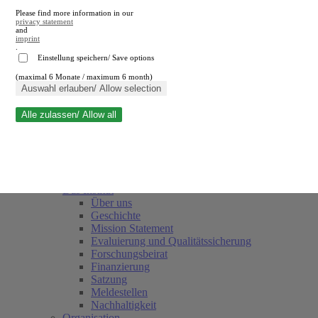
Please find more information in our
privacy statement
and
imprint
.
Einstellung speichern/ Save options
(maximal 6 Monate / maximum 6 month)
Suche schließen
Auswahl erlauben/ Allow selection
Alle zulassen/ Allow all
RWI
Termine
Team
Freunde und Förderer
Das Institut
Über uns
Geschichte
Mission Statement
Evaluierung und Qualitätssicherung
Forschungsbeirat
Finanzierung
Satzung
Meldestellen
Nachhaltigkeit
Organisation