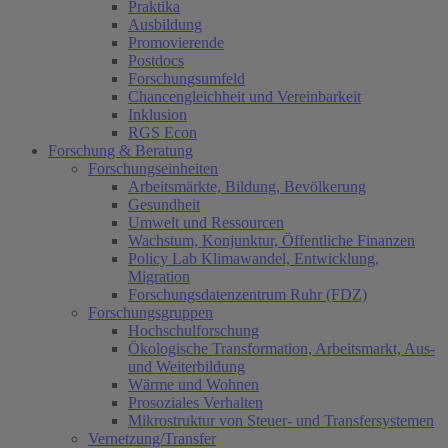
Praktika
Ausbildung
Promovierende
Postdocs
Forschungsumfeld
Chancengleichheit und Vereinbarkeit
Inklusion
RGS Econ
Forschung & Beratung
Forschungseinheiten
Arbeitsmärkte, Bildung, Bevölkerung
Gesundheit
Umwelt und Ressourcen
Wachstum, Konjunktur, Öffentliche Finanzen
Policy Lab Klimawandel, Entwicklung,
Migration
Forschungsdatenzentrum Ruhr (FDZ)
Forschungsgruppen
Hochschulforschung
Ökologische Transformation, Arbeitsmarkt, Aus-
und Weiterbildung
Wärme und Wohnen
Prosoziales Verhalten
Mikrostruktur von Steuer- und Transfersystemen
Vernetzung/Transfer