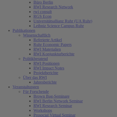
Büro Berlin
RWI Research Network
rwi consult
RGS Econ
Universitätsallianz Ruhr (UA Ruhr)
Leibniz Science Campus Ruhr
Publikationen
Wissenschaftlich
Referierte Artikel
Ruhr Economic Papers
RWI Materialien
RWI Konjunkturberichte
Politikberatend
RWI Positionen
RWI Impact Notes
Projektberichte
Über das RWI
Jahresberichte
Veranstaltungen
Für Forschende
Brown Bag-Seminare
RWI Berlin Network Seminar
RWI Research Seminar
Workshops
Prosocial Virtual Seminar