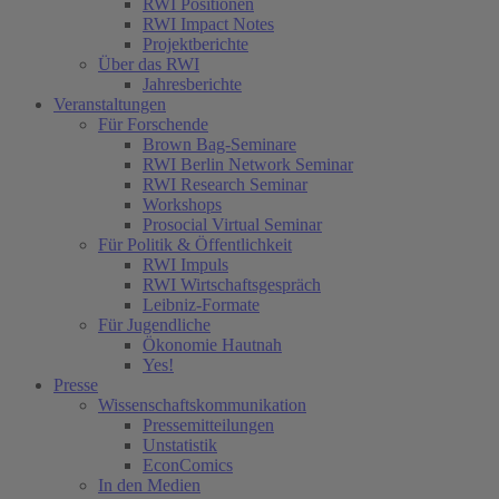
RWI Positionen
RWI Impact Notes
Projektberichte
Über das RWI
Jahresberichte
Veranstaltungen
Für Forschende
Brown Bag-Seminare
RWI Berlin Network Seminar
RWI Research Seminar
Workshops
Prosocial Virtual Seminar
Für Politik & Öffentlichkeit
RWI Impuls
RWI Wirtschaftsgespräch
Leibniz-Formate
Für Jugendliche
Ökonomie Hautnah
Yes!
Presse
Wissenschaftskommunikation
Pressemitteilungen
Unstatistik
EconComics
In den Medien