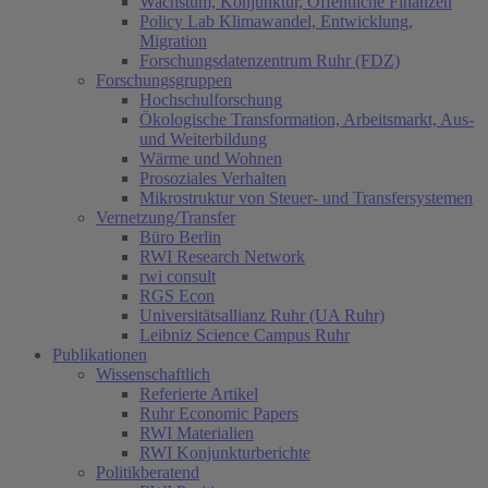
Wachstum, Konjunktur, Öffentliche Finanzen
Policy Lab Klimawandel, Entwicklung,
Migration
Forschungsdatenzentrum Ruhr (FDZ)
Forschungsgruppen
Hochschulforschung
Ökologische Transformation, Arbeitsmarkt, Aus-
und Weiterbildung
Wärme und Wohnen
Prosoziales Verhalten
Mikrostruktur von Steuer- und Transfersystemen
Vernetzung/Transfer
Büro Berlin
RWI Research Network
rwi consult
RGS Econ
Universitätsallianz Ruhr (UA Ruhr)
Leibniz Science Campus Ruhr
Publikationen
Wissenschaftlich
Referierte Artikel
Ruhr Economic Papers
RWI Materialien
RWI Konjunkturberichte
Politikberatend