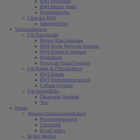
RWI Positionen
RWI Impact Notes
Projektberichte
Über das RWI
Jahresberichte
Veranstaltungen
Für Forschende
Brown Bag-Seminare
RWI Berlin Network Seminar
RWI Research Seminar
Workshops
Prosocial Virtual Seminar
Für Politik & Öffentlichkeit
RWI Impuls
RWI Wirtschaftsgespräch
Leibniz-Formate
Für Jugendliche
Ökonomie Hautnah
Yes!
Presse
Wissenschaftskommunikation
Pressemitteilungen
Unstatistik
EconComics
In den Medien