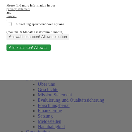
Please find more information in our
privacy statement
and
imprint
.
Einstellung speichern/ Save options
(maximal 6 Monate / maximum 6 month)
Suche schließen
Auswahl erlauben/ Allow selection
Alle zulassen/ Allow all
RWI
Termine
Team
Freunde und Förderer
Das Institut
Über uns
Geschichte
Mission Statement
Evaluierung und Qualitätssicherung
Forschungsbeirat
Finanzierung
Satzung
Meldestellen
Nachhaltigkeit
Organisation