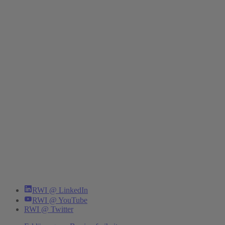
RWI @ LinkedIn
RWI @ YouTube
RWI @ Twitter