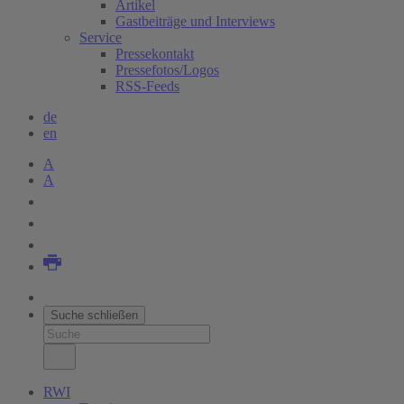
Artikel
Gastbeiträge und Interviews
Service
Pressekontakt
Pressefotos/Logos
RSS-Feeds
de
en
A
A
Suche schließen
RWI