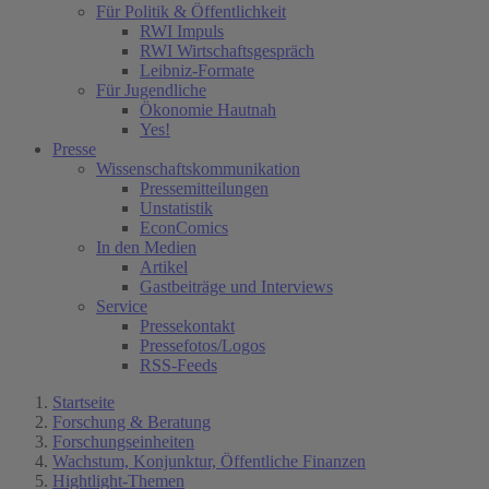
Für Politik & Öffentlichkeit
RWI Impuls
RWI Wirtschaftsgespräch
Leibniz-Formate
Für Jugendliche
Ökonomie Hautnah
Yes!
Presse
Wissenschaftskommunikation
Pressemitteilungen
Unstatistik
EconComics
In den Medien
Artikel
Gastbeiträge und Interviews
Service
Pressekontakt
Pressefotos/Logos
RSS-Feeds
Startseite
Forschung & Beratung
Forschungseinheiten
Wachstum, Konjunktur, Öffentliche Finanzen
Hightlight-Themen