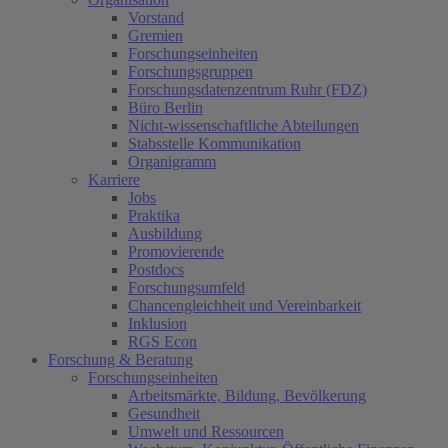
Vorstand
Gremien
Forschungseinheiten
Forschungsgruppen
Forschungsdatenzentrum Ruhr (FDZ)
Büro Berlin
Nicht-wissenschaftliche Abteilungen
Stabsstelle Kommunikation
Organigramm
Karriere
Jobs
Praktika
Ausbildung
Promovierende
Postdocs
Forschungsumfeld
Chancengleichheit und Vereinbarkeit
Inklusion
RGS Econ
Forschung & Beratung
Forschungseinheiten
Arbeitsmärkte, Bildung, Bevölkerung
Gesundheit
Umwelt und Ressourcen