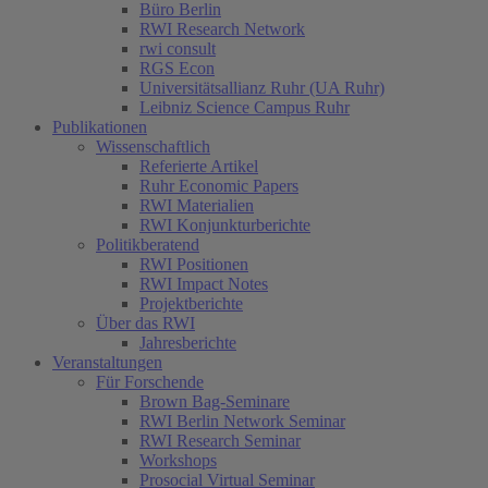
Büro Berlin
RWI Research Network
rwi consult
RGS Econ
Universitätsallianz Ruhr (UA Ruhr)
Leibniz Science Campus Ruhr
Publikationen
Wissenschaftlich
Referierte Artikel
Ruhr Economic Papers
RWI Materialien
RWI Konjunkturberichte
Politikberatend
RWI Positionen
RWI Impact Notes
Projektberichte
Über das RWI
Jahresberichte
Veranstaltungen
Für Forschende
Brown Bag-Seminare
RWI Berlin Network Seminar
RWI Research Seminar
Workshops
Prosocial Virtual Seminar