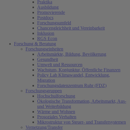
Praktika
Ausbildung
Promovierende
Postdocs
Forschungsumfeld
Chancengleichheit und Vereinbarkeit
Inklusion
RGS Econ
Forschung & Beratung
Forschungseinheiten
Arbeitsmärkte, Bildung, Bevölkerung
Gesundheit
Umwelt und Ressourcen
Wachstum, Konjunktur, Öffentliche Finanzen
Policy Lab Klimawandel, Entwicklung,
Migration
Forschungsdatenzentrum Ruhr (FDZ)
Forschungsgruppen
Hochschulforschung
Ökologische Transformation, Arbeitsmarkt, Aus-
und Weiterbildung
Wärme und Wohnen
Prosoziales Verhalten
Mikrostruktur von Steuer- und Transfersystemen
Vernetzung/Transfer