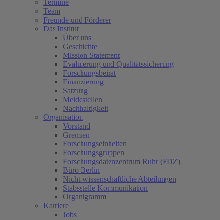
Termine
Team
Freunde und Förderer
Das Institut
Über uns
Geschichte
Mission Statement
Evaluierung und Qualitätssicherung
Forschungsbeirat
Finanzierung
Satzung
Meldestellen
Nachhaltigkeit
Organisation
Vorstand
Gremien
Forschungseinheiten
Forschungsgruppen
Forschungsdatenzentrum Ruhr (FDZ)
Büro Berlin
Nicht-wissenschaftliche Abteilungen
Stabsstelle Kommunikation
Organigramm
Karriere
Jobs