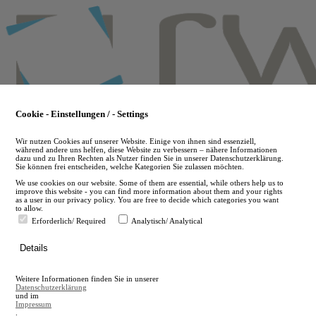
Skip
to
main
content
Cookie - Einstellungen / - Settings
Wir nutzen Cookies auf unserer Website. Einige von ihnen sind essenziell,
während andere uns helfen, diese Website zu verbessern – nähere Informationen
dazu und zu Ihren Rechten als Nutzer finden Sie in unserer Datenschutzerklärung.
Sie können frei entscheiden, welche Kategorien Sie zulassen möchten.
We use cookies on our website. Some of them are essential, while others help us to
improve this website - you can find more information about them and your rights
as a user in our privacy policy. You are free to decide which categories you want
to allow.
Erforderlich/ Required
Analytisch/ Analytical
de
Details
en
A
Weitere Informationen finden Sie in unserer
A
Datenschutzerklärung
und im
Impressum
.