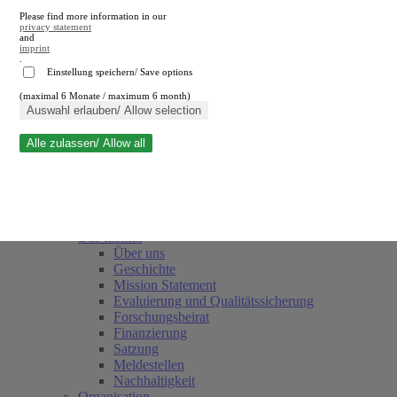
Please find more information in our
privacy statement
and
imprint
.
Einstellung speichern/ Save options
(maximal 6 Monate / maximum 6 month)
Suche schließen
Auswahl erlauben/ Allow selection
Alle zulassen/ Allow all
RWI
Termine
Team
Freunde und Förderer
Das Institut
Über uns
Geschichte
Mission Statement
Evaluierung und Qualitätssicherung
Forschungsbeirat
Finanzierung
Satzung
Meldestellen
Nachhaltigkeit
Organisation