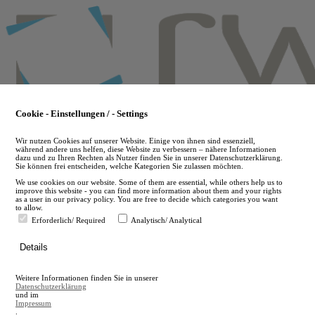
Skip
to
main
content
Cookie - Einstellungen / - Settings
Wir nutzen Cookies auf unserer Website. Einige von ihnen sind essenziell,
während andere uns helfen, diese Website zu verbessern – nähere Informationen
dazu und zu Ihren Rechten als Nutzer finden Sie in unserer Datenschutzerklärung.
Sie können frei entscheiden, welche Kategorien Sie zulassen möchten.
We use cookies on our website. Some of them are essential, while others help us to
improve this website - you can find more information about them and your rights
as a user in our privacy policy. You are free to decide which categories you want
to allow.
Erforderlich/ Required
Analytisch/ Analytical
de
Details
en
A
Weitere Informationen finden Sie in unserer
A
Datenschutzerklärung
und im
Impressum
.