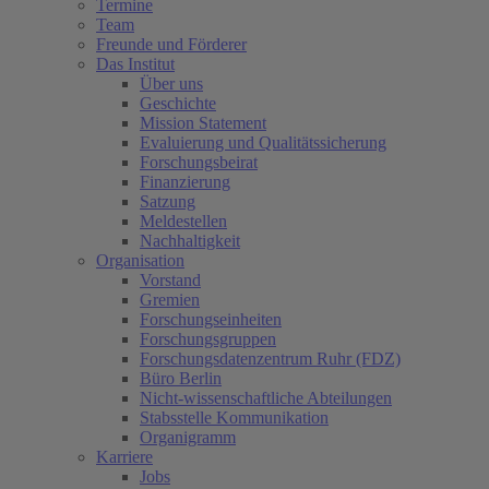
Termine
Team
Freunde und Förderer
Das Institut
Über uns
Geschichte
Mission Statement
Evaluierung und Qualitätssicherung
Forschungsbeirat
Finanzierung
Satzung
Meldestellen
Nachhaltigkeit
Organisation
Vorstand
Gremien
Forschungseinheiten
Forschungsgruppen
Forschungsdatenzentrum Ruhr (FDZ)
Büro Berlin
Nicht-wissenschaftliche Abteilungen
Stabsstelle Kommunikation
Organigramm
Karriere
Jobs