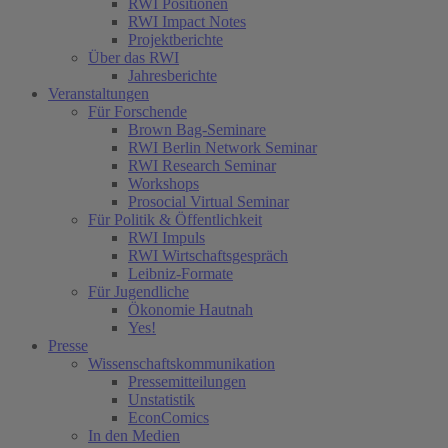
RWI Positionen
RWI Impact Notes
Projektberichte
Über das RWI
Jahresberichte
Veranstaltungen
Für Forschende
Brown Bag-Seminare
RWI Berlin Network Seminar
RWI Research Seminar
Workshops
Prosocial Virtual Seminar
Für Politik & Öffentlichkeit
RWI Impuls
RWI Wirtschaftsgespräch
Leibniz-Formate
Für Jugendliche
Ökonomie Hautnah
Yes!
Presse
Wissenschaftskommunikation
Pressemitteilungen
Unstatistik
EconComics
In den Medien