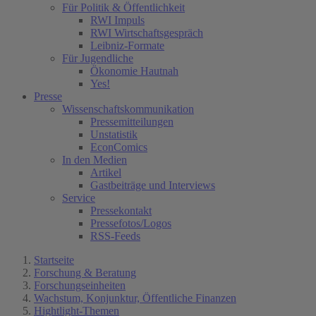
Für Politik & Öffentlichkeit
RWI Impuls
RWI Wirtschaftsgespräch
Leibniz-Formate
Für Jugendliche
Ökonomie Hautnah
Yes!
Presse
Wissenschaftskommunikation
Pressemitteilungen
Unstatistik
EconComics
In den Medien
Artikel
Gastbeiträge und Interviews
Service
Pressekontakt
Pressefotos/Logos
RSS-Feeds
Startseite
Forschung & Beratung
Forschungseinheiten
Wachstum, Konjunktur, Öffentliche Finanzen
Hightlight-Themen