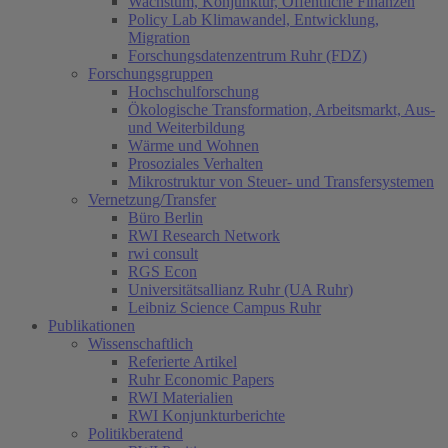
Wachstum, Konjunktur, Öffentliche Finanzen
Policy Lab Klimawandel, Entwicklung,
Migration
Forschungsdatenzentrum Ruhr (FDZ)
Forschungsgruppen
Hochschulforschung
Ökologische Transformation, Arbeitsmarkt, Aus-
und Weiterbildung
Wärme und Wohnen
Prosoziales Verhalten
Mikrostruktur von Steuer- und Transfersystemen
Vernetzung/Transfer
Büro Berlin
RWI Research Network
rwi consult
RGS Econ
Universitätsallianz Ruhr (UA Ruhr)
Leibniz Science Campus Ruhr
Publikationen
Wissenschaftlich
Referierte Artikel
Ruhr Economic Papers
RWI Materialien
RWI Konjunkturberichte
Politikberatend