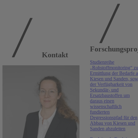
Publikationen am
RWI
Forschungspro
Ruhr Economic Papers #1162, 2025
Kontakt
Studienreihe
The Marriage Squeeze: Measuring and Explaining
„Rohstoffmonitoring“ zu
Marriage Market Dynamics in Sub-Saharan Africa
Ermittlung der Bedarfe 
Christiaan De Swardt
,
Renate Hartwig
Kiesen und Sanden, sow
der Verfügbarkeit von
Ruhr Economic Papers #1118, 2024
Sekundär- und
Ersatzbaustoffen um
Moderation in Higher-Order Earnings Risk?
daraus einen
Evidence from German Cohorts
wissenschaftlich
fundierten
Niklas Isaak
,
Robin Jessen
Degressionspfad für den
Abbau von Kiesen und
Ruhr Economic Papers #1125, 2024
Sanden abzuleiten
The Diverging Trends of Male and Female Bottom