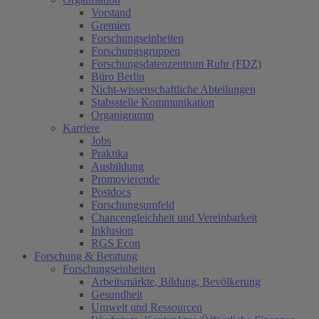
Vorstand
Gremien
Forschungseinheiten
Forschungsgruppen
Forschungsdatenzentrum Ruhr (FDZ)
Büro Berlin
Nicht-wissenschaftliche Abteilungen
Stabsstelle Kommunikation
Organigramm
Karriere
Jobs
Praktika
Ausbildung
Promovierende
Postdocs
Forschungsumfeld
Chancengleichheit und Vereinbarkeit
Inklusion
RGS Econ
Forschung & Beratung
Forschungseinheiten
Arbeitsmärkte, Bildung, Bevölkerung
Gesundheit
Umwelt und Ressourcen