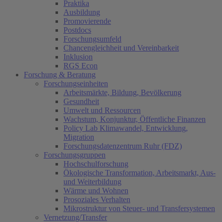
Praktika
Ausbildung
Promovierende
Postdocs
Forschungsumfeld
Chancengleichheit und Vereinbarkeit
Inklusion
RGS Econ
Forschung & Beratung
Forschungseinheiten
Arbeitsmärkte, Bildung, Bevölkerung
Gesundheit
Umwelt und Ressourcen
Wachstum, Konjunktur, Öffentliche Finanzen
Policy Lab Klimawandel, Entwicklung,
Migration
Forschungsdatenzentrum Ruhr (FDZ)
Forschungsgruppen
Hochschulforschung
Ökologische Transformation, Arbeitsmarkt, Aus-
und Weiterbildung
Wärme und Wohnen
Prosoziales Verhalten
Mikrostruktur von Steuer- und Transfersystemen
Vernetzung/Transfer