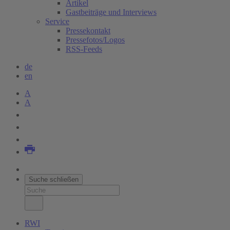
Artikel
Gastbeiträge und Interviews
Service
Pressekontakt
Pressefotos/Logos
RSS-Feeds
de
en
A
A
Suche schließen
RWI