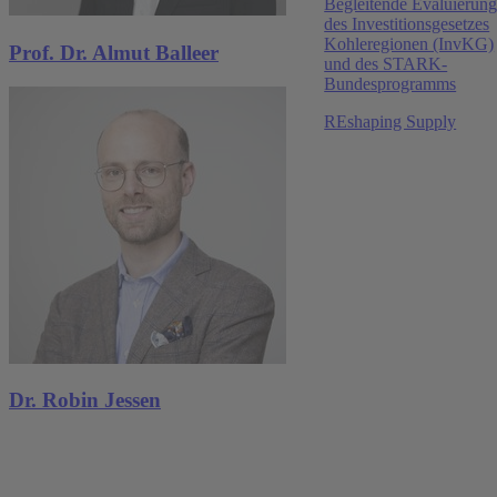
Begleitende Evaluierun
Incomes in German
des Investitionsgesetzes
Kohleregionen (InvKG)
Prof. Dr. Almut Balleer
Eliana Coschignano
,
Robin Jessen
und des STARK-
Bundesprogramms
Mehr Publikationen
REshaping Supply
CHAins for Positive
social impact
Mehr Forschungsprojekte
Dr. Robin Jessen