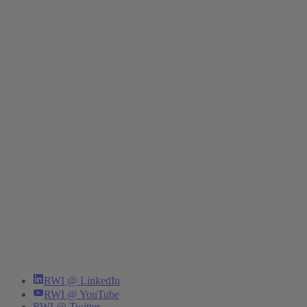
RWI @ LinkedIn
RWI @ YouTube
RWI @ Twitter