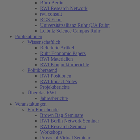
Büro Berlin
RWI Research Network
rwi consult
RGS Econ
Universitätsallianz Ruhr (UA Ruhr)
Leibniz Science Campus Ruhr
Publikationen
Wissenschaftlich
Referierte Artikel
Ruhr Economic Papers
RWI Materialien
RWI Konjunkturberichte
Politikberatend
RWI Positionen
RWI Impact Notes
Projektberichte
Über das RWI
Jahresberichte
Veranstaltungen
Für Forschende
Brown Bag-Seminare
RWI Berlin Network Seminar
RWI Research Seminar
Workshops
Prosocial Virtual Seminar