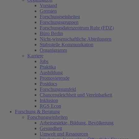
Vorstand
Gremien
Forschungseinheiten
Forschungsgruppen
Forschungsdatenzentrum Ruhr (FDZ)
Büro Berlin
Nicht-wissenschaftliche Abteilungen
Stabsstelle Kommunikation
Organigramm
Karriere
Jobs
Praktika
Ausbildung
Promovierende
Postdocs
Forschungsumfeld
Chancengleichheit und Vereinbarkeit
Inklusion
RGS Econ
Forschung & Beratung
Forschungseinheiten
Arbeitsmärkte, Bildung, Bevölkerung
Gesundheit
Umwelt und Ressourcen