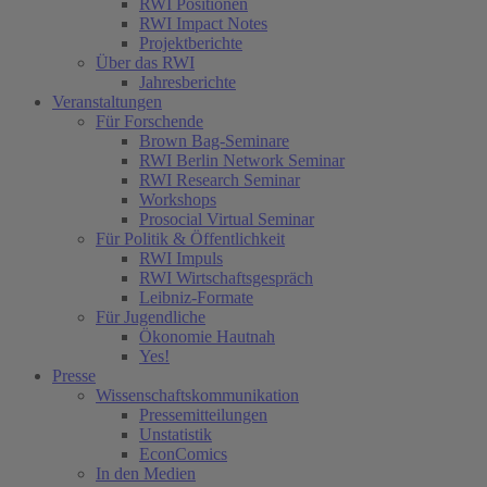
RWI Positionen
RWI Impact Notes
Projektberichte
Über das RWI
Jahresberichte
Veranstaltungen
Für Forschende
Brown Bag-Seminare
RWI Berlin Network Seminar
RWI Research Seminar
Workshops
Prosocial Virtual Seminar
Für Politik & Öffentlichkeit
RWI Impuls
RWI Wirtschaftsgespräch
Leibniz-Formate
Für Jugendliche
Ökonomie Hautnah
Yes!
Presse
Wissenschaftskommunikation
Pressemitteilungen
Unstatistik
EconComics
In den Medien