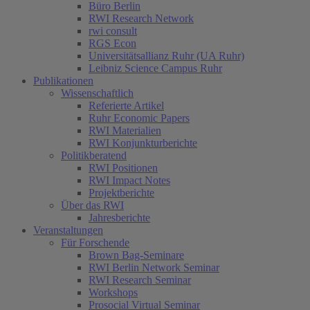
Büro Berlin
RWI Research Network
rwi consult
RGS Econ
Universitätsallianz Ruhr (UA Ruhr)
Leibniz Science Campus Ruhr
Publikationen
Wissenschaftlich
Referierte Artikel
Ruhr Economic Papers
RWI Materialien
RWI Konjunkturberichte
Politikberatend
RWI Positionen
RWI Impact Notes
Projektberichte
Über das RWI
Jahresberichte
Veranstaltungen
Für Forschende
Brown Bag-Seminare
RWI Berlin Network Seminar
RWI Research Seminar
Workshops
Prosocial Virtual Seminar