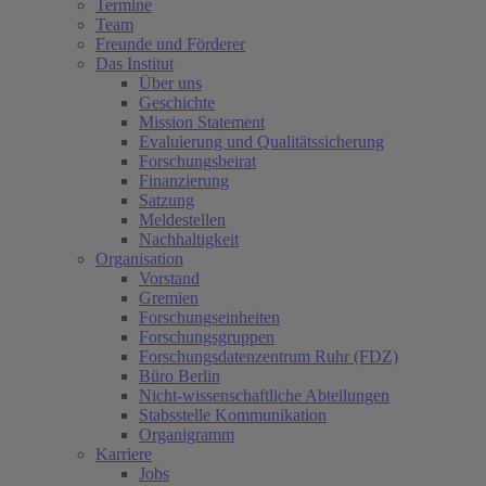
Termine
Team
Freunde und Förderer
Das Institut
Über uns
Geschichte
Mission Statement
Evaluierung und Qualitätssicherung
Forschungsbeirat
Finanzierung
Satzung
Meldestellen
Nachhaltigkeit
Organisation
Vorstand
Gremien
Forschungseinheiten
Forschungsgruppen
Forschungsdatenzentrum Ruhr (FDZ)
Büro Berlin
Nicht-wissenschaftliche Abteilungen
Stabsstelle Kommunikation
Organigramm
Karriere
Jobs