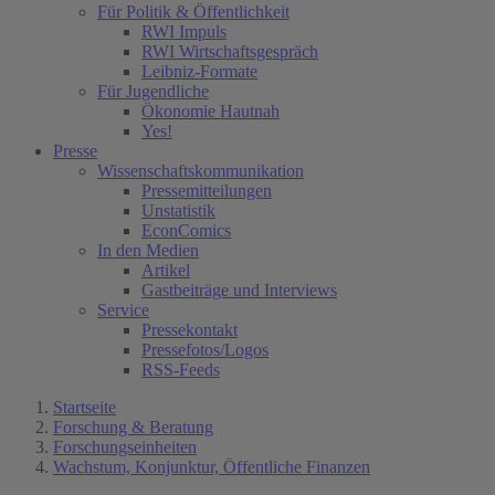
Für Politik & Öffentlichkeit
RWI Impuls
RWI Wirtschaftsgespräch
Leibniz-Formate
Für Jugendliche
Ökonomie Hautnah
Yes!
Presse
Wissenschaftskommunikation
Pressemitteilungen
Unstatistik
EconComics
In den Medien
Artikel
Gastbeiträge und Interviews
Service
Pressekontakt
Pressefotos/Logos
RSS-Feeds
Startseite
Forschung & Beratung
Forschungseinheiten
Wachstum, Konjunktur, Öffentliche Finanzen