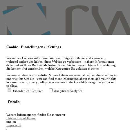
Skip
to
main
content
Cookie - Einstellungen / - Settings
Wir nutzen Cookies auf unserer Website. Einige von ihnen sind essenziell,
während andere uns helfen, diese Website zu verbessern – nähere Informationen
dazu und zu Ihren Rechten als Nutzer finden Sie in unserer Datenschutzerklärung.
Sie können frei entscheiden, welche Kategorien Sie zulassen möchten.
We use cookies on our website. Some of them are essential, while others help us to
improve this website - you can find more information about them and your rights
as a user in our privacy policy. You are free to decide which categories you want
to allow.
Erforderlich/ Required
Analytisch/ Analytical
de
Details
en
A
Weitere Informationen finden Sie in unserer
A
Datenschutzerklärung
und im
Impressum
.