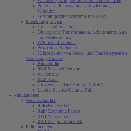
Wachstum, Konjunktur, Öffentliche Finanzen
Policy Lab Klimawandel, Entwicklung,
Migration
Forschungsdatenzentrum Ruhr (FDZ)
Forschungsgruppen
Hochschulforschung
Ökologische Transformation, Arbeitsmarkt, Aus-
und Weiterbildung
Wärme und Wohnen
Prosoziales Verhalten
Mikrostruktur von Steuer- und Transfersystemen
Vernetzung/Transfer
Büro Berlin
RWI Research Network
rwi consult
RGS Econ
Universitätsallianz Ruhr (UA Ruhr)
Leibniz Science Campus Ruhr
Publikationen
Wissenschaftlich
Referierte Artikel
Ruhr Economic Papers
RWI Materialien
RWI Konjunkturberichte
Politikberatend