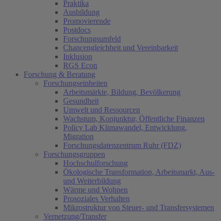
Praktika
Ausbildung
Promovierende
Postdocs
Forschungsumfeld
Chancengleichheit und Vereinbarkeit
Inklusion
RGS Econ
Forschung & Beratung
Forschungseinheiten
Arbeitsmärkte, Bildung, Bevölkerung
Gesundheit
Umwelt und Ressourcen
Wachstum, Konjunktur, Öffentliche Finanzen
Policy Lab Klimawandel, Entwicklung,
Migration
Forschungsdatenzentrum Ruhr (FDZ)
Forschungsgruppen
Hochschulforschung
Ökologische Transformation, Arbeitsmarkt, Aus-
und Weiterbildung
Wärme und Wohnen
Prosoziales Verhalten
Mikrostruktur von Steuer- und Transfersystemen
Vernetzung/Transfer