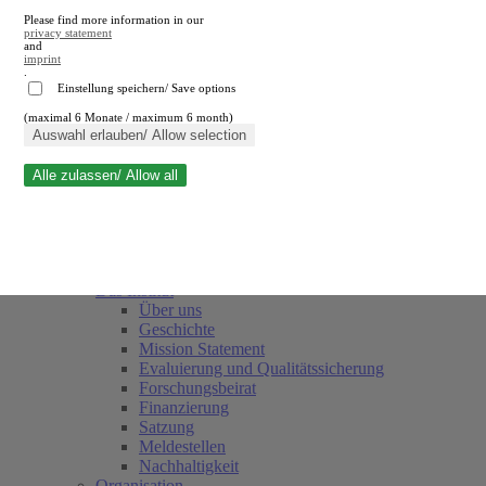
Please find more information in our
privacy statement
and
imprint
.
Einstellung speichern/ Save options
(maximal 6 Monate / maximum 6 month)
Suche schließen
Auswahl erlauben/ Allow selection
Alle zulassen/ Allow all
RWI
Termine
Team
Freunde und Förderer
Das Institut
Über uns
Geschichte
Mission Statement
Evaluierung und Qualitätssicherung
Forschungsbeirat
Finanzierung
Satzung
Meldestellen
Nachhaltigkeit
Organisation