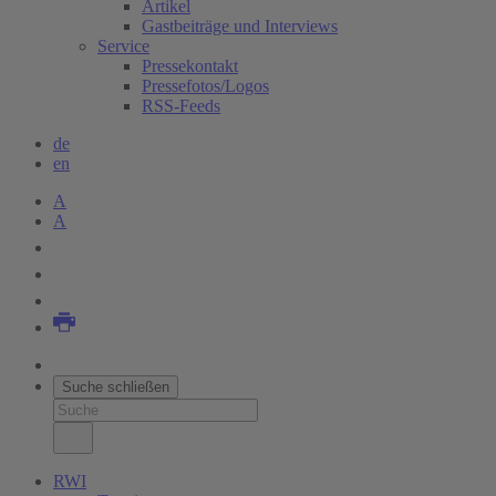
Artikel
Gastbeiträge und Interviews
Service
Pressekontakt
Pressefotos/Logos
RSS-Feeds
de
en
A
A
Suche schließen
RWI