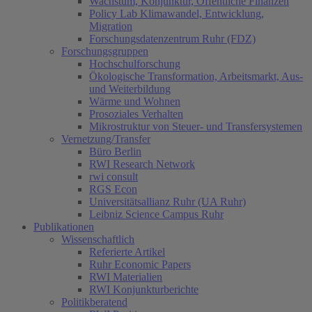
Wachstum, Konjunktur, Öffentliche Finanzen
Policy Lab Klimawandel, Entwicklung,
Migration
Forschungsdatenzentrum Ruhr (FDZ)
Forschungsgruppen
Hochschulforschung
Ökologische Transformation, Arbeitsmarkt, Aus-
und Weiterbildung
Wärme und Wohnen
Prosoziales Verhalten
Mikrostruktur von Steuer- und Transfersystemen
Vernetzung/Transfer
Büro Berlin
RWI Research Network
rwi consult
RGS Econ
Universitätsallianz Ruhr (UA Ruhr)
Leibniz Science Campus Ruhr
Publikationen
Wissenschaftlich
Referierte Artikel
Ruhr Economic Papers
RWI Materialien
RWI Konjunkturberichte
Politikberatend