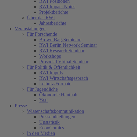
RWI Positionen
RWI Impact Notes
Projektberichte
Über das RWI
Jahresberichte
Veranstaltungen
Für Forschende
Brown Bag-Seminare
RWI Berlin Network Seminar
RWI Research Seminar
Workshops
Prosocial Virtual Seminar
Für Politik & Öffentlichkeit
RWI Impuls
RWI Wirtschaftsgespräch
Leibniz-Formate
Für Jugendliche
Ökonomie Hautnah
Yes!
Presse
Wissenschaftskommunikation
Pressemitteilungen
Unstatistik
EconComics
In den Medien