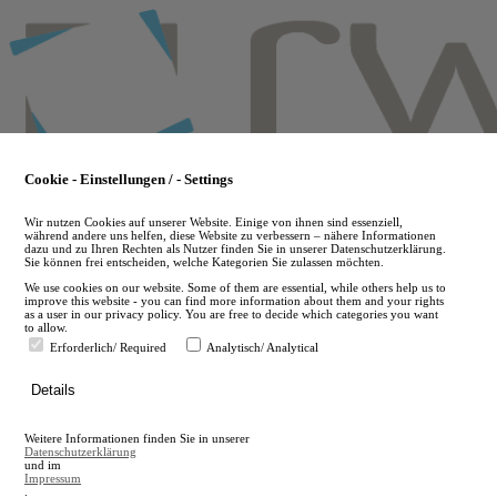
Skip
to
main
content
Cookie - Einstellungen / - Settings
Wir nutzen Cookies auf unserer Website. Einige von ihnen sind essenziell,
während andere uns helfen, diese Website zu verbessern – nähere Informationen
dazu und zu Ihren Rechten als Nutzer finden Sie in unserer Datenschutzerklärung.
Sie können frei entscheiden, welche Kategorien Sie zulassen möchten.
We use cookies on our website. Some of them are essential, while others help us to
improve this website - you can find more information about them and your rights
as a user in our privacy policy. You are free to decide which categories you want
to allow.
Erforderlich/ Required
Analytisch/ Analytical
de
Details
en
A
Weitere Informationen finden Sie in unserer
A
Datenschutzerklärung
und im
Impressum
.