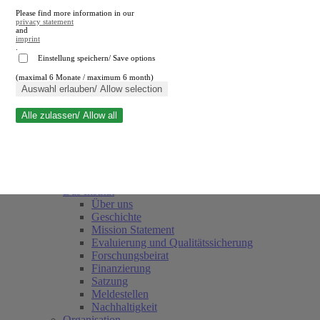
Please find more information in our
privacy statement
and
imprint
.
Einstellung speichern/ Save options
(maximal 6 Monate / maximum 6 month)
Suche schließen
Auswahl erlauben/ Allow selection
Alle zulassen/ Allow all
RWI
Termine
Team
Freunde und Förderer
Das Institut
Über uns
Geschichte
Mission Statement
Evaluierung und Qualitätssicherung
Forschungsbeirat
Finanzierung
Satzung
Meldestellen
Nachhaltigkeit
Organisation