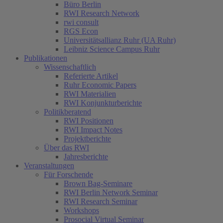
Büro Berlin
RWI Research Network
rwi consult
RGS Econ
Universitätsallianz Ruhr (UA Ruhr)
Leibniz Science Campus Ruhr
Publikationen
Wissenschaftlich
Referierte Artikel
Ruhr Economic Papers
RWI Materialien
RWI Konjunkturberichte
Politikberatend
RWI Positionen
RWI Impact Notes
Projektberichte
Über das RWI
Jahresberichte
Veranstaltungen
Für Forschende
Brown Bag-Seminare
RWI Berlin Network Seminar
RWI Research Seminar
Workshops
Prosocial Virtual Seminar