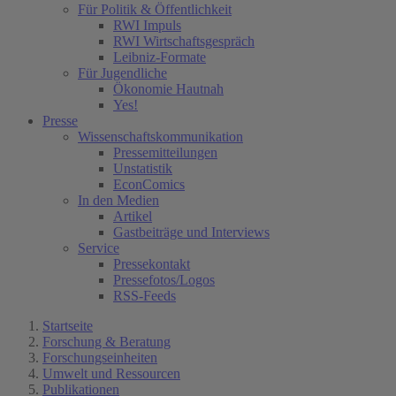
Für Politik & Öffentlichkeit
RWI Impuls
RWI Wirtschaftsgespräch
Leibniz-Formate
Für Jugendliche
Ökonomie Hautnah
Yes!
Presse
Wissenschaftskommunikation
Pressemitteilungen
Unstatistik
EconComics
In den Medien
Artikel
Gastbeiträge und Interviews
Service
Pressekontakt
Pressefotos/Logos
RSS-Feeds
Startseite
Forschung & Beratung
Forschungseinheiten
Umwelt und Ressourcen
Publikationen