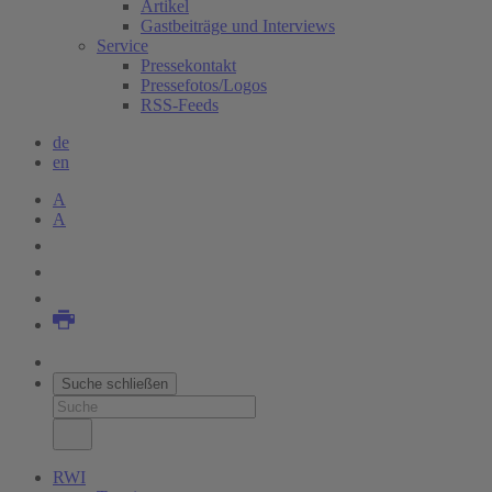
Artikel
Gastbeiträge und Interviews
Service
Pressekontakt
Pressefotos/Logos
RSS-Feeds
de
en
A
A
Suche schließen
RWI