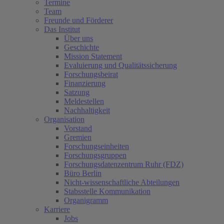
Termine
Team
Freunde und Förderer
Das Institut
Über uns
Geschichte
Mission Statement
Evaluierung und Qualitätssicherung
Forschungsbeirat
Finanzierung
Satzung
Meldestellen
Nachhaltigkeit
Organisation
Vorstand
Gremien
Forschungseinheiten
Forschungsgruppen
Forschungsdatenzentrum Ruhr (FDZ)
Büro Berlin
Nicht-wissenschaftliche Abteilungen
Stabsstelle Kommunikation
Organigramm
Karriere
Jobs