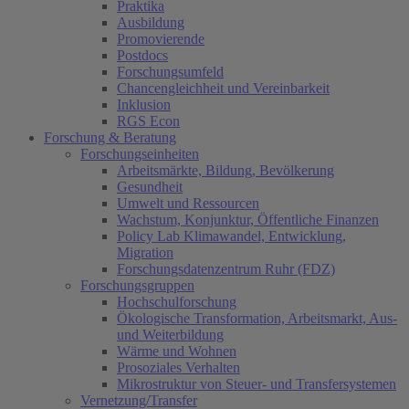
Praktika
Ausbildung
Promovierende
Postdocs
Forschungsumfeld
Chancengleichheit und Vereinbarkeit
Inklusion
RGS Econ
Forschung & Beratung
Forschungseinheiten
Arbeitsmärkte, Bildung, Bevölkerung
Gesundheit
Umwelt und Ressourcen
Wachstum, Konjunktur, Öffentliche Finanzen
Policy Lab Klimawandel, Entwicklung,
Migration
Forschungsdatenzentrum Ruhr (FDZ)
Forschungsgruppen
Hochschulforschung
Ökologische Transformation, Arbeitsmarkt, Aus-
und Weiterbildung
Wärme und Wohnen
Prosoziales Verhalten
Mikrostruktur von Steuer- und Transfersystemen
Vernetzung/Transfer