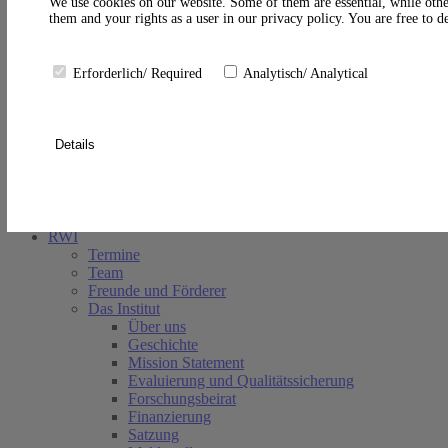
A
We use cookies on our website. Some of them are essential, while othe
them and your rights as a user in our privacy policy. You are free to 
Erforderlich/ Required
Analytisch/ Analytical
Details
Suche schließen
RWI
Termine
Team
Freunde und Förderer
Das Institut
Über uns
Geschichte
Mission Statement
Evaluierung und Qualitätssicherung
Forschungsbeirat
Finanzierung
Satzung