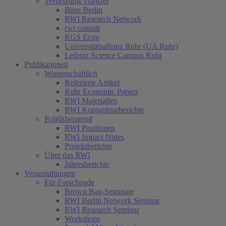
Vernetzung/Transfer
Büro Berlin
RWI Research Network
rwi consult
RGS Econ
Universitätsallianz Ruhr (UA Ruhr)
Leibniz Science Campus Ruhr
Publikationen
Wissenschaftlich
Referierte Artikel
Ruhr Economic Papers
RWI Materialien
RWI Konjunkturberichte
Politikberatend
RWI Positionen
RWI Impact Notes
Projektberichte
Über das RWI
Jahresberichte
Veranstaltungen
Für Forschende
Brown Bag-Seminare
RWI Berlin Network Seminar
RWI Research Seminar
Workshops