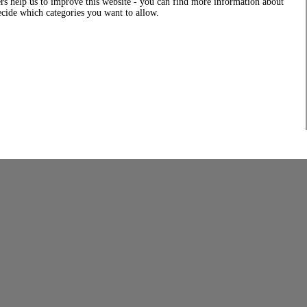
rs help us to improve this website - you can find more information about
decide which categories you want to allow.