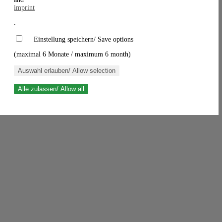
imprint
.
Einstellung speichern/ Save options
(maximal 6 Monate / maximum 6 month)
Auswahl erlauben/ Allow selection
Alle zulassen/ Allow all