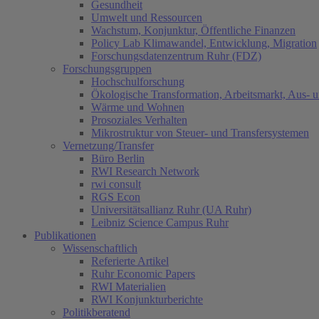
Gesundheit
Umwelt und Ressourcen
Wachstum, Konjunktur, Öffentliche Finanzen
Policy Lab Klimawandel, Entwicklung, Migration
Forschungsdatenzentrum Ruhr (FDZ)
Forschungsgruppen
Hochschulforschung
Ökologische Transformation, Arbeitsmarkt, Aus- 
Wärme und Wohnen
Prosoziales Verhalten
Mikrostruktur von Steuer- und Transfersystemen
Vernetzung/Transfer
Büro Berlin
RWI Research Network
rwi consult
RGS Econ
Universitätsallianz Ruhr (UA Ruhr)
Leibniz Science Campus Ruhr
Publikationen
Wissenschaftlich
Referierte Artikel
Ruhr Economic Papers
RWI Materialien
RWI Konjunkturberichte
Politikberatend