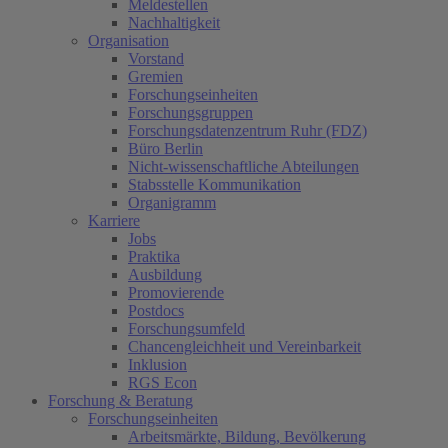
Meldestellen
Nachhaltigkeit
Organisation
Vorstand
Gremien
Forschungseinheiten
Forschungsgruppen
Forschungsdatenzentrum Ruhr (FDZ)
Büro Berlin
Nicht-wissenschaftliche Abteilungen
Stabsstelle Kommunikation
Organigramm
Karriere
Jobs
Praktika
Ausbildung
Promovierende
Postdocs
Forschungsumfeld
Chancengleichheit und Vereinbarkeit
Inklusion
RGS Econ
Forschung & Beratung
Forschungseinheiten
Arbeitsmärkte, Bildung, Bevölkerung