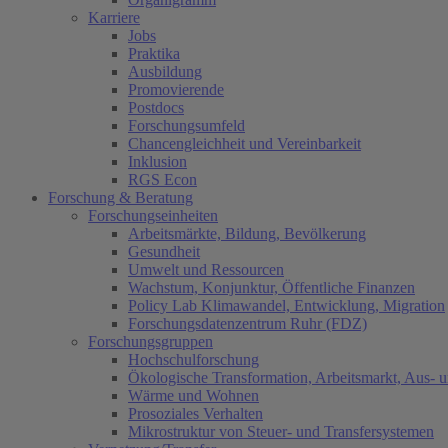
Karriere
Jobs
Praktika
Ausbildung
Promovierende
Postdocs
Forschungsumfeld
Chancengleichheit und Vereinbarkeit
Inklusion
RGS Econ
Forschung & Beratung
Forschungseinheiten
Arbeitsmärkte, Bildung, Bevölkerung
Gesundheit
Umwelt und Ressourcen
Wachstum, Konjunktur, Öffentliche Finanzen
Policy Lab Klimawandel, Entwicklung, Migration
Forschungsdatenzentrum Ruhr (FDZ)
Forschungsgruppen
Hochschulforschung
Ökologische Transformation, Arbeitsmarkt, Aus- 
Wärme und Wohnen
Prosoziales Verhalten
Mikrostruktur von Steuer- und Transfersystemen