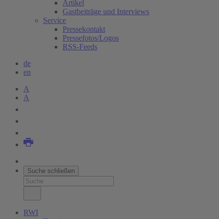
Artikel
Gastbeiträge und Interviews
Service
Pressekontakt
Pressefotos/Logos
RSS-Feeds
de
en
A
A
Suche schließen
RWI