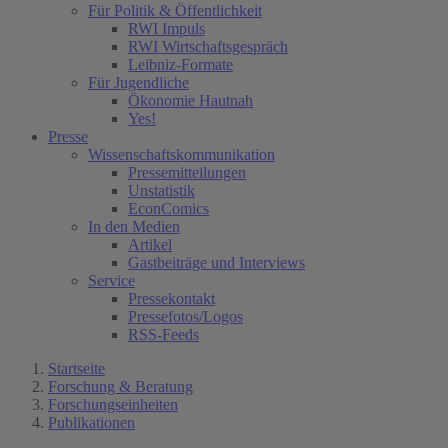
Für Politik & Öffentlichkeit
RWI Impuls
RWI Wirtschaftsgespräch
Leibniz-Formate
Für Jugendliche
Ökonomie Hautnah
Yes!
Presse
Wissenschaftskommunikation
Pressemitteilungen
Unstatistik
EconComics
In den Medien
Artikel
Gastbeiträge und Interviews
Service
Pressekontakt
Pressefotos/Logos
RSS-Feeds
Startseite
Forschung & Beratung
Forschungseinheiten
Publikationen