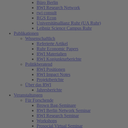
Büro Berlin
RWI Research Network
rwi consult
RGS Econ
Universitätsallianz Ruhr (UA Ruhr)
Leibniz Science Campus Ruhr
Publikationen
Wissenschaftlich
Referierte Artikel
Ruhr Economic Papers
RWI Materialien
RWI Konjunkturberichte
Politikberatend
RWI Positionen
RWI Impact Notes
Projektberichte
Über das RWI
Jahresberichte
Veranstaltungen
Für Forschende
Brown Bag-Seminare
RWI Berlin Network Seminar
RWI Research Seminar
Workshops
Prosocial Virtual Seminar