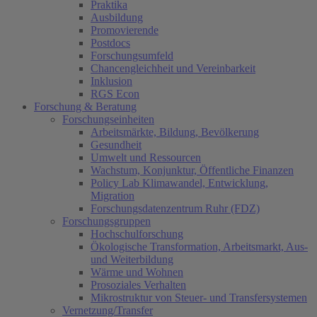
Praktika
Ausbildung
Promovierende
Postdocs
Forschungsumfeld
Chancengleichheit und Vereinbarkeit
Inklusion
RGS Econ
Forschung & Beratung
Forschungseinheiten
Arbeitsmärkte, Bildung, Bevölkerung
Gesundheit
Umwelt und Ressourcen
Wachstum, Konjunktur, Öffentliche Finanzen
Policy Lab Klimawandel, Entwicklung,
Migration
Forschungsdatenzentrum Ruhr (FDZ)
Forschungsgruppen
Hochschulforschung
Ökologische Transformation, Arbeitsmarkt, Aus-
und Weiterbildung
Wärme und Wohnen
Prosoziales Verhalten
Mikrostruktur von Steuer- und Transfersystemen
Vernetzung/Transfer