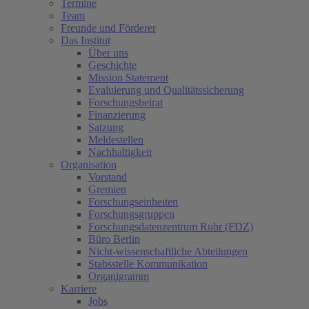
Termine
Team
Freunde und Förderer
Das Institut
Über uns
Geschichte
Mission Statement
Evaluierung und Qualitätssicherung
Forschungsbeirat
Finanzierung
Satzung
Meldestellen
Nachhaltigkeit
Organisation
Vorstand
Gremien
Forschungseinheiten
Forschungsgruppen
Forschungsdatenzentrum Ruhr (FDZ)
Büro Berlin
Nicht-wissenschaftliche Abteilungen
Stabsstelle Kommunikation
Organigramm
Karriere
Jobs