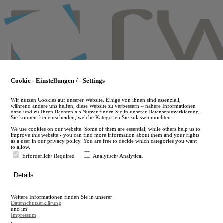
Skip
to
main
content
Cookie - Einstellungen / - Settings
Wir nutzen Cookies auf unserer Website. Einige von ihnen sind essenziell,
während andere uns helfen, diese Website zu verbessern – nähere Informationen
dazu und zu Ihren Rechten als Nutzer finden Sie in unserer Datenschutzerklärung.
Sie können frei entscheiden, welche Kategorien Sie zulassen möchten.
We use cookies on our website. Some of them are essential, while others help us to
improve this website - you can find more information about them and your rights
as a user in our privacy policy. You are free to decide which categories you want
to allow.
Erforderlich/ Required
Analytisch/ Analytical
de
Details
en
A
Weitere Informationen finden Sie in unserer
A
Datenschutzerklärung
und im
Impressum
.