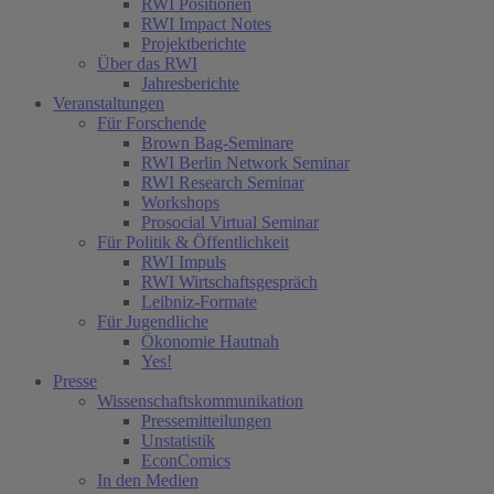
RWI Positionen
RWI Impact Notes
Projektberichte
Über das RWI
Jahresberichte
Veranstaltungen
Für Forschende
Brown Bag-Seminare
RWI Berlin Network Seminar
RWI Research Seminar
Workshops
Prosocial Virtual Seminar
Für Politik & Öffentlichkeit
RWI Impuls
RWI Wirtschaftsgespräch
Leibniz-Formate
Für Jugendliche
Ökonomie Hautnah
Yes!
Presse
Wissenschaftskommunikation
Pressemitteilungen
Unstatistik
EconComics
In den Medien