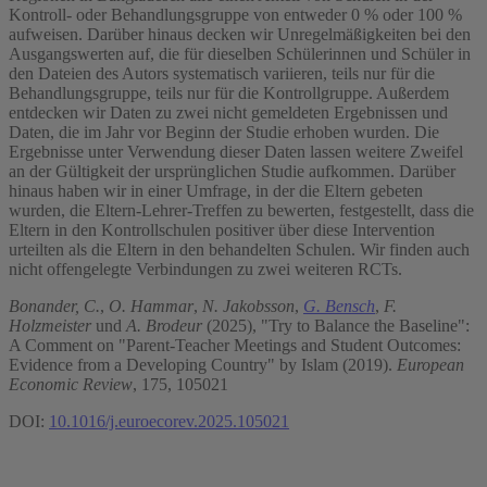
Kontroll- oder Behandlungsgruppe von entweder 0 % oder 100 %
aufweisen. Darüber hinaus decken wir Unregelmäßigkeiten bei den
Ausgangswerten auf, die für dieselben Schülerinnen und Schüler in
den Dateien des Autors systematisch variieren, teils nur für die
Behandlungsgruppe, teils nur für die Kontrollgruppe. Außerdem
entdecken wir Daten zu zwei nicht gemeldeten Ergebnissen und
Daten, die im Jahr vor Beginn der Studie erhoben wurden. Die
Ergebnisse unter Verwendung dieser Daten lassen weitere Zweifel
an der Gültigkeit der ursprünglichen Studie aufkommen. Darüber
hinaus haben wir in einer Umfrage, in der die Eltern gebeten
wurden, die Eltern-Lehrer-Treffen zu bewerten, festgestellt, dass die
Eltern in den Kontrollschulen positiver über diese Intervention
urteilten als die Eltern in den behandelten Schulen. Wir finden auch
nicht offengelegte Verbindungen zu zwei weiteren RCTs.
Bonander, C.
,
O. Hammar
,
N. Jakobsson
,
G. Bensch
,
F.
Holzmeister
und
A. Brodeur
(2025), "Try to Balance the Baseline":
A Comment on "Parent-Teacher Meetings and Student Outcomes:
Evidence from a Developing Country" by Islam (2019).
European
Economic Review
, 175, 105021
DOI:
10.1016/j.euroecorev.2025.105021