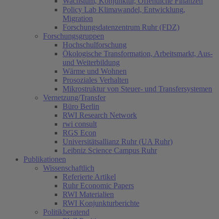
Wachstum, Konjunktur, Öffentliche Finanzen
Policy Lab Klimawandel, Entwicklung,
Migration
Forschungsdatenzentrum Ruhr (FDZ)
Forschungsgruppen
Hochschulforschung
Ökologische Transformation, Arbeitsmarkt, Aus-
und Weiterbildung
Wärme und Wohnen
Prosoziales Verhalten
Mikrostruktur von Steuer- und Transfersystemen
Vernetzung/Transfer
Büro Berlin
RWI Research Network
rwi consult
RGS Econ
Universitätsallianz Ruhr (UA Ruhr)
Leibniz Science Campus Ruhr
Publikationen
Wissenschaftlich
Referierte Artikel
Ruhr Economic Papers
RWI Materialien
RWI Konjunkturberichte
Politikberatend