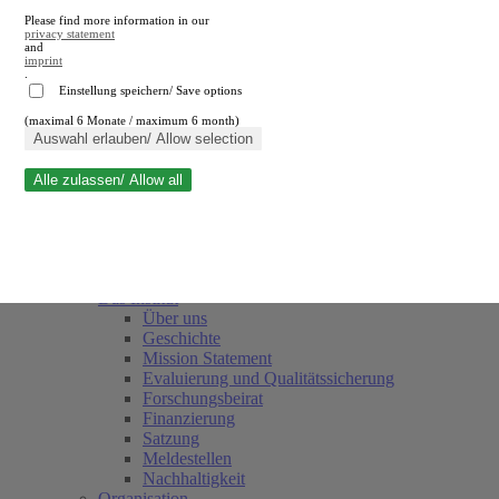
Please find more information in our
privacy statement
and
imprint
.
Einstellung speichern/ Save options
(maximal 6 Monate / maximum 6 month)
Suche schließen
Auswahl erlauben/ Allow selection
Alle zulassen/ Allow all
RWI
Termine
Team
Freunde und Förderer
Das Institut
Über uns
Geschichte
Mission Statement
Evaluierung und Qualitätssicherung
Forschungsbeirat
Finanzierung
Satzung
Meldestellen
Nachhaltigkeit
Organisation