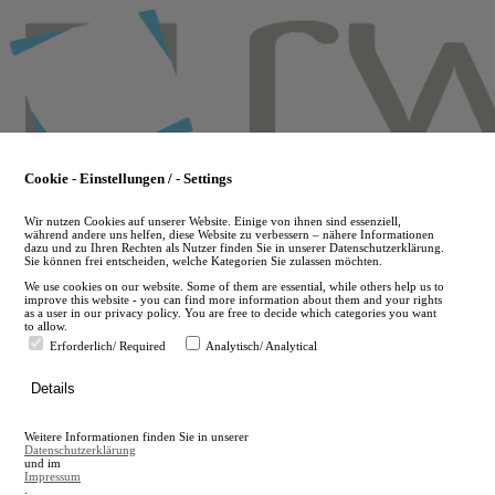
Skip
to
main
content
Cookie - Einstellungen / - Settings
Wir nutzen Cookies auf unserer Website. Einige von ihnen sind essenziell,
während andere uns helfen, diese Website zu verbessern – nähere Informationen
dazu und zu Ihren Rechten als Nutzer finden Sie in unserer Datenschutzerklärung.
Sie können frei entscheiden, welche Kategorien Sie zulassen möchten.
We use cookies on our website. Some of them are essential, while others help us to
improve this website - you can find more information about them and your rights
as a user in our privacy policy. You are free to decide which categories you want
to allow.
Erforderlich/ Required
Analytisch/ Analytical
de
Details
en
A
Weitere Informationen finden Sie in unserer
A
Datenschutzerklärung
und im
Impressum
.