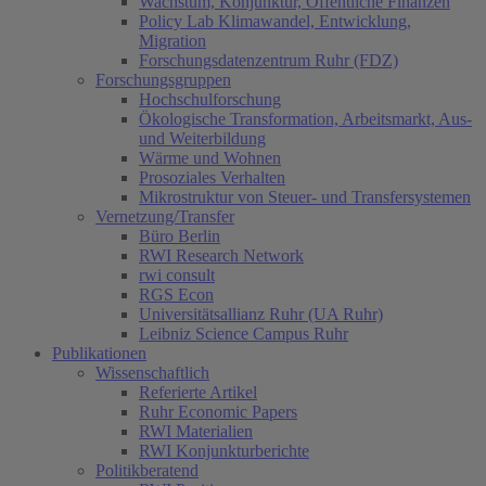
Wachstum, Konjunktur, Öffentliche Finanzen
Policy Lab Klimawandel, Entwicklung,
Migration
Forschungsdatenzentrum Ruhr (FDZ)
Forschungsgruppen
Hochschulforschung
Ökologische Transformation, Arbeitsmarkt, Aus-
und Weiterbildung
Wärme und Wohnen
Prosoziales Verhalten
Mikrostruktur von Steuer- und Transfersystemen
Vernetzung/Transfer
Büro Berlin
RWI Research Network
rwi consult
RGS Econ
Universitätsallianz Ruhr (UA Ruhr)
Leibniz Science Campus Ruhr
Publikationen
Wissenschaftlich
Referierte Artikel
Ruhr Economic Papers
RWI Materialien
RWI Konjunkturberichte
Politikberatend