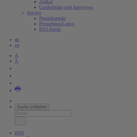
Artikel
Gastbeiträge und Interviews
Service
Pressekontakt
Pressefotos/Logos
RSS-Feeds
de
en
A
A
Suche schließen
RWI