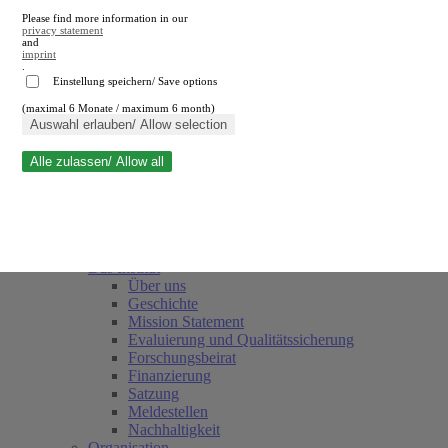
Please find more information in our
privacy statement
and
imprint
.
Einstellung speichern/ Save options
(maximal 6 Monate / maximum 6 month)
Suche schließen
Auswahl erlauben/ Allow selection
Alle zulassen/ Allow all
RWI
Termine
Team
Freunde und Förderer
Das Institut
Über uns
Geschichte
Mission Statement
Evaluierung und Qualitätssicherung
Forschungsbeirat
Finanzierung
Satzung
Meldestellen
Nachhaltigkeit
Organisation