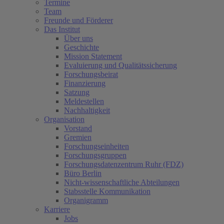
Termine
Team
Freunde und Förderer
Das Institut
Über uns
Geschichte
Mission Statement
Evaluierung und Qualitätssicherung
Forschungsbeirat
Finanzierung
Satzung
Meldestellen
Nachhaltigkeit
Organisation
Vorstand
Gremien
Forschungseinheiten
Forschungsgruppen
Forschungsdatenzentrum Ruhr (FDZ)
Büro Berlin
Nicht-wissenschaftliche Abteilungen
Stabsstelle Kommunikation
Organigramm
Karriere
Jobs