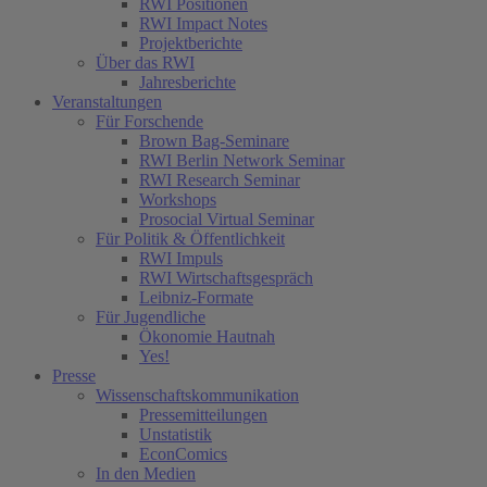
RWI Positionen
RWI Impact Notes
Projektberichte
Über das RWI
Jahresberichte
Veranstaltungen
Für Forschende
Brown Bag-Seminare
RWI Berlin Network Seminar
RWI Research Seminar
Workshops
Prosocial Virtual Seminar
Für Politik & Öffentlichkeit
RWI Impuls
RWI Wirtschaftsgespräch
Leibniz-Formate
Für Jugendliche
Ökonomie Hautnah
Yes!
Presse
Wissenschaftskommunikation
Pressemitteilungen
Unstatistik
EconComics
In den Medien