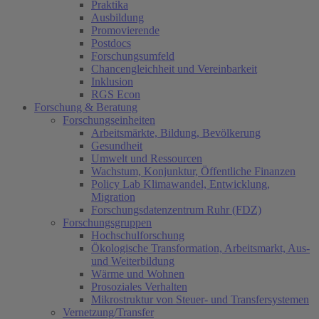
Praktika
Ausbildung
Promovierende
Postdocs
Forschungsumfeld
Chancengleichheit und Vereinbarkeit
Inklusion
RGS Econ
Forschung & Beratung
Forschungseinheiten
Arbeitsmärkte, Bildung, Bevölkerung
Gesundheit
Umwelt und Ressourcen
Wachstum, Konjunktur, Öffentliche Finanzen
Policy Lab Klimawandel, Entwicklung,
Migration
Forschungsdatenzentrum Ruhr (FDZ)
Forschungsgruppen
Hochschulforschung
Ökologische Transformation, Arbeitsmarkt, Aus-
und Weiterbildung
Wärme und Wohnen
Prosoziales Verhalten
Mikrostruktur von Steuer- und Transfersystemen
Vernetzung/Transfer