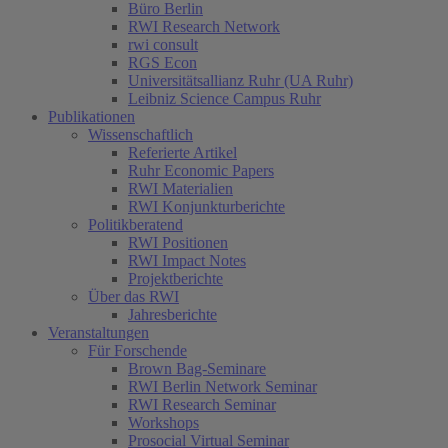
Büro Berlin
RWI Research Network
rwi consult
RGS Econ
Universitätsallianz Ruhr (UA Ruhr)
Leibniz Science Campus Ruhr
Publikationen
Wissenschaftlich
Referierte Artikel
Ruhr Economic Papers
RWI Materialien
RWI Konjunkturberichte
Politikberatend
RWI Positionen
RWI Impact Notes
Projektberichte
Über das RWI
Jahresberichte
Veranstaltungen
Für Forschende
Brown Bag-Seminare
RWI Berlin Network Seminar
RWI Research Seminar
Workshops
Prosocial Virtual Seminar