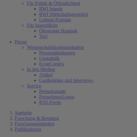
Für Politik & Öffentlichkeit
RWI Impuls
RWI Wirtschaftsgespräch
Leibniz-Formate
Für Jugendliche
Ökonomie Hautnah
Yes!
Presse
Wissenschaftskommunikation
Pressemitteilungen
Unstatistik
EconComics
In den Medien
Artikel
Gastbeiträge und Interviews
Service
Pressekontakt
Pressefotos/Logos
RSS-Feeds
Startseite
Forschung & Beratung
Forschungseinheiten
Publikationen