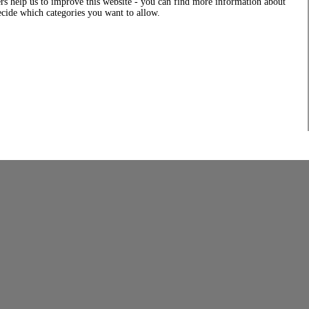
rs help us to improve this website - you can find more information about
decide which categories you want to allow.