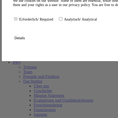
A
We use cookies on our website. Some of them are essential, while othe
them and your rights as a user in our privacy policy. You are free to 
Erforderlich/ Required
Analytisch/ Analytical
Details
Suche schließen
RWI
Termine
Team
Freunde und Förderer
Das Institut
Über uns
Geschichte
Mission Statement
Evaluierung und Qualitätssicherung
Forschungsbeirat
Finanzierung
Satzung