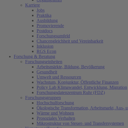
Karriere
Jobs
Praktika
Ausbildung
Promovierende
Postdocs
Forschungsumfeld
Chancengleichheit und Vereinbarkeit
Inklusion
RGS Econ
Forschung & Beratung
Forschungseinheiten
Arbeitsmärkte, Bildung, Bevölkerung
Gesundheit
Umwelt und Ressourcen
Wachstum, Konjunktur, Öffentliche Finanzen
Policy Lab Klimawandel, Entwicklung, Migration
Forschungsdatenzentrum Ruhr (FDZ)
Forschungsgruppen
Hochschulforschung
Ökologische Transformation, Arbeitsmarkt, Aus- 
Wärme und Wohnen
Prosoziales Verhalten
Mikrostruktur von Steuer- und Transfersystemen