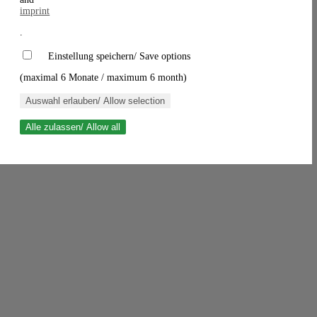
imprint
.
Einstellung speichern/ Save options
(maximal 6 Monate / maximum 6 month)
Auswahl erlauben/ Allow selection
Alle zulassen/ Allow all