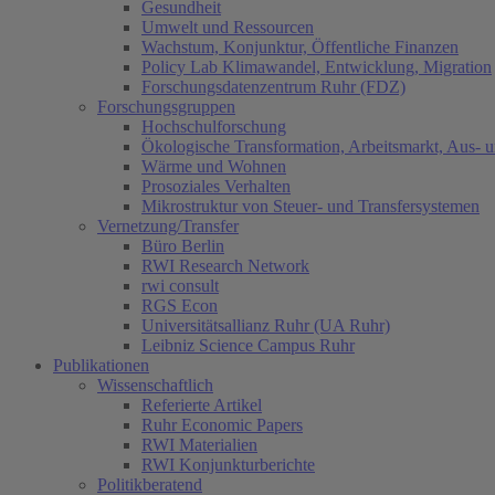
Gesundheit
Umwelt und Ressourcen
Wachstum, Konjunktur, Öffentliche Finanzen
Policy Lab Klimawandel, Entwicklung, Migration
Forschungsdatenzentrum Ruhr (FDZ)
Forschungsgruppen
Hochschulforschung
Ökologische Transformation, Arbeitsmarkt, Aus- 
Wärme und Wohnen
Prosoziales Verhalten
Mikrostruktur von Steuer- und Transfersystemen
Vernetzung/Transfer
Büro Berlin
RWI Research Network
rwi consult
RGS Econ
Universitätsallianz Ruhr (UA Ruhr)
Leibniz Science Campus Ruhr
Publikationen
Wissenschaftlich
Referierte Artikel
Ruhr Economic Papers
RWI Materialien
RWI Konjunkturberichte
Politikberatend