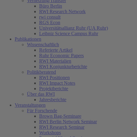
Vernetzung/Transfer
Büro Berlin
RWI Research Network
rwi consult
RGS Econ
Universitätsallianz Ruhr (UA Ruhr)
Leibniz Science Campus Ruhr
Publikationen
Wissenschaftlich
Referierte Artikel
Ruhr Economic Papers
RWI Materialien
RWI Konjunkturberichte
Politikberatend
RWI Positionen
RWI Impact Notes
Projektberichte
Über das RWI
Jahresberichte
Veranstaltungen
Für Forschende
Brown Bag-Seminare
RWI Berlin Network Seminar
RWI Research Seminar
Workshops