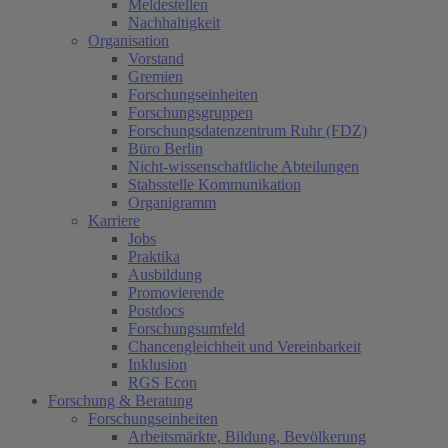
Meldestellen
Nachhaltigkeit
Organisation
Vorstand
Gremien
Forschungseinheiten
Forschungsgruppen
Forschungsdatenzentrum Ruhr (FDZ)
Büro Berlin
Nicht-wissenschaftliche Abteilungen
Stabsstelle Kommunikation
Organigramm
Karriere
Jobs
Praktika
Ausbildung
Promovierende
Postdocs
Forschungsumfeld
Chancengleichheit und Vereinbarkeit
Inklusion
RGS Econ
Forschung & Beratung
Forschungseinheiten
Arbeitsmärkte, Bildung, Bevölkerung