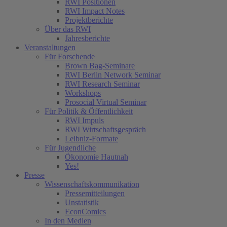
RWI Positionen
RWI Impact Notes
Projektberichte
Über das RWI
Jahresberichte
Veranstaltungen
Für Forschende
Brown Bag-Seminare
RWI Berlin Network Seminar
RWI Research Seminar
Workshops
Prosocial Virtual Seminar
Für Politik & Öffentlichkeit
RWI Impuls
RWI Wirtschaftsgespräch
Leibniz-Formate
Für Jugendliche
Ökonomie Hautnah
Yes!
Presse
Wissenschaftskommunikation
Pressemitteilungen
Unstatistik
EconComics
In den Medien