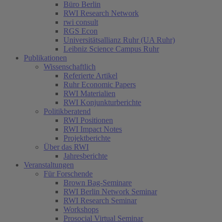
Büro Berlin
RWI Research Network
rwi consult
RGS Econ
Universitätsallianz Ruhr (UA Ruhr)
Leibniz Science Campus Ruhr
Publikationen
Wissenschaftlich
Referierte Artikel
Ruhr Economic Papers
RWI Materialien
RWI Konjunkturberichte
Politikberatend
RWI Positionen
RWI Impact Notes
Projektberichte
Über das RWI
Jahresberichte
Veranstaltungen
Für Forschende
Brown Bag-Seminare
RWI Berlin Network Seminar
RWI Research Seminar
Workshops
Prosocial Virtual Seminar