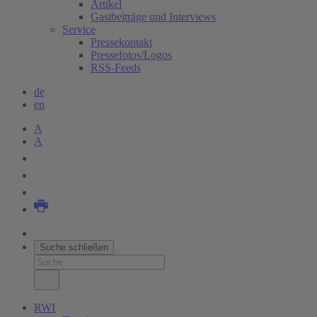
Artikel
Gastbeiträge und Interviews
Service
Pressekontakt
Pressefotos/Logos
RSS-Feeds
de
en
A
A
Suche schließen
RWI