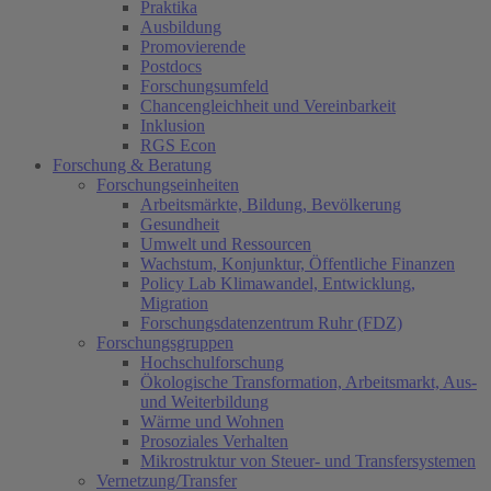
Praktika
Ausbildung
Promovierende
Postdocs
Forschungsumfeld
Chancengleichheit und Vereinbarkeit
Inklusion
RGS Econ
Forschung & Beratung
Forschungseinheiten
Arbeitsmärkte, Bildung, Bevölkerung
Gesundheit
Umwelt und Ressourcen
Wachstum, Konjunktur, Öffentliche Finanzen
Policy Lab Klimawandel, Entwicklung,
Migration
Forschungsdatenzentrum Ruhr (FDZ)
Forschungsgruppen
Hochschulforschung
Ökologische Transformation, Arbeitsmarkt, Aus-
und Weiterbildung
Wärme und Wohnen
Prosoziales Verhalten
Mikrostruktur von Steuer- und Transfersystemen
Vernetzung/Transfer