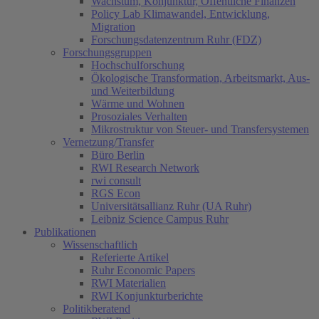
Wachstum, Konjunktur, Öffentliche Finanzen
Policy Lab Klimawandel, Entwicklung,
Migration
Forschungsdatenzentrum Ruhr (FDZ)
Forschungsgruppen
Hochschulforschung
Ökologische Transformation, Arbeitsmarkt, Aus-
und Weiterbildung
Wärme und Wohnen
Prosoziales Verhalten
Mikrostruktur von Steuer- und Transfersystemen
Vernetzung/Transfer
Büro Berlin
RWI Research Network
rwi consult
RGS Econ
Universitätsallianz Ruhr (UA Ruhr)
Leibniz Science Campus Ruhr
Publikationen
Wissenschaftlich
Referierte Artikel
Ruhr Economic Papers
RWI Materialien
RWI Konjunkturberichte
Politikberatend