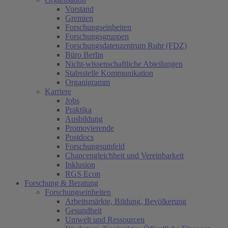
Vorstand
Gremien
Forschungseinheiten
Forschungsgruppen
Forschungsdatenzentrum Ruhr (FDZ)
Büro Berlin
Nicht-wissenschaftliche Abteilungen
Stabsstelle Kommunikation
Organigramm
Karriere
Jobs
Praktika
Ausbildung
Promovierende
Postdocs
Forschungsumfeld
Chancengleichheit und Vereinbarkeit
Inklusion
RGS Econ
Forschung & Beratung
Forschungseinheiten
Arbeitsmärkte, Bildung, Bevölkerung
Gesundheit
Umwelt und Ressourcen