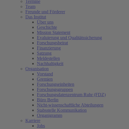
Termine
Team
Freunde und Förderer
Das Institut
Über uns
Geschichte
Mission Statement
Evaluierung und Qualitätssicherung
Forschungsbeirat
Finanzierung
Satzung
Meldestellen
Nachhaltigkeit
Organisation
Vorstand
Gremien
Forschungseinheiten
Forschungsgruppen
Forschungsdatenzentrum Ruhr (FDZ)
Büro Berlin
Nicht-wissenschaftliche Abteilungen
Stabsstelle Kommunikation
Organigramm
Karriere
Jobs