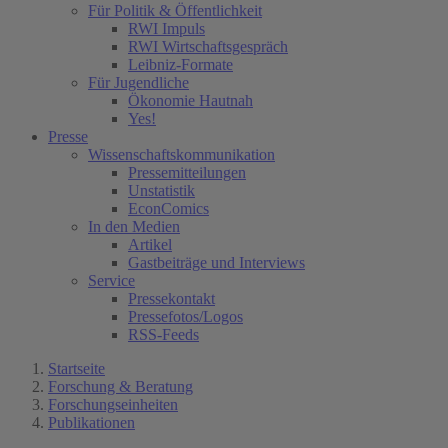
Für Politik & Öffentlichkeit
RWI Impuls
RWI Wirtschaftsgespräch
Leibniz-Formate
Für Jugendliche
Ökonomie Hautnah
Yes!
Presse
Wissenschaftskommunikation
Pressemitteilungen
Unstatistik
EconComics
In den Medien
Artikel
Gastbeiträge und Interviews
Service
Pressekontakt
Pressefotos/Logos
RSS-Feeds
Startseite
Forschung & Beratung
Forschungseinheiten
Publikationen