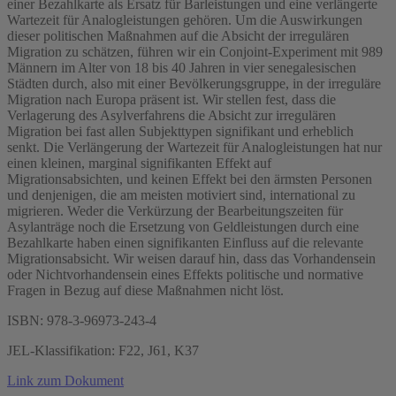
einer Bezahlkarte als Ersatz für Barleistungen und eine verlängerte
Wartezeit für Analogleistungen gehören. Um die Auswirkungen
dieser politischen Maßnahmen auf die Absicht der irregulären
Migration zu schätzen, führen wir ein Conjoint-Experiment mit 989
Männern im Alter von 18 bis 40 Jahren in vier senegalesischen
Städten durch, also mit einer Bevölkerungsgruppe, in der irreguläre
Migration nach Europa präsent ist. Wir stellen fest, dass die
Verlagerung des Asylverfahrens die Absicht zur irregulären
Migration bei fast allen Subjekttypen signifikant und erheblich
senkt. Die Verlängerung der Wartezeit für Analogleistungen hat nur
einen kleinen, marginal signifikanten Effekt auf
Migrationsabsichten, und keinen Effekt bei den ärmsten Personen
und denjenigen, die am meisten motiviert sind, international zu
migrieren. Weder die Verkürzung der Bearbeitungszeiten für
Asylanträge noch die Ersetzung von Geldleistungen durch eine
Bezahlkarte haben einen signifikanten Einfluss auf die relevante
Migrationsabsicht. Wir weisen darauf hin, dass das Vorhandensein
oder Nichtvorhandensein eines Effekts politische und normative
Fragen in Bezug auf diese Maßnahmen nicht löst.
ISBN: 978-3-96973-243-4
JEL-Klassifikation: F22, J61, K37
Link zum Dokument