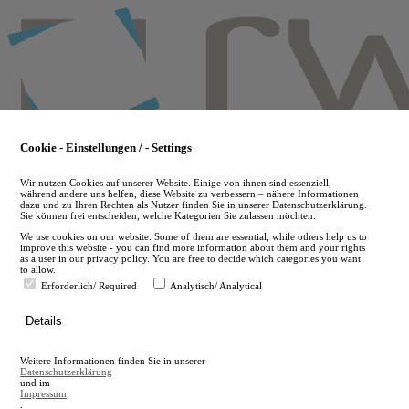
Skip
to
main
content
Cookie - Einstellungen / - Settings
Wir nutzen Cookies auf unserer Website. Einige von ihnen sind essenziell,
während andere uns helfen, diese Website zu verbessern – nähere Informationen
dazu und zu Ihren Rechten als Nutzer finden Sie in unserer Datenschutzerklärung.
Sie können frei entscheiden, welche Kategorien Sie zulassen möchten.
We use cookies on our website. Some of them are essential, while others help us to
improve this website - you can find more information about them and your rights
as a user in our privacy policy. You are free to decide which categories you want
to allow.
Erforderlich/ Required
Analytisch/ Analytical
de
Details
en
A
Weitere Informationen finden Sie in unserer
A
Datenschutzerklärung
und im
Impressum
.