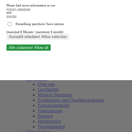
Please find more information in our
privacy statement
and
imprint
.
Einstellung speichern/ Save options
(maximal 6 Monate / maximum 6 month)
Suche schließen
Auswahl erlauben/ Allow selection
Alle zulassen/ Allow all
RWI
Termine
Team
Freunde und Förderer
Das Institut
Über uns
Geschichte
Mission Statement
Evaluierung und Qualitätssicherung
Forschungsbeirat
Finanzierung
Satzung
Meldestellen
Nachhaltigkeit
Organisation