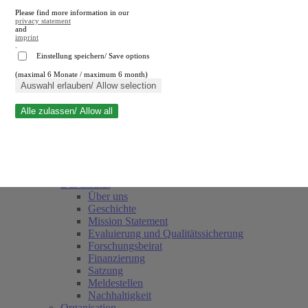
Please find more information in our
privacy statement
and
imprint
.
Einstellung speichern/ Save options
(maximal 6 Monate / maximum 6 month)
Suche schließen
Auswahl erlauben/ Allow selection
Alle zulassen/ Allow all
RWI
Termine
Team
Freunde und Förderer
Das Institut
Über uns
Geschichte
Mission Statement
Evaluierung und Qualitätssicherung
Forschungsbeirat
Finanzierung
Satzung
Meldestellen
Nachhaltigkeit
Organisation