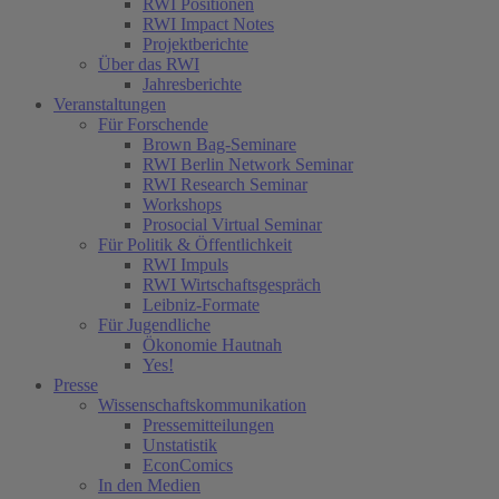
RWI Positionen
RWI Impact Notes
Projektberichte
Über das RWI
Jahresberichte
Veranstaltungen
Für Forschende
Brown Bag-Seminare
RWI Berlin Network Seminar
RWI Research Seminar
Workshops
Prosocial Virtual Seminar
Für Politik & Öffentlichkeit
RWI Impuls
RWI Wirtschaftsgespräch
Leibniz-Formate
Für Jugendliche
Ökonomie Hautnah
Yes!
Presse
Wissenschaftskommunikation
Pressemitteilungen
Unstatistik
EconComics
In den Medien