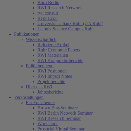
Büro Berlin
RWI Research Network
rwi consult
RGS Econ
Universitätsallianz Ruhr (UA Ruhr)
Leibniz Science Campus Ruhr
Publikationen
Wissenschaftlich
Referierte Artikel
Ruhr Economic Papers
RWI Materialien
RWI Konjunkturberichte
Politikberatend
RWI Positionen
RWI Impact Notes
Projektberichte
Über das RWI
Jahresberichte
Veranstaltungen
Für Forschende
Brown Bag-Seminare
RWI Berlin Network Seminar
RWI Research Seminar
Workshops
Prosocial Virtual Seminar