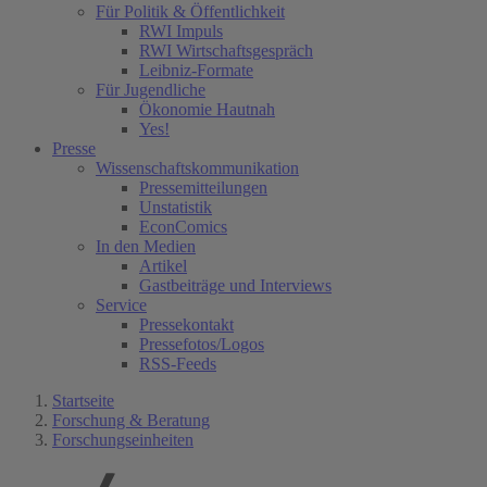
Für Politik & Öffentlichkeit
RWI Impuls
RWI Wirtschaftsgespräch
Leibniz-Formate
Für Jugendliche
Ökonomie Hautnah
Yes!
Presse
Wissenschaftskommunikation
Pressemitteilungen
Unstatistik
EconComics
In den Medien
Artikel
Gastbeiträge und Interviews
Service
Pressekontakt
Pressefotos/Logos
RSS-Feeds
Startseite
Forschung & Beratung
Forschungseinheiten