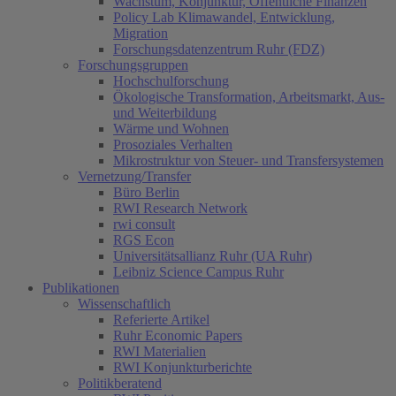
Wachstum, Konjunktur, Öffentliche Finanzen
Policy Lab Klimawandel, Entwicklung,
Migration
Forschungsdatenzentrum Ruhr (FDZ)
Forschungsgruppen
Hochschulforschung
Ökologische Transformation, Arbeitsmarkt, Aus-
und Weiterbildung
Wärme und Wohnen
Prosoziales Verhalten
Mikrostruktur von Steuer- und Transfersystemen
Vernetzung/Transfer
Büro Berlin
RWI Research Network
rwi consult
RGS Econ
Universitätsallianz Ruhr (UA Ruhr)
Leibniz Science Campus Ruhr
Publikationen
Wissenschaftlich
Referierte Artikel
Ruhr Economic Papers
RWI Materialien
RWI Konjunkturberichte
Politikberatend