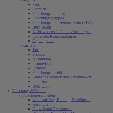
Vorstand
Gremien
Forschungseinheiten
Forschungsgruppen
Forschungsdatenzentrum Ruhr (FDZ)
Büro Berlin
Nicht-wissenschaftliche Abteilungen
Stabsstelle Kommunikation
Organigramm
Karriere
Jobs
Praktika
Ausbildung
Promovierende
Postdocs
Forschungsumfeld
Chancengleichheit und Vereinbarkeit
Inklusion
RGS Econ
Forschung & Beratung
Forschungseinheiten
Arbeitsmärkte, Bildung, Bevölkerung
Gesundheit
Umwelt und Ressourcen