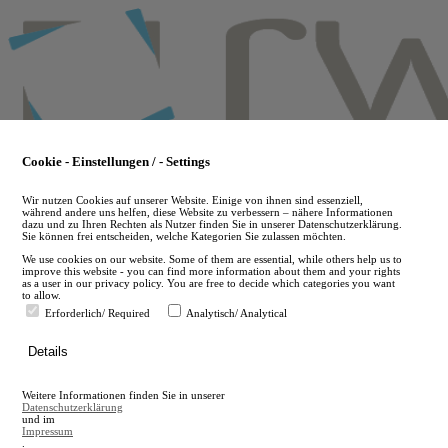
Skip
to
main
content
Cookie - Einstellungen / - Settings
Wir nutzen Cookies auf unserer Website. Einige von ihnen sind essenziell,
während andere uns helfen, diese Website zu verbessern – nähere Informationen
dazu und zu Ihren Rechten als Nutzer finden Sie in unserer Datenschutzerklärung.
Sie können frei entscheiden, welche Kategorien Sie zulassen möchten.
We use cookies on our website. Some of them are essential, while others help us to
improve this website - you can find more information about them and your rights
as a user in our privacy policy. You are free to decide which categories you want
to allow.
Erforderlich/ Required
Analytisch/ Analytical
de
Details
en
A
Weitere Informationen finden Sie in unserer
A
Datenschutzerklärung
und im
Impressum
.