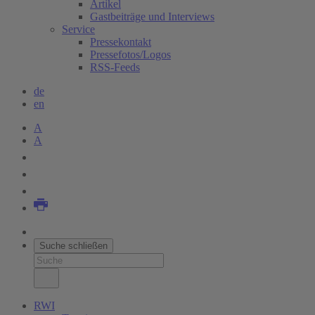
Artikel
Gastbeiträge und Interviews
Service
Pressekontakt
Pressefotos/Logos
RSS-Feeds
de
en
A
A
Suche schließen
RWI