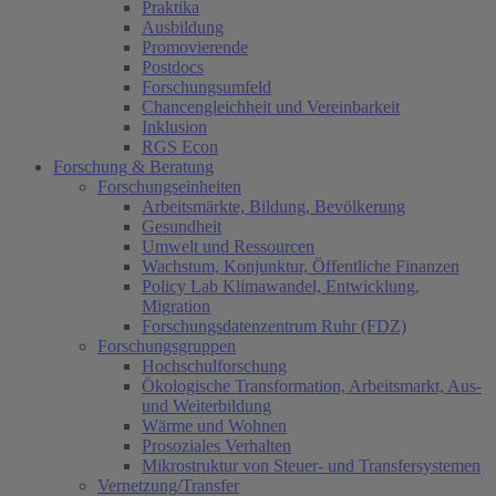
Praktika
Ausbildung
Promovierende
Postdocs
Forschungsumfeld
Chancengleichheit und Vereinbarkeit
Inklusion
RGS Econ
Forschung & Beratung
Forschungseinheiten
Arbeitsmärkte, Bildung, Bevölkerung
Gesundheit
Umwelt und Ressourcen
Wachstum, Konjunktur, Öffentliche Finanzen
Policy Lab Klimawandel, Entwicklung,
Migration
Forschungsdatenzentrum Ruhr (FDZ)
Forschungsgruppen
Hochschulforschung
Ökologische Transformation, Arbeitsmarkt, Aus-
und Weiterbildung
Wärme und Wohnen
Prosoziales Verhalten
Mikrostruktur von Steuer- und Transfersystemen
Vernetzung/Transfer