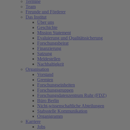
Termine
Team
Freunde und Förderer
Das Institut
Über uns
Geschichte
Mission Statement
Evaluierung und Qualitätssicherung
Forschungsbeirat
Finanzierung
Satzung
Meldestellen
Nachhaltigkeit
Organisation
Vorstand
Gremien
Forschungseinheiten
Forschungsgruppen
Forschungsdatenzentrum Ruhr (FDZ)
Büro Berlin
Nicht-wissenschaftliche Abteilungen
Stabsstelle Kommunikation
Organigramm
Karriere
Jobs