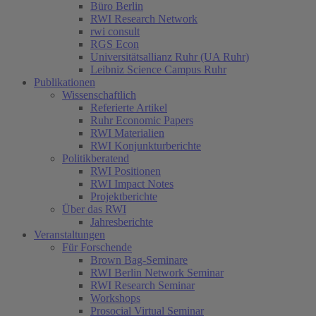
Büro Berlin
RWI Research Network
rwi consult
RGS Econ
Universitätsallianz Ruhr (UA Ruhr)
Leibniz Science Campus Ruhr
Publikationen
Wissenschaftlich
Referierte Artikel
Ruhr Economic Papers
RWI Materialien
RWI Konjunkturberichte
Politikberatend
RWI Positionen
RWI Impact Notes
Projektberichte
Über das RWI
Jahresberichte
Veranstaltungen
Für Forschende
Brown Bag-Seminare
RWI Berlin Network Seminar
RWI Research Seminar
Workshops
Prosocial Virtual Seminar