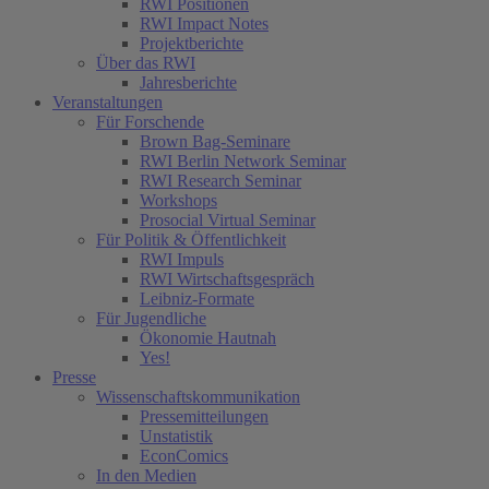
RWI Positionen
RWI Impact Notes
Projektberichte
Über das RWI
Jahresberichte
Veranstaltungen
Für Forschende
Brown Bag-Seminare
RWI Berlin Network Seminar
RWI Research Seminar
Workshops
Prosocial Virtual Seminar
Für Politik & Öffentlichkeit
RWI Impuls
RWI Wirtschaftsgespräch
Leibniz-Formate
Für Jugendliche
Ökonomie Hautnah
Yes!
Presse
Wissenschaftskommunikation
Pressemitteilungen
Unstatistik
EconComics
In den Medien