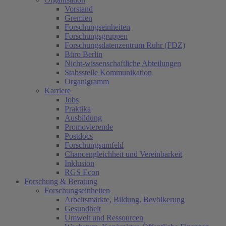
Vorstand
Gremien
Forschungseinheiten
Forschungsgruppen
Forschungsdatenzentrum Ruhr (FDZ)
Büro Berlin
Nicht-wissenschaftliche Abteilungen
Stabsstelle Kommunikation
Organigramm
Karriere
Jobs
Praktika
Ausbildung
Promovierende
Postdocs
Forschungsumfeld
Chancengleichheit und Vereinbarkeit
Inklusion
RGS Econ
Forschung & Beratung
Forschungseinheiten
Arbeitsmärkte, Bildung, Bevölkerung
Gesundheit
Umwelt und Ressourcen