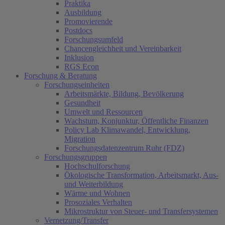
Praktika
Ausbildung
Promovierende
Postdocs
Forschungsumfeld
Chancengleichheit und Vereinbarkeit
Inklusion
RGS Econ
Forschung & Beratung
Forschungseinheiten
Arbeitsmärkte, Bildung, Bevölkerung
Gesundheit
Umwelt und Ressourcen
Wachstum, Konjunktur, Öffentliche Finanzen
Policy Lab Klimawandel, Entwicklung,
Migration
Forschungsdatenzentrum Ruhr (FDZ)
Forschungsgruppen
Hochschulforschung
Ökologische Transformation, Arbeitsmarkt, Aus-
und Weiterbildung
Wärme und Wohnen
Prosoziales Verhalten
Mikrostruktur von Steuer- und Transfersystemen
Vernetzung/Transfer