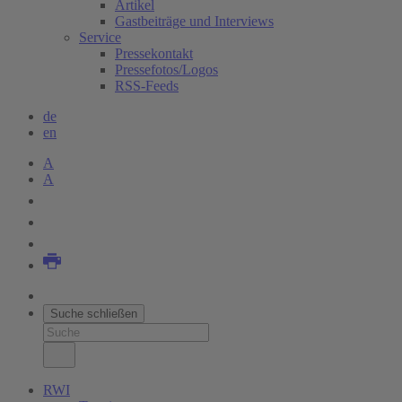
Artikel
Gastbeiträge und Interviews
Service
Pressekontakt
Pressefotos/Logos
RSS-Feeds
de
en
A
A
Suche schließen
RWI