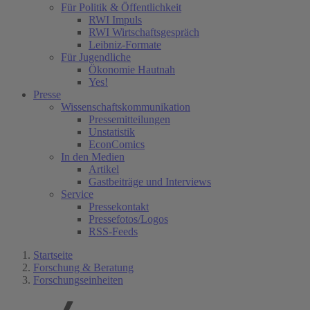
Für Politik & Öffentlichkeit
RWI Impuls
RWI Wirtschaftsgespräch
Leibniz-Formate
Für Jugendliche
Ökonomie Hautnah
Yes!
Presse
Wissenschaftskommunikation
Pressemitteilungen
Unstatistik
EconComics
In den Medien
Artikel
Gastbeiträge und Interviews
Service
Pressekontakt
Pressefotos/Logos
RSS-Feeds
Startseite
Forschung & Beratung
Forschungseinheiten