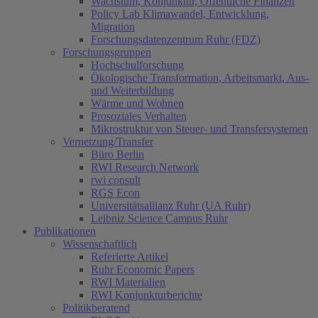
Wachstum, Konjunktur, Öffentliche Finanzen
Policy Lab Klimawandel, Entwicklung,
Migration
Forschungsdatenzentrum Ruhr (FDZ)
Forschungsgruppen
Hochschulforschung
Ökologische Transformation, Arbeitsmarkt, Aus-
und Weiterbildung
Wärme und Wohnen
Prosoziales Verhalten
Mikrostruktur von Steuer- und Transfersystemen
Vernetzung/Transfer
Büro Berlin
RWI Research Network
rwi consult
RGS Econ
Universitätsallianz Ruhr (UA Ruhr)
Leibniz Science Campus Ruhr
Publikationen
Wissenschaftlich
Referierte Artikel
Ruhr Economic Papers
RWI Materialien
RWI Konjunkturberichte
Politikberatend