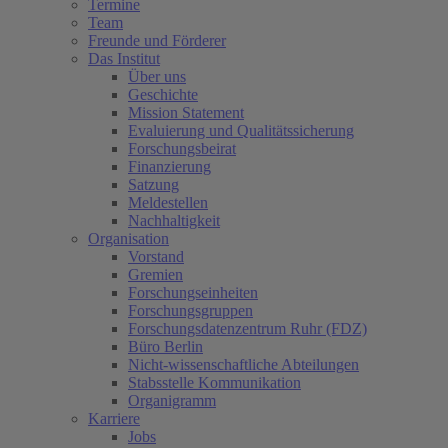
Termine
Team
Freunde und Förderer
Das Institut
Über uns
Geschichte
Mission Statement
Evaluierung und Qualitätssicherung
Forschungsbeirat
Finanzierung
Satzung
Meldestellen
Nachhaltigkeit
Organisation
Vorstand
Gremien
Forschungseinheiten
Forschungsgruppen
Forschungsdatenzentrum Ruhr (FDZ)
Büro Berlin
Nicht-wissenschaftliche Abteilungen
Stabsstelle Kommunikation
Organigramm
Karriere
Jobs