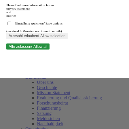
Please find more information in our
privacy statement
and
imprint
.
Einstellung speichern/ Save options
(maximal 6 Monate / maximum 6 month)
Suche schließen
Auswahl erlauben/ Allow selection
Alle zulassen/ Allow all
RWI
Termine
Team
Freunde und Förderer
Das Institut
Über uns
Geschichte
Mission Statement
Evaluierung und Qualitätssicherung
Forschungsbeirat
Finanzierung
Satzung
Meldestellen
Nachhaltigkeit
Organisation