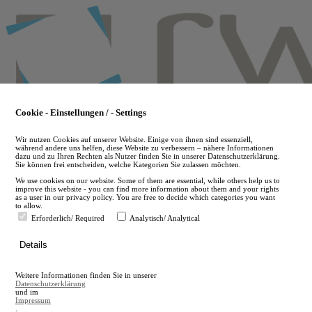
Skip
to
main
content
Cookie - Einstellungen / - Settings
Wir nutzen Cookies auf unserer Website. Einige von ihnen sind essenziell,
während andere uns helfen, diese Website zu verbessern – nähere Informationen
dazu und zu Ihren Rechten als Nutzer finden Sie in unserer Datenschutzerklärung.
Sie können frei entscheiden, welche Kategorien Sie zulassen möchten.
We use cookies on our website. Some of them are essential, while others help us to
improve this website - you can find more information about them and your rights
as a user in our privacy policy. You are free to decide which categories you want
to allow.
Erforderlich/ Required
Analytisch/ Analytical
de
Details
en
A
Weitere Informationen finden Sie in unserer
A
Datenschutzerklärung
und im
Impressum
.