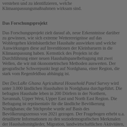
verstehen und zu identifizieren, welche
Klimaanpassungsmaßnahmen wirksam sind.
Das Forschungsprojekt
Das Forschungsprojekt zielt darauf ab, neue Erkenntnisse darüber
zu gewinnen, wie sich extreme Wetterereignisse auf das
Wohlergehen kleinbäuerlicher Haushalte auswirken und welche
Auswirkungen diese auf Investitionen der Kleinbaruern in die
Klimaanpassung haben. Kernstück des Projekts ist die
Durchführung einer neuen Haushaltspanelbefragung mit zwei
Wellen, die wir mit ökonometrischen Methoden auswerten. Der
geografische Schwerpunkt liegt auf Nordghana, einer Region, die
stark vom Regenfeldbau abhängig ist.
Der
DecLaRe Ghana Agricultural Household Panel Survey
wird
unter 3.000 ländlichen Haushalten in Nordghana durchgeführt. Die
befragten Haushalte leben in 200 Dörfern in der Northern,
Savannah, Upper West, Upper East und North East Region. Die
Befragung ist repräsentativ für die ländliche Bevölkerung
Nordghanas; die Stichprobe wurde auf Basis des
Bevölkerungszensus von 2021 gezogen. Der Fragebogen erhebt u.a.
detaillierte Informationen zu den soziodemografischen Merkmalen
der Haushaltsmitglieder, Migration, landwirtschaftlichen Aktivitäten,