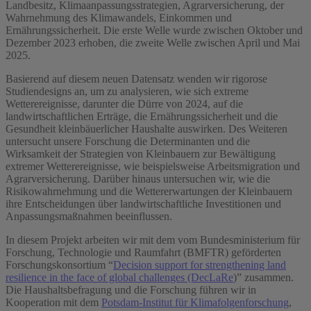
Landbesitz, Klimaanpassungsstrategien, Agrarversicherung, der
Wahrnehmung des Klimawandels, Einkommen und
Ernährungssicherheit. Die erste Welle wurde zwischen Oktober und
Dezember 2023 erhoben, die zweite Welle zwischen April und Mai
2025.
Basierend auf diesem neuen Datensatz wenden wir rigorose
Studiendesigns an, um zu analysieren, wie sich extreme
Wetterereignisse, darunter die Dürre von 2024, auf die
landwirtschaftlichen Erträge, die Ernährungssicherheit und die
Gesundheit kleinbäuerlicher Haushalte auswirken. Des Weiteren
untersucht unsere Forschung die Determinanten und die
Wirksamkeit der Strategien von Kleinbauern zur Bewältigung
extremer Wetterereignisse, wie beispielsweise Arbeitsmigration und
Agrarversicherung. Darüber hinaus untersuchen wir, wie die
Risikowahrnehmung und die Wettererwartungen der Kleinbauern
ihre Entscheidungen über landwirtschaftliche Investitionen und
Anpassungsmaßnahmen beeinflussen.
In diesem Projekt arbeiten wir mit dem vom Bundesministerium für
Forschung, Technologie und Raumfahrt (BMFTR) geförderten
Forschungskonsortium “
Decision support for strengthening land
resilience in the face of global challenges (DecLaRe
)
” zusammen.
Die Haushaltsbefragung und die Forschung führen wir in
Kooperation mit dem
Potsdam-Institut für Klimafolgenforschung
,