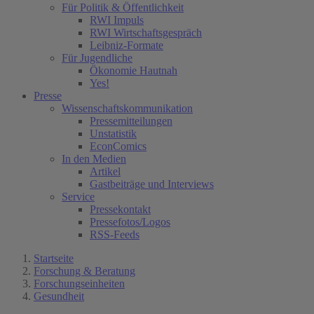
Für Politik & Öffentlichkeit
RWI Impuls
RWI Wirtschaftsgespräch
Leibniz-Formate
Für Jugendliche
Ökonomie Hautnah
Yes!
Presse
Wissenschaftskommunikation
Pressemitteilungen
Unstatistik
EconComics
In den Medien
Artikel
Gastbeiträge und Interviews
Service
Pressekontakt
Pressefotos/Logos
RSS-Feeds
Startseite
Forschung & Beratung
Forschungseinheiten
Gesundheit