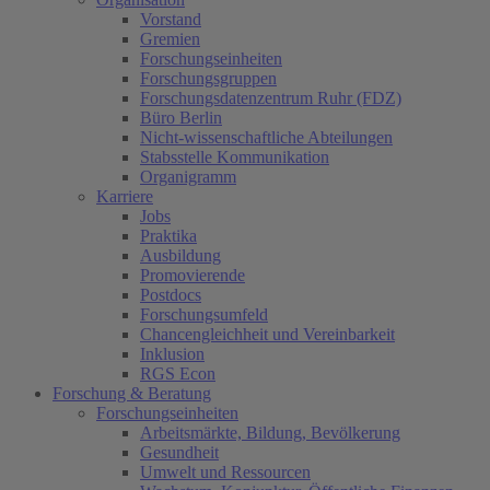
Vorstand
Gremien
Forschungseinheiten
Forschungsgruppen
Forschungsdatenzentrum Ruhr (FDZ)
Büro Berlin
Nicht-wissenschaftliche Abteilungen
Stabsstelle Kommunikation
Organigramm
Karriere
Jobs
Praktika
Ausbildung
Promovierende
Postdocs
Forschungsumfeld
Chancengleichheit und Vereinbarkeit
Inklusion
RGS Econ
Forschung & Beratung
Forschungseinheiten
Arbeitsmärkte, Bildung, Bevölkerung
Gesundheit
Umwelt und Ressourcen