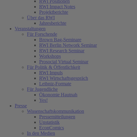
RWI Positionen
RWI Impact Notes
Projektberichte
Über das RWI
Jahresberichte
Veranstaltungen
Für Forschende
Brown Bag-Seminare
RWI Berlin Network Seminar
RWI Research Seminar
Workshops
Prosocial Virtual Seminar
Für Politik & Öffentlichkeit
RWI Impuls
RWI Wirtschaftsgespräch
Leibniz-Formate
Für Jugendliche
Ökonomie Hautnah
Yes!
Presse
Wissenschaftskommunikation
Pressemitteilungen
Unstatistik
EconComics
In den Medien