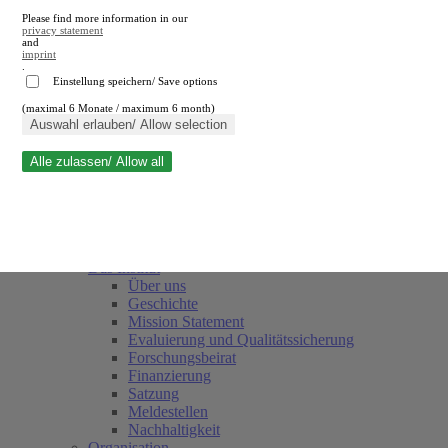
Please find more information in our
privacy statement
and
imprint
.
Einstellung speichern/ Save options
(maximal 6 Monate / maximum 6 month)
Suche schließen
Auswahl erlauben/ Allow selection
Alle zulassen/ Allow all
RWI
Termine
Team
Freunde und Förderer
Das Institut
Über uns
Geschichte
Mission Statement
Evaluierung und Qualitätssicherung
Forschungsbeirat
Finanzierung
Satzung
Meldestellen
Nachhaltigkeit
Organisation