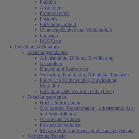
Praktika
Ausbildung
Promovierende
Postdocs
Forschungsumfeld
Chancengleichheit und Vereinbarkeit
Inklusion
RGS Econ
Forschung & Beratung
Forschungseinheiten
Arbeitsmärkte, Bildung, Bevölkerung
Gesundheit
Umwelt und Ressourcen
Wachstum, Konjunktur, Öffentliche Finanzen
Policy Lab Klimawandel, Entwicklung,
Migration
Forschungsdatenzentrum Ruhr (FDZ)
Forschungsgruppen
Hochschulforschung
Ökologische Transformation, Arbeitsmarkt, Aus-
und Weiterbildung
Wärme und Wohnen
Prosoziales Verhalten
Mikrostruktur von Steuer- und Transfersystemen
Vernetzung/Transfer