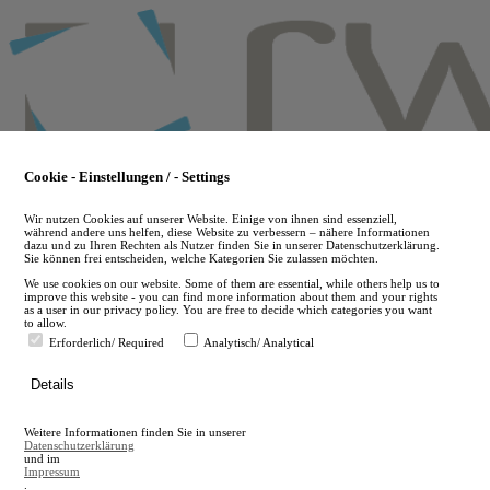
Skip
to
main
content
Cookie - Einstellungen / - Settings
Wir nutzen Cookies auf unserer Website. Einige von ihnen sind essenziell,
während andere uns helfen, diese Website zu verbessern – nähere Informationen
dazu und zu Ihren Rechten als Nutzer finden Sie in unserer Datenschutzerklärung.
Sie können frei entscheiden, welche Kategorien Sie zulassen möchten.
We use cookies on our website. Some of them are essential, while others help us to
improve this website - you can find more information about them and your rights
as a user in our privacy policy. You are free to decide which categories you want
to allow.
Erforderlich/ Required
Analytisch/ Analytical
de
Details
en
A
Weitere Informationen finden Sie in unserer
A
Datenschutzerklärung
und im
Impressum
.