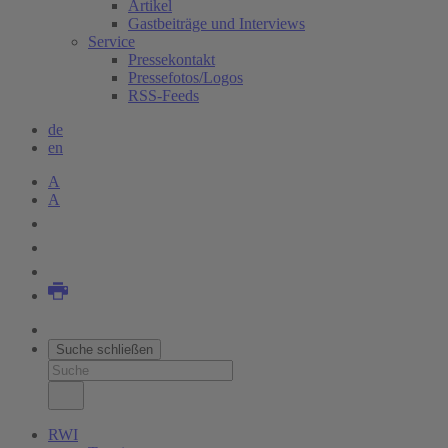
Artikel
Gastbeiträge und Interviews
Service
Pressekontakt
Pressefotos/Logos
RSS-Feeds
de
en
A
A
Suche schließen
RWI