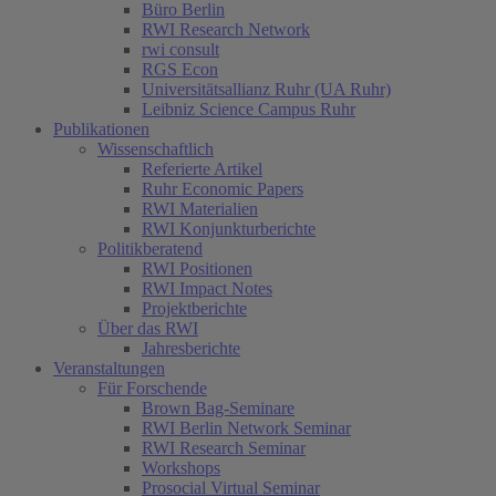
Büro Berlin
RWI Research Network
rwi consult
RGS Econ
Universitätsallianz Ruhr (UA Ruhr)
Leibniz Science Campus Ruhr
Publikationen
Wissenschaftlich
Referierte Artikel
Ruhr Economic Papers
RWI Materialien
RWI Konjunkturberichte
Politikberatend
RWI Positionen
RWI Impact Notes
Projektberichte
Über das RWI
Jahresberichte
Veranstaltungen
Für Forschende
Brown Bag-Seminare
RWI Berlin Network Seminar
RWI Research Seminar
Workshops
Prosocial Virtual Seminar