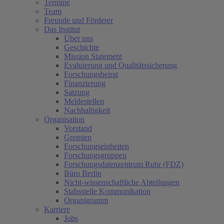
Termine
Team
Freunde und Förderer
Das Institut
Über uns
Geschichte
Mission Statement
Evaluierung und Qualitätssicherung
Forschungsbeirat
Finanzierung
Satzung
Meldestellen
Nachhaltigkeit
Organisation
Vorstand
Gremien
Forschungseinheiten
Forschungsgruppen
Forschungsdatenzentrum Ruhr (FDZ)
Büro Berlin
Nicht-wissenschaftliche Abteilungen
Stabsstelle Kommunikation
Organigramm
Karriere
Jobs