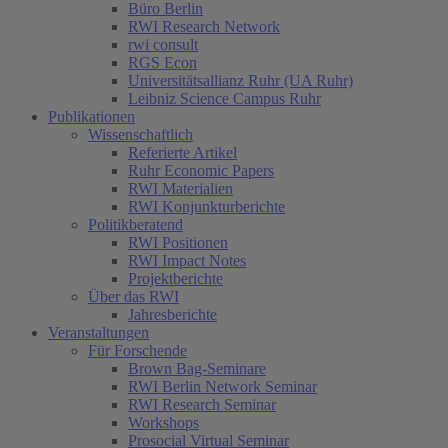
Büro Berlin
RWI Research Network
rwi consult
RGS Econ
Universitätsallianz Ruhr (UA Ruhr)
Leibniz Science Campus Ruhr
Publikationen
Wissenschaftlich
Referierte Artikel
Ruhr Economic Papers
RWI Materialien
RWI Konjunkturberichte
Politikberatend
RWI Positionen
RWI Impact Notes
Projektberichte
Über das RWI
Jahresberichte
Veranstaltungen
Für Forschende
Brown Bag-Seminare
RWI Berlin Network Seminar
RWI Research Seminar
Workshops
Prosocial Virtual Seminar