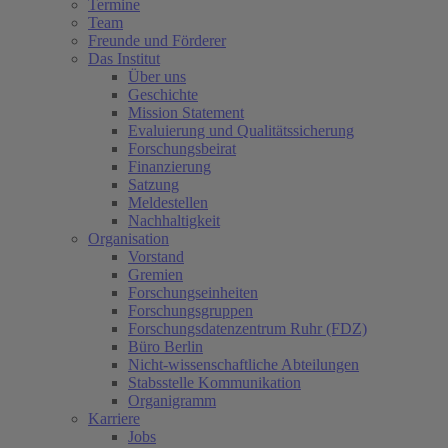
Termine
Team
Freunde und Förderer
Das Institut
Über uns
Geschichte
Mission Statement
Evaluierung und Qualitätssicherung
Forschungsbeirat
Finanzierung
Satzung
Meldestellen
Nachhaltigkeit
Organisation
Vorstand
Gremien
Forschungseinheiten
Forschungsgruppen
Forschungsdatenzentrum Ruhr (FDZ)
Büro Berlin
Nicht-wissenschaftliche Abteilungen
Stabsstelle Kommunikation
Organigramm
Karriere
Jobs