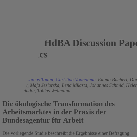
HdBA Discussion Pape
Economics
2025
Jana Kern,
Marcus Tamm
,
Christina Vonnahme
,
Emma Bachert,
Dan
Luca Geisser,
Maja Jeziorska,
Lena Milasta,
Johannes Schmid,
Helen
Morgan Steindor,
Tobias Wellmann
Die ökologische Transformation des
Arbeitsmarktes in der Praxis der
Bundesagentur für Arbeit
Die vorliegende Studie beschreibt die Ergebnisse einer Befragung