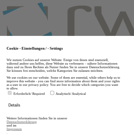
Skip
to
main
content
Cookie - Einstellungen / - Settings
Wir nutzen Cookies auf unserer Website. Einige von ihnen sind essenziell,
während andere uns helfen, diese Website zu verbessern – nähere Informationen
dazu und zu Ihren Rechten als Nutzer finden Sie in unserer Datenschutzerklärung.
Sie können frei entscheiden, welche Kategorien Sie zulassen möchten.
We use cookies on our website. Some of them are essential, while others help us to
improve this website - you can find more information about them and your rights
as a user in our privacy policy. You are free to decide which categories you want
to allow.
Erforderlich/ Required
Analytisch/ Analytical
de
Details
en
A
Weitere Informationen finden Sie in unserer
A
Datenschutzerklärung
und im
Impressum
.