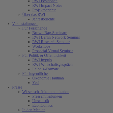
RWI Positionen
RWI Impact Notes
Projektberichte
Über das RWI
Jahresberichte
Veranstaltungen
Für Forschende
Brown Bag-Seminare
RWI Berlin Network Seminar
RWI Research Seminar
Workshops
Prosocial Virtual Seminar
Für Politik & Öffentlichkeit
RWI Impuls
RWI Wirtschaftsgespräch
Leibniz-Formate
Für Jugendliche
Ökonomie Hautnah
Yes!
Presse
Wissenschaftskommunikation
Pressemitteilungen
Unstatistik
EconComics
In den Medien