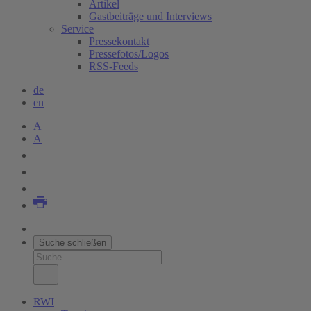
Artikel
Gastbeiträge und Interviews
Service
Pressekontakt
Pressefotos/Logos
RSS-Feeds
de
en
A
A
Suche schließen
RWI