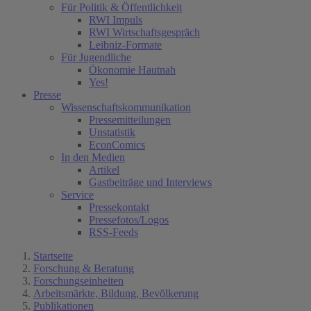
Für Politik & Öffentlichkeit
RWI Impuls
RWI Wirtschaftsgespräch
Leibniz-Formate
Für Jugendliche
Ökonomie Hautnah
Yes!
Presse
Wissenschaftskommunikation
Pressemitteilungen
Unstatistik
EconComics
In den Medien
Artikel
Gastbeiträge und Interviews
Service
Pressekontakt
Pressefotos/Logos
RSS-Feeds
Startseite
Forschung & Beratung
Forschungseinheiten
Arbeitsmärkte, Bildung, Bevölkerung
Publikationen