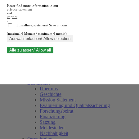
Please find more information in our
privacy statement
and
imprint
.
Einstellung speichern/ Save options
(maximal 6 Monate / maximum 6 month)
Suche schließen
Auswahl erlauben/ Allow selection
Alle zulassen/ Allow all
RWI
Termine
Team
Freunde und Förderer
Das Institut
Über uns
Geschichte
Mission Statement
Evaluierung und Qualitätssicherung
Forschungsbeirat
Finanzierung
Satzung
Meldestellen
Nachhaltigkeit
Organisation