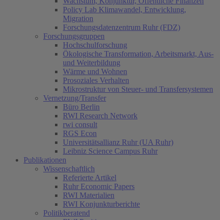
Wachstum, Konjunktur, Öffentliche Finanzen
Policy Lab Klimawandel, Entwicklung,
Migration
Forschungsdatenzentrum Ruhr (FDZ)
Forschungsgruppen
Hochschulforschung
Ökologische Transformation, Arbeitsmarkt, Aus-
und Weiterbildung
Wärme und Wohnen
Prosoziales Verhalten
Mikrostruktur von Steuer- und Transfersystemen
Vernetzung/Transfer
Büro Berlin
RWI Research Network
rwi consult
RGS Econ
Universitätsallianz Ruhr (UA Ruhr)
Leibniz Science Campus Ruhr
Publikationen
Wissenschaftlich
Referierte Artikel
Ruhr Economic Papers
RWI Materialien
RWI Konjunkturberichte
Politikberatend