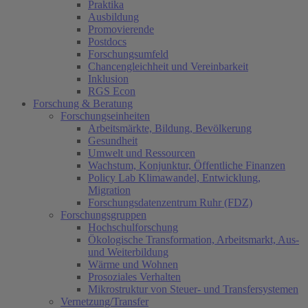
Praktika
Ausbildung
Promovierende
Postdocs
Forschungsumfeld
Chancengleichheit und Vereinbarkeit
Inklusion
RGS Econ
Forschung & Beratung
Forschungseinheiten
Arbeitsmärkte, Bildung, Bevölkerung
Gesundheit
Umwelt und Ressourcen
Wachstum, Konjunktur, Öffentliche Finanzen
Policy Lab Klimawandel, Entwicklung,
Migration
Forschungsdatenzentrum Ruhr (FDZ)
Forschungsgruppen
Hochschulforschung
Ökologische Transformation, Arbeitsmarkt, Aus-
und Weiterbildung
Wärme und Wohnen
Prosoziales Verhalten
Mikrostruktur von Steuer- und Transfersystemen
Vernetzung/Transfer