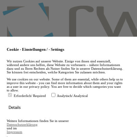
Skip
to
main
content
Cookie - Einstellungen / - Settings
Wir nutzen Cookies auf unserer Website. Einige von ihnen sind essenziell,
während andere uns helfen, diese Website zu verbessern – nähere Informationen
dazu und zu Ihren Rechten als Nutzer finden Sie in unserer Datenschutzerklärung.
Sie können frei entscheiden, welche Kategorien Sie zulassen möchten.
We use cookies on our website. Some of them are essential, while others help us to
improve this website - you can find more information about them and your rights
as a user in our privacy policy. You are free to decide which categories you want
to allow.
Erforderlich/ Required
Analytisch/ Analytical
de
Details
en
A
Weitere Informationen finden Sie in unserer
A
Datenschutzerklärung
und im
Impressum
.