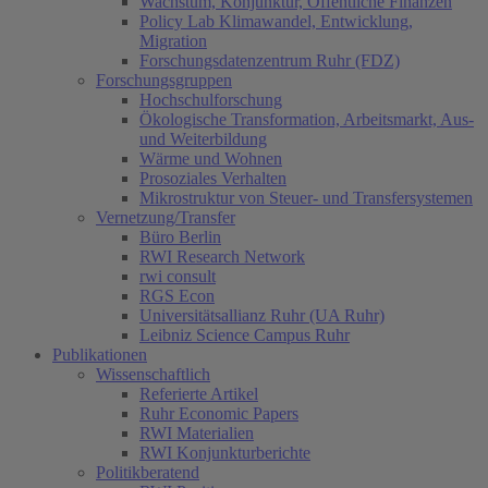
Wachstum, Konjunktur, Öffentliche Finanzen
Policy Lab Klimawandel, Entwicklung,
Migration
Forschungsdatenzentrum Ruhr (FDZ)
Forschungsgruppen
Hochschulforschung
Ökologische Transformation, Arbeitsmarkt, Aus-
und Weiterbildung
Wärme und Wohnen
Prosoziales Verhalten
Mikrostruktur von Steuer- und Transfersystemen
Vernetzung/Transfer
Büro Berlin
RWI Research Network
rwi consult
RGS Econ
Universitätsallianz Ruhr (UA Ruhr)
Leibniz Science Campus Ruhr
Publikationen
Wissenschaftlich
Referierte Artikel
Ruhr Economic Papers
RWI Materialien
RWI Konjunkturberichte
Politikberatend