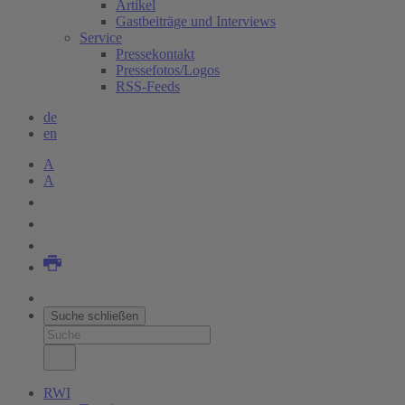
Artikel
Gastbeiträge und Interviews
Service
Pressekontakt
Pressefotos/Logos
RSS-Feeds
de
en
A
A
Suche schließen
RWI