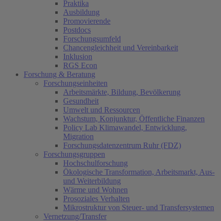
Praktika
Ausbildung
Promovierende
Postdocs
Forschungsumfeld
Chancengleichheit und Vereinbarkeit
Inklusion
RGS Econ
Forschung & Beratung
Forschungseinheiten
Arbeitsmärkte, Bildung, Bevölkerung
Gesundheit
Umwelt und Ressourcen
Wachstum, Konjunktur, Öffentliche Finanzen
Policy Lab Klimawandel, Entwicklung,
Migration
Forschungsdatenzentrum Ruhr (FDZ)
Forschungsgruppen
Hochschulforschung
Ökologische Transformation, Arbeitsmarkt, Aus-
und Weiterbildung
Wärme und Wohnen
Prosoziales Verhalten
Mikrostruktur von Steuer- und Transfersystemen
Vernetzung/Transfer