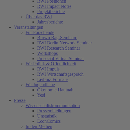
RWI Positionen
RWI Impact Notes
Projektberichte
Über das RWI
Jahresberichte
Veranstaltungen
Für Forschende
Brown Bag-Seminare
RWI Berlin Network Seminar
RWI Research Seminar
Workshops
Prosocial Virtual Seminar
Für Politik & Öffentlichkeit
RWI Impuls
RWI Wirtschaftsgespräch
Leibniz-Formate
Für Jugendliche
Ökonomie Hautnah
Yes!
Presse
Wissenschaftskommunikation
Pressemitteilungen
Unstatistik
EconComics
In den Medien