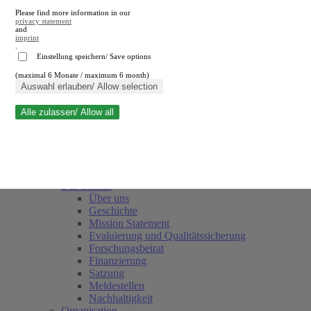
Please find more information in our
privacy statement
and
imprint
.
Einstellung speichern/ Save options
(maximal 6 Monate / maximum 6 month)
Suche schließen
Auswahl erlauben/ Allow selection
Alle zulassen/ Allow all
RWI
Termine
Team
Freunde und Förderer
Das Institut
Über uns
Geschichte
Mission Statement
Evaluierung und Qualitätssicherung
Forschungsbeirat
Finanzierung
Satzung
Meldestellen
Nachhaltigkeit
Organisation