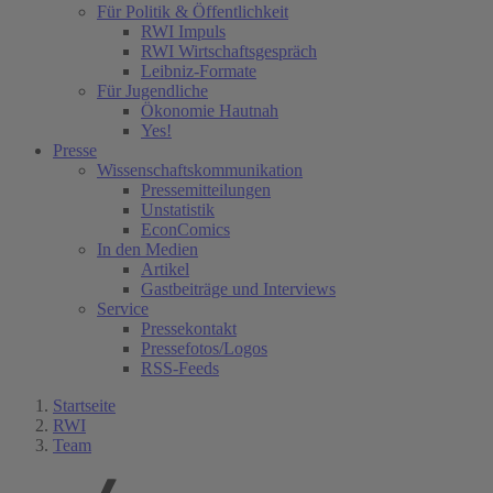
Für Politik & Öffentlichkeit
RWI Impuls
RWI Wirtschaftsgespräch
Leibniz-Formate
Für Jugendliche
Ökonomie Hautnah
Yes!
Presse
Wissenschaftskommunikation
Pressemitteilungen
Unstatistik
EconComics
In den Medien
Artikel
Gastbeiträge und Interviews
Service
Pressekontakt
Pressefotos/Logos
RSS-Feeds
Startseite
RWI
Team