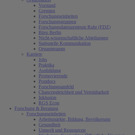
Vorstand
Gremien
Forschungseinheiten
Forschungsgruppen
Forschungsdatenzentrum Ruhr (FDZ)
Büro Berlin
Nicht-wissenschaftliche Abteilungen
Stabsstelle Kommunikation
Organigramm
Karriere
Jobs
Praktika
Ausbildung
Promovierende
Postdocs
Forschungsumfeld
Chancengleichheit und Vereinbarkeit
Inklusion
RGS Econ
Forschung & Beratung
Forschungseinheiten
Arbeitsmärkte, Bildung, Bevölkerung
Gesundheit
Umwelt und Ressourcen