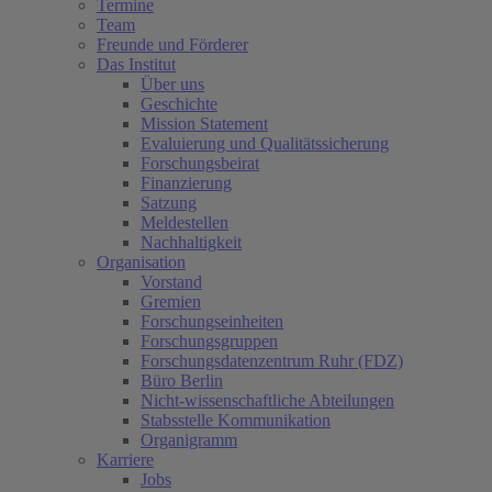
Termine
Team
Freunde und Förderer
Das Institut
Über uns
Geschichte
Mission Statement
Evaluierung und Qualitätssicherung
Forschungsbeirat
Finanzierung
Satzung
Meldestellen
Nachhaltigkeit
Organisation
Vorstand
Gremien
Forschungseinheiten
Forschungsgruppen
Forschungsdatenzentrum Ruhr (FDZ)
Büro Berlin
Nicht-wissenschaftliche Abteilungen
Stabsstelle Kommunikation
Organigramm
Karriere
Jobs