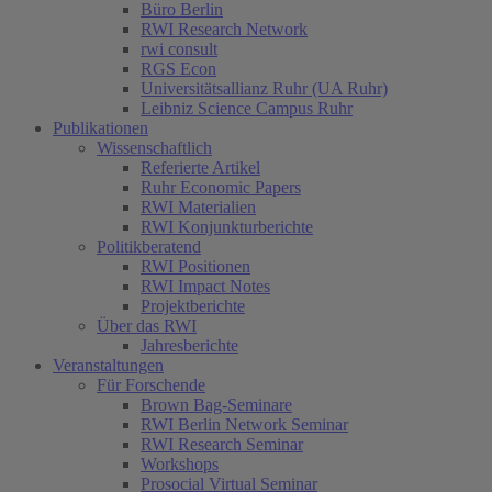
Büro Berlin
RWI Research Network
rwi consult
RGS Econ
Universitätsallianz Ruhr (UA Ruhr)
Leibniz Science Campus Ruhr
Publikationen
Wissenschaftlich
Referierte Artikel
Ruhr Economic Papers
RWI Materialien
RWI Konjunkturberichte
Politikberatend
RWI Positionen
RWI Impact Notes
Projektberichte
Über das RWI
Jahresberichte
Veranstaltungen
Für Forschende
Brown Bag-Seminare
RWI Berlin Network Seminar
RWI Research Seminar
Workshops
Prosocial Virtual Seminar