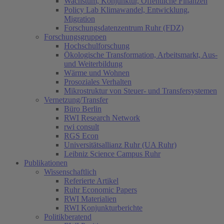
Wachstum, Konjunktur, Öffentliche Finanzen
Policy Lab Klimawandel, Entwicklung,
Migration
Forschungsdatenzentrum Ruhr (FDZ)
Forschungsgruppen
Hochschulforschung
Ökologische Transformation, Arbeitsmarkt, Aus-
und Weiterbildung
Wärme und Wohnen
Prosoziales Verhalten
Mikrostruktur von Steuer- und Transfersystemen
Vernetzung/Transfer
Büro Berlin
RWI Research Network
rwi consult
RGS Econ
Universitätsallianz Ruhr (UA Ruhr)
Leibniz Science Campus Ruhr
Publikationen
Wissenschaftlich
Referierte Artikel
Ruhr Economic Papers
RWI Materialien
RWI Konjunkturberichte
Politikberatend