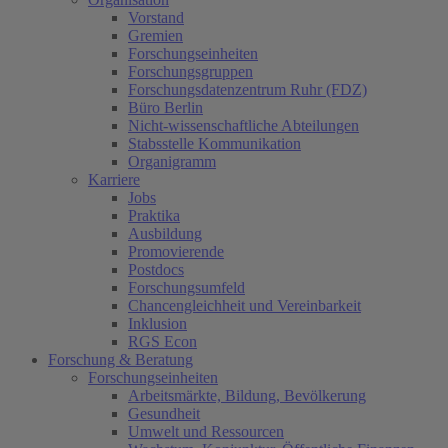
Vorstand
Gremien
Forschungseinheiten
Forschungsgruppen
Forschungsdatenzentrum Ruhr (FDZ)
Büro Berlin
Nicht-wissenschaftliche Abteilungen
Stabsstelle Kommunikation
Organigramm
Karriere
Jobs
Praktika
Ausbildung
Promovierende
Postdocs
Forschungsumfeld
Chancengleichheit und Vereinbarkeit
Inklusion
RGS Econ
Forschung & Beratung
Forschungseinheiten
Arbeitsmärkte, Bildung, Bevölkerung
Gesundheit
Umwelt und Ressourcen