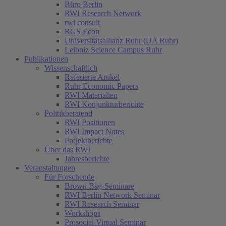
Büro Berlin
RWI Research Network
rwi consult
RGS Econ
Universitätsallianz Ruhr (UA Ruhr)
Leibniz Science Campus Ruhr
Publikationen
Wissenschaftlich
Referierte Artikel
Ruhr Economic Papers
RWI Materialien
RWI Konjunkturberichte
Politikberatend
RWI Positionen
RWI Impact Notes
Projektberichte
Über das RWI
Jahresberichte
Veranstaltungen
Für Forschende
Brown Bag-Seminare
RWI Berlin Network Seminar
RWI Research Seminar
Workshops
Prosocial Virtual Seminar