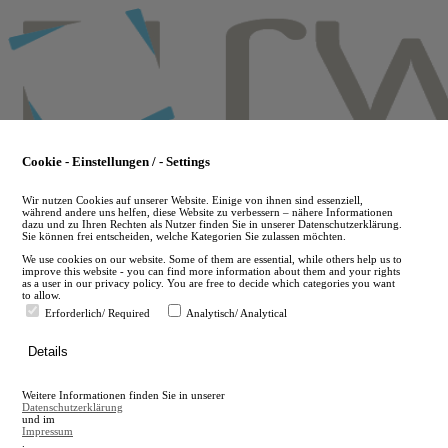
Skip
to
main
content
Cookie - Einstellungen / - Settings
Wir nutzen Cookies auf unserer Website. Einige von ihnen sind essenziell,
während andere uns helfen, diese Website zu verbessern – nähere Informationen
dazu und zu Ihren Rechten als Nutzer finden Sie in unserer Datenschutzerklärung.
Sie können frei entscheiden, welche Kategorien Sie zulassen möchten.
We use cookies on our website. Some of them are essential, while others help us to
improve this website - you can find more information about them and your rights
as a user in our privacy policy. You are free to decide which categories you want
to allow.
Erforderlich/ Required
Analytisch/ Analytical
de
Details
en
A
Weitere Informationen finden Sie in unserer
A
Datenschutzerklärung
und im
Impressum
.