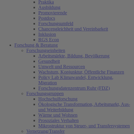
Praktika
Ausbildung
Promovierende
Postdocs
Forschungsumfeld
Chancengleichheit und Vereinbarkeit
Inklusion
RGS Econ
Forschung & Beratung
Forschungseinheiten
Arbeitsmärkte, Bildung, Bevölkerung
Gesundheit
Umwelt und Ressourcen
Wachstum, Konjunktur, Öffentliche Finanzen
Policy Lab Klimawandel, Entwicklung,
Migration
Forschungsdatenzentrum Ruhr (FDZ)
Forschungsgruppen
Hochschulforschung
Ökologische Transformation, Arbeitsmarkt, Aus-
und Weiterbildung
Wärme und Wohnen
Prosoziales Verhalten
Mikrostruktur von Steuer- und Transfersystemen
Vernetzung/Transfer