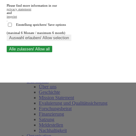
Please find more information in our
privacy statement
and
imprint
.
Einstellung speichern/ Save options
(maximal 6 Monate / maximum 6 month)
Suche schließen
Auswahl erlauben/ Allow selection
Alle zulassen/ Allow all
RWI
Termine
Team
Freunde und Förderer
Das Institut
Über uns
Geschichte
Mission Statement
Evaluierung und Qualitätssicherung
Forschungsbeirat
Finanzierung
Satzung
Meldestellen
Nachhaltigkeit
Organisation