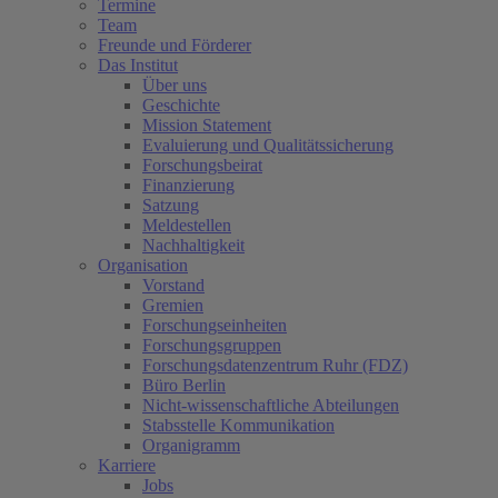
Termine
Team
Freunde und Förderer
Das Institut
Über uns
Geschichte
Mission Statement
Evaluierung und Qualitätssicherung
Forschungsbeirat
Finanzierung
Satzung
Meldestellen
Nachhaltigkeit
Organisation
Vorstand
Gremien
Forschungseinheiten
Forschungsgruppen
Forschungsdatenzentrum Ruhr (FDZ)
Büro Berlin
Nicht-wissenschaftliche Abteilungen
Stabsstelle Kommunikation
Organigramm
Karriere
Jobs