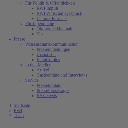
Für Politik & Öffentlichkeit
RWI Impuls
RWI Wirtschaftsgespräch
Leibniz-Formate
Für Jugendliche
Ökonomie Hautnah
Yes!
Presse
Wissenschaftskommunikation
Pressemitteilungen
Unstatistik
EconComics
In den Medien
Artikel
Gastbeiträge und Interviews
Service
Pressekontakt
Pressefotos/Logos
RSS-Feeds
Startseite
RWI
Team