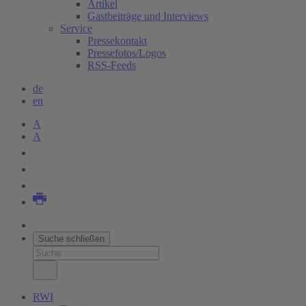
Artikel
Gastbeiträge und Interviews
Service
Pressekontakt
Pressefotos/Logos
RSS-Feeds
de
en
A
A
Suche schließen
RWI