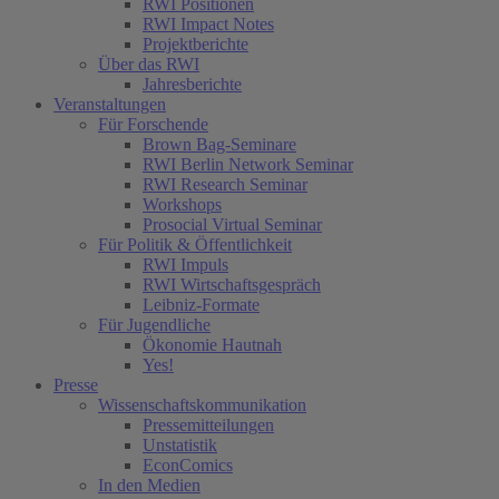
RWI Positionen
RWI Impact Notes
Projektberichte
Über das RWI
Jahresberichte
Veranstaltungen
Für Forschende
Brown Bag-Seminare
RWI Berlin Network Seminar
RWI Research Seminar
Workshops
Prosocial Virtual Seminar
Für Politik & Öffentlichkeit
RWI Impuls
RWI Wirtschaftsgespräch
Leibniz-Formate
Für Jugendliche
Ökonomie Hautnah
Yes!
Presse
Wissenschaftskommunikation
Pressemitteilungen
Unstatistik
EconComics
In den Medien