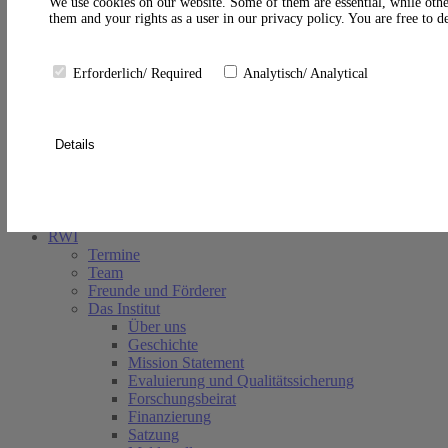
A
We use cookies on our website. Some of them are essential, while othe
them and your rights as a user in our privacy policy. You are free to 
Erforderlich/ Required
Analytisch/ Analytical
Details
Suche schließen
RWI
Termine
Team
Freunde und Förderer
Das Institut
Über uns
Geschichte
Mission Statement
Evaluierung und Qualitätssicherung
Forschungsbeirat
Finanzierung
Satzung