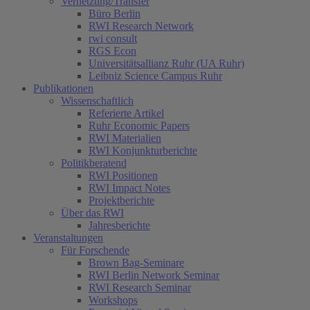
Vernetzung/Transfer
Büro Berlin
RWI Research Network
rwi consult
RGS Econ
Universitätsallianz Ruhr (UA Ruhr)
Leibniz Science Campus Ruhr
Publikationen
Wissenschaftlich
Referierte Artikel
Ruhr Economic Papers
RWI Materialien
RWI Konjunkturberichte
Politikberatend
RWI Positionen
RWI Impact Notes
Projektberichte
Über das RWI
Jahresberichte
Veranstaltungen
Für Forschende
Brown Bag-Seminare
RWI Berlin Network Seminar
RWI Research Seminar
Workshops