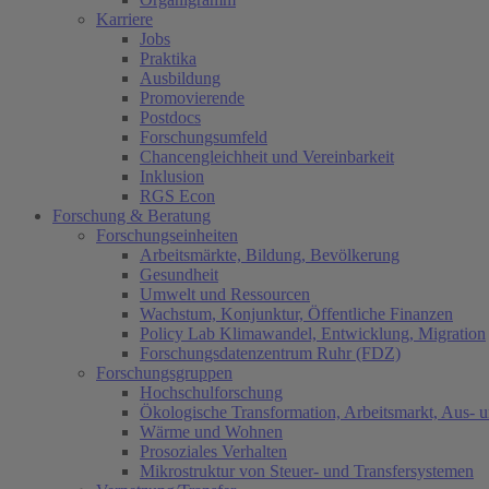
Karriere
Jobs
Praktika
Ausbildung
Promovierende
Postdocs
Forschungsumfeld
Chancengleichheit und Vereinbarkeit
Inklusion
RGS Econ
Forschung & Beratung
Forschungseinheiten
Arbeitsmärkte, Bildung, Bevölkerung
Gesundheit
Umwelt und Ressourcen
Wachstum, Konjunktur, Öffentliche Finanzen
Policy Lab Klimawandel, Entwicklung, Migration
Forschungsdatenzentrum Ruhr (FDZ)
Forschungsgruppen
Hochschulforschung
Ökologische Transformation, Arbeitsmarkt, Aus- 
Wärme und Wohnen
Prosoziales Verhalten
Mikrostruktur von Steuer- und Transfersystemen