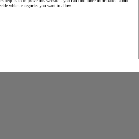
rs help us to improve this website - you can find more information about
decide which categories you want to allow.