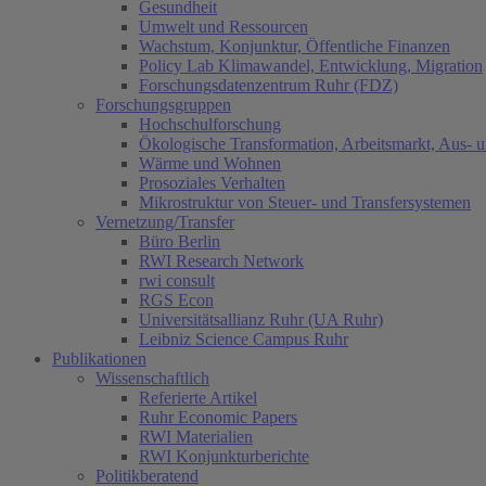
Gesundheit
Umwelt und Ressourcen
Wachstum, Konjunktur, Öffentliche Finanzen
Policy Lab Klimawandel, Entwicklung, Migration
Forschungsdatenzentrum Ruhr (FDZ)
Forschungsgruppen
Hochschulforschung
Ökologische Transformation, Arbeitsmarkt, Aus- 
Wärme und Wohnen
Prosoziales Verhalten
Mikrostruktur von Steuer- und Transfersystemen
Vernetzung/Transfer
Büro Berlin
RWI Research Network
rwi consult
RGS Econ
Universitätsallianz Ruhr (UA Ruhr)
Leibniz Science Campus Ruhr
Publikationen
Wissenschaftlich
Referierte Artikel
Ruhr Economic Papers
RWI Materialien
RWI Konjunkturberichte
Politikberatend