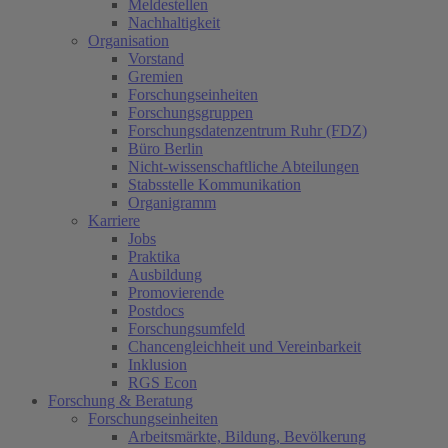
Meldestellen
Nachhaltigkeit
Organisation
Vorstand
Gremien
Forschungseinheiten
Forschungsgruppen
Forschungsdatenzentrum Ruhr (FDZ)
Büro Berlin
Nicht-wissenschaftliche Abteilungen
Stabsstelle Kommunikation
Organigramm
Karriere
Jobs
Praktika
Ausbildung
Promovierende
Postdocs
Forschungsumfeld
Chancengleichheit und Vereinbarkeit
Inklusion
RGS Econ
Forschung & Beratung
Forschungseinheiten
Arbeitsmärkte, Bildung, Bevölkerung