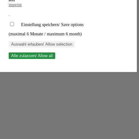
imprint
.
Einstellung speichern/ Save options
(maximal 6 Monate / maximum 6 month)
Auswahl erlauben/ Allow selection
Alle zulassen/ Allow all