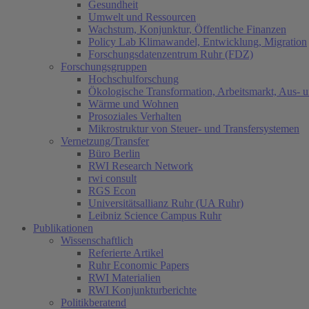
Gesundheit
Umwelt und Ressourcen
Wachstum, Konjunktur, Öffentliche Finanzen
Policy Lab Klimawandel, Entwicklung, Migration
Forschungsdatenzentrum Ruhr (FDZ)
Forschungsgruppen
Hochschulforschung
Ökologische Transformation, Arbeitsmarkt, Aus- 
Wärme und Wohnen
Prosoziales Verhalten
Mikrostruktur von Steuer- und Transfersystemen
Vernetzung/Transfer
Büro Berlin
RWI Research Network
rwi consult
RGS Econ
Universitätsallianz Ruhr (UA Ruhr)
Leibniz Science Campus Ruhr
Publikationen
Wissenschaftlich
Referierte Artikel
Ruhr Economic Papers
RWI Materialien
RWI Konjunkturberichte
Politikberatend