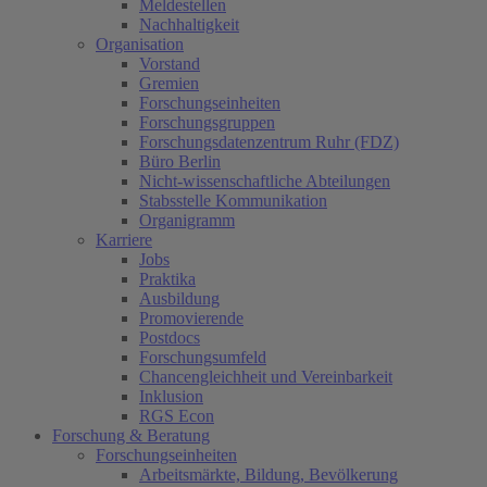
Meldestellen
Nachhaltigkeit
Organisation
Vorstand
Gremien
Forschungseinheiten
Forschungsgruppen
Forschungsdatenzentrum Ruhr (FDZ)
Büro Berlin
Nicht-wissenschaftliche Abteilungen
Stabsstelle Kommunikation
Organigramm
Karriere
Jobs
Praktika
Ausbildung
Promovierende
Postdocs
Forschungsumfeld
Chancengleichheit und Vereinbarkeit
Inklusion
RGS Econ
Forschung & Beratung
Forschungseinheiten
Arbeitsmärkte, Bildung, Bevölkerung