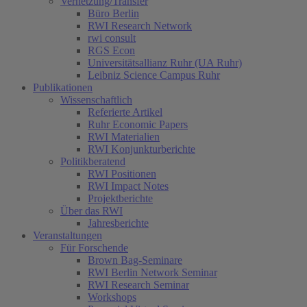
Vernetzung/Transfer
Büro Berlin
RWI Research Network
rwi consult
RGS Econ
Universitätsallianz Ruhr (UA Ruhr)
Leibniz Science Campus Ruhr
Publikationen
Wissenschaftlich
Referierte Artikel
Ruhr Economic Papers
RWI Materialien
RWI Konjunkturberichte
Politikberatend
RWI Positionen
RWI Impact Notes
Projektberichte
Über das RWI
Jahresberichte
Veranstaltungen
Für Forschende
Brown Bag-Seminare
RWI Berlin Network Seminar
RWI Research Seminar
Workshops