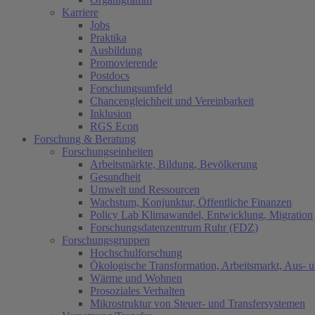
Karriere
Jobs
Praktika
Ausbildung
Promovierende
Postdocs
Forschungsumfeld
Chancengleichheit und Vereinbarkeit
Inklusion
RGS Econ
Forschung & Beratung
Forschungseinheiten
Arbeitsmärkte, Bildung, Bevölkerung
Gesundheit
Umwelt und Ressourcen
Wachstum, Konjunktur, Öffentliche Finanzen
Policy Lab Klimawandel, Entwicklung, Migration
Forschungsdatenzentrum Ruhr (FDZ)
Forschungsgruppen
Hochschulforschung
Ökologische Transformation, Arbeitsmarkt, Aus- 
Wärme und Wohnen
Prosoziales Verhalten
Mikrostruktur von Steuer- und Transfersystemen