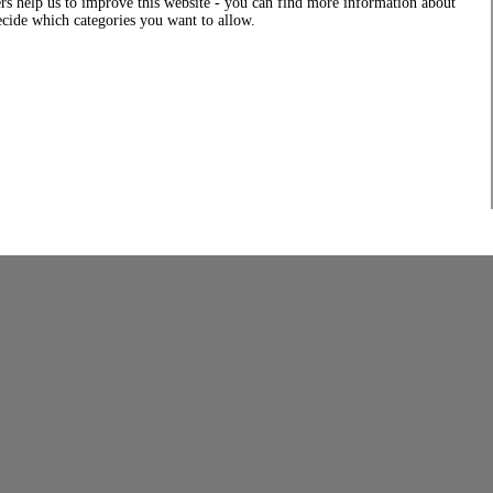
rs help us to improve this website - you can find more information about
decide which categories you want to allow.