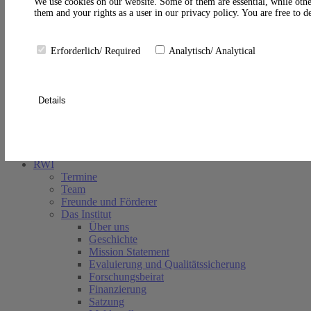
A
We use cookies on our website. Some of them are essential, while othe
them and your rights as a user in our privacy policy. You are free to 
Erforderlich/ Required
Analytisch/ Analytical
Details
Suche schließen
RWI
Termine
Team
Freunde und Förderer
Das Institut
Über uns
Geschichte
Mission Statement
Evaluierung und Qualitätssicherung
Forschungsbeirat
Finanzierung
Satzung