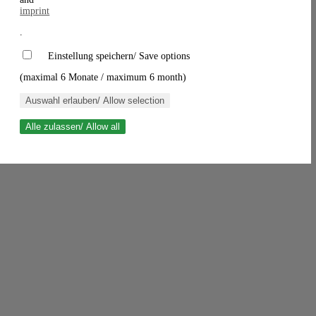
imprint
.
Einstellung speichern/ Save options
(maximal 6 Monate / maximum 6 month)
Auswahl erlauben/ Allow selection
Alle zulassen/ Allow all