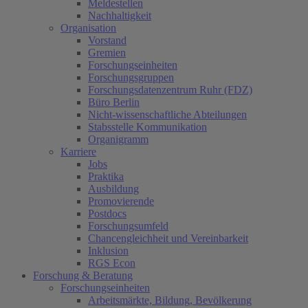
Meldestellen
Nachhaltigkeit
Organisation
Vorstand
Gremien
Forschungseinheiten
Forschungsgruppen
Forschungsdatenzentrum Ruhr (FDZ)
Büro Berlin
Nicht-wissenschaftliche Abteilungen
Stabsstelle Kommunikation
Organigramm
Karriere
Jobs
Praktika
Ausbildung
Promovierende
Postdocs
Forschungsumfeld
Chancengleichheit und Vereinbarkeit
Inklusion
RGS Econ
Forschung & Beratung
Forschungseinheiten
Arbeitsmärkte, Bildung, Bevölkerung