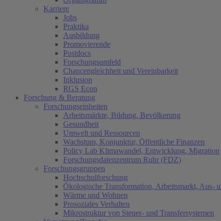
Karriere
Jobs
Praktika
Ausbildung
Promovierende
Postdocs
Forschungsumfeld
Chancengleichheit und Vereinbarkeit
Inklusion
RGS Econ
Forschung & Beratung
Forschungseinheiten
Arbeitsmärkte, Bildung, Bevölkerung
Gesundheit
Umwelt und Ressourcen
Wachstum, Konjunktur, Öffentliche Finanzen
Policy Lab Klimawandel, Entwicklung, Migration
Forschungsdatenzentrum Ruhr (FDZ)
Forschungsgruppen
Hochschulforschung
Ökologische Transformation, Arbeitsmarkt, Aus- 
Wärme und Wohnen
Prosoziales Verhalten
Mikrostruktur von Steuer- und Transfersystemen