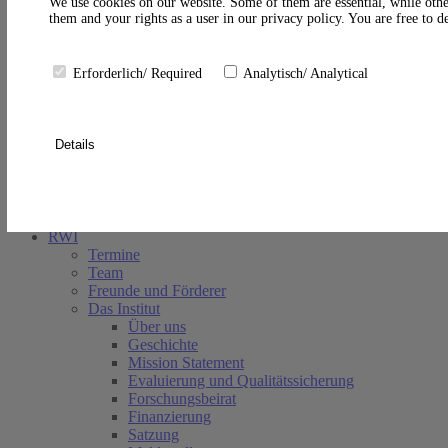
A
We use cookies on our website. Some of them are essential, while othe
them and your rights as a user in our privacy policy. You are free to 
Erforderlich/ Required
Analytisch/ Analytical
Details
Suche schließen
RWI
Termine
Team
Freunde und Förderer
Das Institut
Über uns
Geschichte
Mission Statement
Evaluierung und Qualitätssicherung
Forschungsbeirat
Finanzierung
Satzung