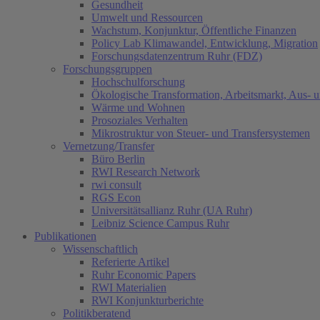
Gesundheit
Umwelt und Ressourcen
Wachstum, Konjunktur, Öffentliche Finanzen
Policy Lab Klimawandel, Entwicklung, Migration
Forschungsdatenzentrum Ruhr (FDZ)
Forschungsgruppen
Hochschulforschung
Ökologische Transformation, Arbeitsmarkt, Aus- 
Wärme und Wohnen
Prosoziales Verhalten
Mikrostruktur von Steuer- und Transfersystemen
Vernetzung/Transfer
Büro Berlin
RWI Research Network
rwi consult
RGS Econ
Universitätsallianz Ruhr (UA Ruhr)
Leibniz Science Campus Ruhr
Publikationen
Wissenschaftlich
Referierte Artikel
Ruhr Economic Papers
RWI Materialien
RWI Konjunkturberichte
Politikberatend