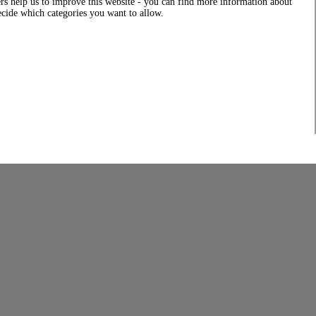
rs help us to improve this website - you can find more information about
decide which categories you want to allow.