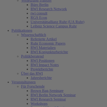
Vernetzung/Transfer
Büro Berlin
RWI Research Network
rwi consult
RGS Econ
Universitätsallianz Ruhr (UA Ruhr)
Leibniz Science Campus Ruhr
Publikationen
Wissenschaftlich
Referierte Artikel
Ruhr Economic Papers
RWI Materialien
RWI Konjunkturberichte
Politikberatend
RWI Positionen
RWI Impact Notes
Projektberichte
Über das RWI
Jahresberichte
Veranstaltungen
Für Forschende
Brown Bag-Seminare
RWI Berlin Network Seminar
RWI Research Seminar
Workshops