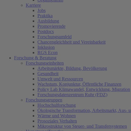
Karriere
Jobs
Praktika
Ausbildung
Promovierende
Postdocs
Forschungsumfeld
Chancengleichheit und Vereinbarkeit
Inklusion
RGS Econ
Forschung & Beratung
Forschungseinheiten
Arbeitsmärkte, Bildung, Bevölkerung
Gesundheit
Umwelt und Ressourcen
Wachstum, Konjunktur, Öffentliche Finanzen
Policy Lab Klimawandel, Entwicklung, Migration
Forschungsdatenzentrum Ruhr (FDZ)
Forschungsgruppen
Hochschulforschung
Ökologische Transformation, Arbeitsmarkt, Aus- 
Wärme und Wohnen
Prosoziales Verhalten
Mikrostruktur von Steuer- und Transfersystemen