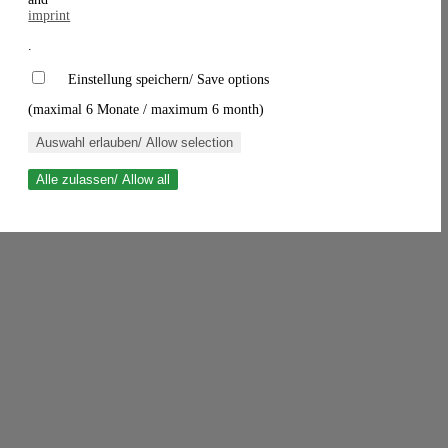
imprint
.
Einstellung speichern/ Save options
(maximal 6 Monate / maximum 6 month)
Auswahl erlauben/ Allow selection
Alle zulassen/ Allow all