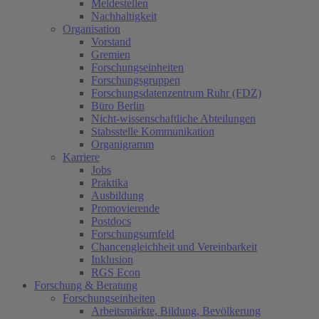
Meldestellen
Nachhaltigkeit
Organisation
Vorstand
Gremien
Forschungseinheiten
Forschungsgruppen
Forschungsdatenzentrum Ruhr (FDZ)
Büro Berlin
Nicht-wissenschaftliche Abteilungen
Stabsstelle Kommunikation
Organigramm
Karriere
Jobs
Praktika
Ausbildung
Promovierende
Postdocs
Forschungsumfeld
Chancengleichheit und Vereinbarkeit
Inklusion
RGS Econ
Forschung & Beratung
Forschungseinheiten
Arbeitsmärkte, Bildung, Bevölkerung