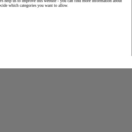
rs help us to improve this website - you can find more information about
decide which categories you want to allow.