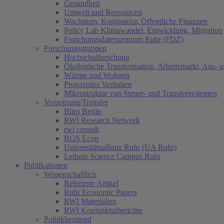
Gesundheit
Umwelt und Ressourcen
Wachstum, Konjunktur, Öffentliche Finanzen
Policy Lab Klimawandel, Entwicklung, Migration
Forschungsdatenzentrum Ruhr (FDZ)
Forschungsgruppen
Hochschulforschung
Ökologische Transformation, Arbeitsmarkt, Aus- 
Wärme und Wohnen
Prosoziales Verhalten
Mikrostruktur von Steuer- und Transfersystemen
Vernetzung/Transfer
Büro Berlin
RWI Research Network
rwi consult
RGS Econ
Universitätsallianz Ruhr (UA Ruhr)
Leibniz Science Campus Ruhr
Publikationen
Wissenschaftlich
Referierte Artikel
Ruhr Economic Papers
RWI Materialien
RWI Konjunkturberichte
Politikberatend