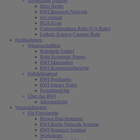
Vernetzung/Transfer
Büro Berlin
RWI Research Network
rwi consult
RGS Econ
Universitätsallianz Ruhr (UA Ruhr)
Leibniz Science Campus Ruhr
Publikationen
Wissenschaftlich
Referierte Artikel
Ruhr Economic Papers
RWI Materialien
RWI Konjunkturberichte
Politikberatend
RWI Positionen
RWI Impact Notes
Projektberichte
Über das RWI
Jahresberichte
Veranstaltungen
Für Forschende
Brown Bag-Seminare
RWI Berlin Network Seminar
RWI Research Seminar
Workshops