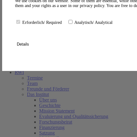
A
We use cookies on our website. Some of them are essential, while othe
them and your rights as a user in our privacy policy. You are free to 
Erforderlich/ Required
Analytisch/ Analytical
Details
Suche schließen
RWI
Termine
Team
Freunde und Förderer
Das Institut
Über uns
Geschichte
Mission Statement
Evaluierung und Qualitätssicherung
Forschungsbeirat
Finanzierung
Satzung