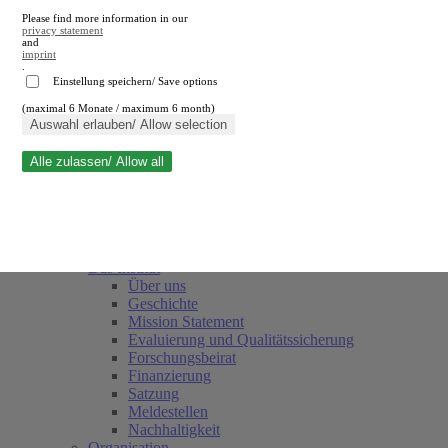
Please find more information in our
privacy statement
and
imprint
.
Einstellung speichern/ Save options
(maximal 6 Monate / maximum 6 month)
Suche schließen
Auswahl erlauben/ Allow selection
Alle zulassen/ Allow all
RWI
Termine
Team
Freunde und Förderer
Das Institut
Über uns
Geschichte
Mission Statement
Evaluierung und Qualitätssicherung
Forschungsbeirat
Finanzierung
Satzung
Meldestellen
Nachhaltigkeit
Organisation