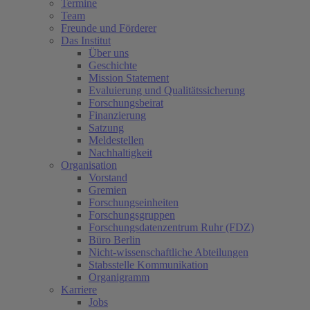
Termine
Team
Freunde und Förderer
Das Institut
Über uns
Geschichte
Mission Statement
Evaluierung und Qualitätssicherung
Forschungsbeirat
Finanzierung
Satzung
Meldestellen
Nachhaltigkeit
Organisation
Vorstand
Gremien
Forschungseinheiten
Forschungsgruppen
Forschungsdatenzentrum Ruhr (FDZ)
Büro Berlin
Nicht-wissenschaftliche Abteilungen
Stabsstelle Kommunikation
Organigramm
Karriere
Jobs