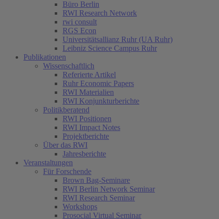
Büro Berlin
RWI Research Network
rwi consult
RGS Econ
Universitätsallianz Ruhr (UA Ruhr)
Leibniz Science Campus Ruhr
Publikationen
Wissenschaftlich
Referierte Artikel
Ruhr Economic Papers
RWI Materialien
RWI Konjunkturberichte
Politikberatend
RWI Positionen
RWI Impact Notes
Projektberichte
Über das RWI
Jahresberichte
Veranstaltungen
Für Forschende
Brown Bag-Seminare
RWI Berlin Network Seminar
RWI Research Seminar
Workshops
Prosocial Virtual Seminar