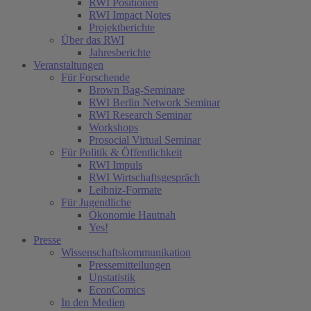
RWI Positionen
RWI Impact Notes
Projektberichte
Über das RWI
Jahresberichte
Veranstaltungen
Für Forschende
Brown Bag-Seminare
RWI Berlin Network Seminar
RWI Research Seminar
Workshops
Prosocial Virtual Seminar
Für Politik & Öffentlichkeit
RWI Impuls
RWI Wirtschaftsgespräch
Leibniz-Formate
Für Jugendliche
Ökonomie Hautnah
Yes!
Presse
Wissenschaftskommunikation
Pressemitteilungen
Unstatistik
EconComics
In den Medien