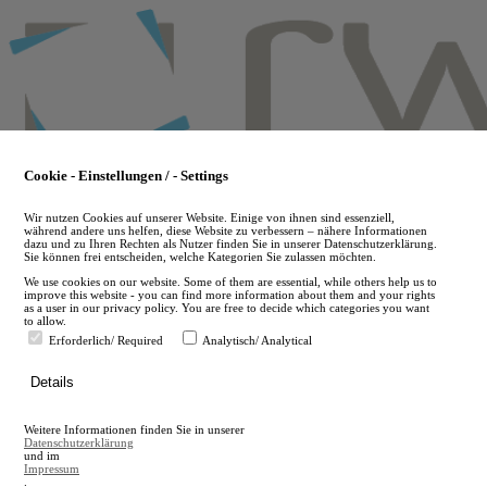
Skip
to
main
content
Cookie - Einstellungen / - Settings
Wir nutzen Cookies auf unserer Website. Einige von ihnen sind essenziell,
während andere uns helfen, diese Website zu verbessern – nähere Informationen
dazu und zu Ihren Rechten als Nutzer finden Sie in unserer Datenschutzerklärung.
Sie können frei entscheiden, welche Kategorien Sie zulassen möchten.
We use cookies on our website. Some of them are essential, while others help us to
improve this website - you can find more information about them and your rights
as a user in our privacy policy. You are free to decide which categories you want
to allow.
Erforderlich/ Required
Analytisch/ Analytical
de
Details
en
A
Weitere Informationen finden Sie in unserer
A
Datenschutzerklärung
und im
Impressum
.