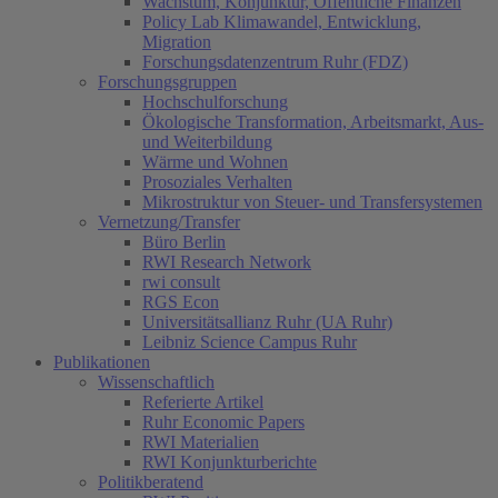
Wachstum, Konjunktur, Öffentliche Finanzen
Policy Lab Klimawandel, Entwicklung,
Migration
Forschungsdatenzentrum Ruhr (FDZ)
Forschungsgruppen
Hochschulforschung
Ökologische Transformation, Arbeitsmarkt, Aus-
und Weiterbildung
Wärme und Wohnen
Prosoziales Verhalten
Mikrostruktur von Steuer- und Transfersystemen
Vernetzung/Transfer
Büro Berlin
RWI Research Network
rwi consult
RGS Econ
Universitätsallianz Ruhr (UA Ruhr)
Leibniz Science Campus Ruhr
Publikationen
Wissenschaftlich
Referierte Artikel
Ruhr Economic Papers
RWI Materialien
RWI Konjunkturberichte
Politikberatend