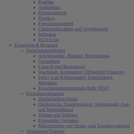
Praktika
Ausbildung
Promovierende
Postdocs
Forschungsumfeld
Chancengleichheit und Vereinbarkeit
Inklusion
RGS Econ
Forschung & Beratung
Forschungseinheiten
Arbeitsmärkte, Bildung, Bevölkerung
Gesundheit
Umwelt und Ressourcen
Wachstum, Konjunktur, Öffentliche Finanzen
Policy Lab Klimawandel, Entwicklung,
Migration
Forschungsdatenzentrum Ruhr (FDZ)
Forschungsgruppen
Hochschulforschung
Ökologische Transformation, Arbeitsmarkt, Aus-
und Weiterbildung
Wärme und Wohnen
Prosoziales Verhalten
Mikrostruktur von Steuer- und Transfersystemen
Vernetzung/Transfer