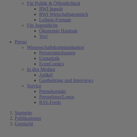
Für Politik & Öffentlichkeit
RWI Impuls
RWI Wirtschaftsgespräch
Leibniz-Formate
Für Jugendliche
Ökonomie Hautnah
Yes!
Presse
Wissenschaftskommunikation
Pressemitteilungen
Unstatistik
EconComics
In den Medien
Artikel
Gastbeiträge und Interviews
Service
Pressekontakt
Pressefotos/Logos
RSS-Feeds
Startseite
Publikationen
Gemischt