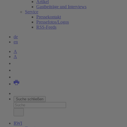
Artikel
Gastbeiträge und Interviews
Service
Pressekontakt
Pressefotos/Logos
RSS-Feeds
de
en
A
A
Suche schließen
RWI