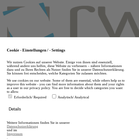
Skip
to
main
content
Cookie - Einstellungen / - Settings
Wir nutzen Cookies auf unserer Website. Einige von ihnen sind essenziell,
während andere uns helfen, diese Website zu verbessern – nähere Informationen
dazu und zu Ihren Rechten als Nutzer finden Sie in unserer Datenschutzerklärung.
Sie können frei entscheiden, welche Kategorien Sie zulassen möchten.
We use cookies on our website. Some of them are essential, while others help us to
improve this website - you can find more information about them and your rights
as a user in our privacy policy. You are free to decide which categories you want
to allow.
Erforderlich/ Required
Analytisch/ Analytical
de
Details
en
A
Weitere Informationen finden Sie in unserer
A
Datenschutzerklärung
und im
Impressum
.