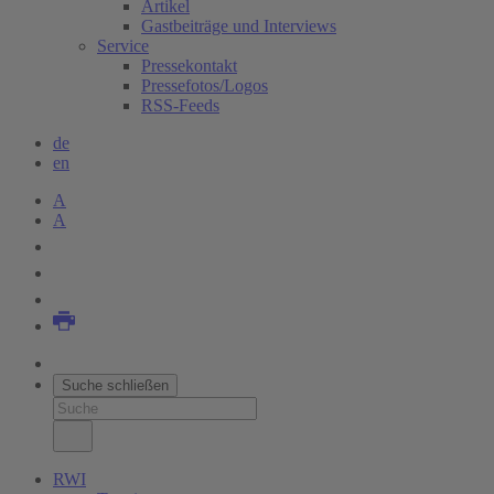
Artikel
Gastbeiträge und Interviews
Service
Pressekontakt
Pressefotos/Logos
RSS-Feeds
de
en
A
A
Suche schließen
RWI