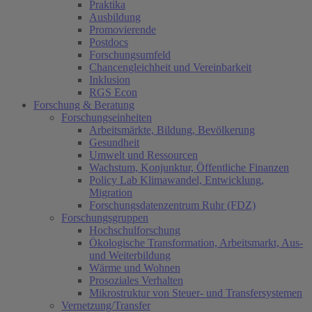
Praktika
Ausbildung
Promovierende
Postdocs
Forschungsumfeld
Chancengleichheit und Vereinbarkeit
Inklusion
RGS Econ
Forschung & Beratung
Forschungseinheiten
Arbeitsmärkte, Bildung, Bevölkerung
Gesundheit
Umwelt und Ressourcen
Wachstum, Konjunktur, Öffentliche Finanzen
Policy Lab Klimawandel, Entwicklung,
Migration
Forschungsdatenzentrum Ruhr (FDZ)
Forschungsgruppen
Hochschulforschung
Ökologische Transformation, Arbeitsmarkt, Aus-
und Weiterbildung
Wärme und Wohnen
Prosoziales Verhalten
Mikrostruktur von Steuer- und Transfersystemen
Vernetzung/Transfer