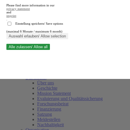
Please find more information in our
privacy statement
and
imprint
.
Einstellung speichern/ Save options
(maximal 6 Monate / maximum 6 month)
Suche schließen
Auswahl erlauben/ Allow selection
Alle zulassen/ Allow all
RWI
Termine
Team
Freunde und Förderer
Das Institut
Über uns
Geschichte
Mission Statement
Evaluierung und Qualitätssicherung
Forschungsbeirat
Finanzierung
Satzung
Meldestellen
Nachhaltigkeit
Organisation