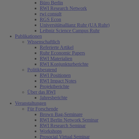
Büro Berlin
RWI Research Network
rwi consult
RGS Econ
Universitätsallianz Ruhr (UA Ruhr)
Leibniz Science Campus Ruhr
Publikationen
Wissenschaftlich
Referierte Artikel
Ruhr Economic Papers
RWI Materialien
RWI Konjunkturberichte
Politikberatend
RWI Positionen
RWI Impact Notes
Projektberichte
Über das RWI
Jahresberichte
Veranstaltungen
Für Forschende
Brown Bag-Seminare
RWI Berlin Network Seminar
RWI Research Seminar
Workshops
Prosocial Virtual Seminar