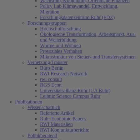
Wachstum, Konjunktur, Öffentliche Finanzen
Policy Lab Klimawandel, Entwicklung,
Migration
Forschungsdatenzentrum Ruhr (FDZ)
Forschungsgruppen
Hochschulforschung
Ökologische Transformation, Arbeitsmarkt, Aus-
und Weiterbildung
Wärme und Wohnen
Prosoziales Verhalten
Mikrostruktur von Steuer- und Transfersystemen
Vernetzung/Transfer
Büro Berlin
RWI Research Network
rwi consult
RGS Econ
Universitätsallianz Ruhr (UA Ruhr)
Leibniz Science Campus Ruhr
Publikationen
Wissenschaftlich
Referierte Artikel
Ruhr Economic Papers
RWI Materialien
RWI Konjunkturberichte
Politikberatend