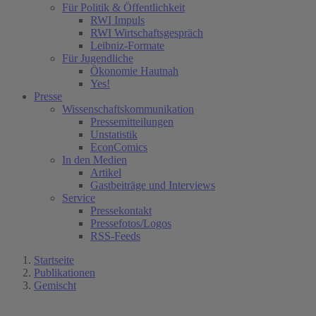
Für Politik & Öffentlichkeit
RWI Impuls
RWI Wirtschaftsgespräch
Leibniz-Formate
Für Jugendliche
Ökonomie Hautnah
Yes!
Presse
Wissenschaftskommunikation
Pressemitteilungen
Unstatistik
EconComics
In den Medien
Artikel
Gastbeiträge und Interviews
Service
Pressekontakt
Pressefotos/Logos
RSS-Feeds
Startseite
Publikationen
Gemischt