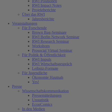
RWI Positionen
RWI Impact Notes
Projektberichte
Über das RWI
Jahresberichte
Veranstaltungen
Für Forschende
Brown Bag-Seminare
RWI Berlin Network Seminar
RWI Research Seminar
Workshops
Prosocial Virtual Seminar
Für Politik & Öffentlichkeit
RWI Impuls
RWI Wirtschaftsgespräch
Leibniz-Formate
Für Jugendliche
Ökonomie Hautnah
Yes!
Presse
Wissenschaftskommunikation
Pressemitteilungen
Unstatistik
EconComics
In den Medien