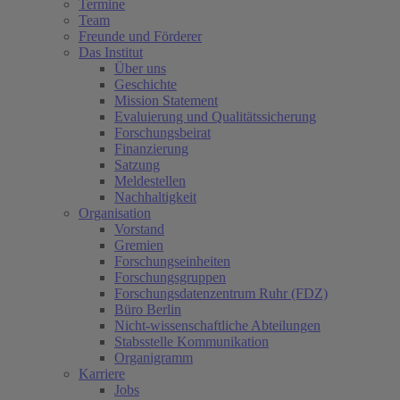
Termine
Team
Freunde und Förderer
Das Institut
Über uns
Geschichte
Mission Statement
Evaluierung und Qualitätssicherung
Forschungsbeirat
Finanzierung
Satzung
Meldestellen
Nachhaltigkeit
Organisation
Vorstand
Gremien
Forschungseinheiten
Forschungsgruppen
Forschungsdatenzentrum Ruhr (FDZ)
Büro Berlin
Nicht-wissenschaftliche Abteilungen
Stabsstelle Kommunikation
Organigramm
Karriere
Jobs