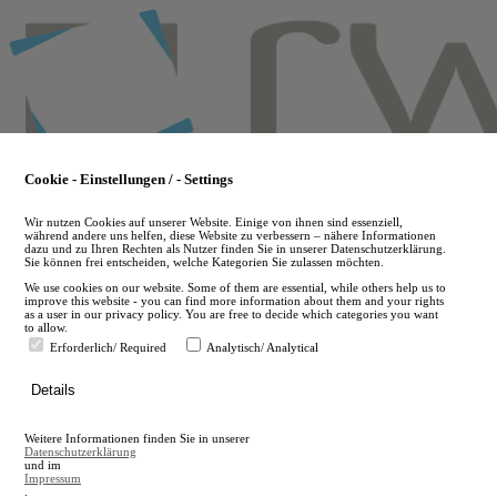
Skip
to
main
content
Cookie - Einstellungen / - Settings
Wir nutzen Cookies auf unserer Website. Einige von ihnen sind essenziell,
während andere uns helfen, diese Website zu verbessern – nähere Informationen
dazu und zu Ihren Rechten als Nutzer finden Sie in unserer Datenschutzerklärung.
Sie können frei entscheiden, welche Kategorien Sie zulassen möchten.
We use cookies on our website. Some of them are essential, while others help us to
improve this website - you can find more information about them and your rights
as a user in our privacy policy. You are free to decide which categories you want
to allow.
Erforderlich/ Required
Analytisch/ Analytical
de
Details
en
A
Weitere Informationen finden Sie in unserer
A
Datenschutzerklärung
und im
Impressum
.