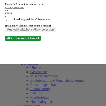
Please find more information in our
privacy statement
and
imprint
.
Einstellung speichern/ Save options
(maximal 6 Monate / maximum 6 month)
Suche schließen
Auswahl erlauben/ Allow selection
Alle zulassen/ Allow all
RWI
Termine
Team
Freunde und Förderer
Das Institut
Über uns
Geschichte
Mission Statement
Evaluierung und Qualitätssicherung
Forschungsbeirat
Finanzierung
Satzung
Meldestellen
Nachhaltigkeit
Organisation