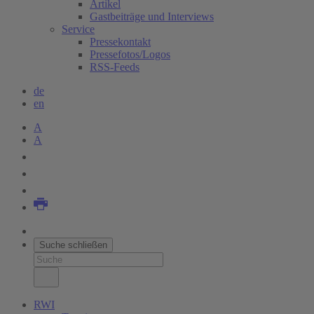
Artikel
Gastbeiträge und Interviews
Service
Pressekontakt
Pressefotos/Logos
RSS-Feeds
de
en
A
A
Suche schließen
RWI