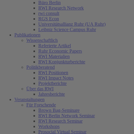
Büro Berlin
RWI Research Network
rwi consult
RGS Econ
Universitätsallianz Ruhr (UA Ruhr)
Leibniz Science Campus Ruhr
Publikationen
Wissenschaftlich
Referierte Artikel
Ruhr Economic Papers
RWI Materialien
RWI Konjunkturberichte
Politikberatend
RWI Positionen
RWI Impact Notes
Projektberichte
Über das RWI
Jahresberichte
Veranstaltungen
Für Forschende
Brown Bag-Seminare
RWI Berlin Network Seminar
RWI Research Seminar
Workshops
Prosocial Virtual Seminar