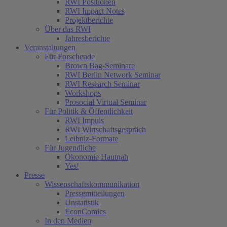
RWI Positionen
RWI Impact Notes
Projektberichte
Über das RWI
Jahresberichte
Veranstaltungen
Für Forschende
Brown Bag-Seminare
RWI Berlin Network Seminar
RWI Research Seminar
Workshops
Prosocial Virtual Seminar
Für Politik & Öffentlichkeit
RWI Impuls
RWI Wirtschaftsgespräch
Leibniz-Formate
Für Jugendliche
Ökonomie Hautnah
Yes!
Presse
Wissenschaftskommunikation
Pressemitteilungen
Unstatistik
EconComics
In den Medien