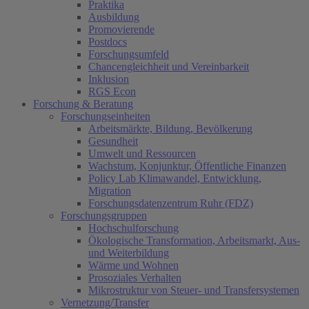
Praktika
Ausbildung
Promovierende
Postdocs
Forschungsumfeld
Chancengleichheit und Vereinbarkeit
Inklusion
RGS Econ
Forschung & Beratung
Forschungseinheiten
Arbeitsmärkte, Bildung, Bevölkerung
Gesundheit
Umwelt und Ressourcen
Wachstum, Konjunktur, Öffentliche Finanzen
Policy Lab Klimawandel, Entwicklung,
Migration
Forschungsdatenzentrum Ruhr (FDZ)
Forschungsgruppen
Hochschulforschung
Ökologische Transformation, Arbeitsmarkt, Aus-
und Weiterbildung
Wärme und Wohnen
Prosoziales Verhalten
Mikrostruktur von Steuer- und Transfersystemen
Vernetzung/Transfer