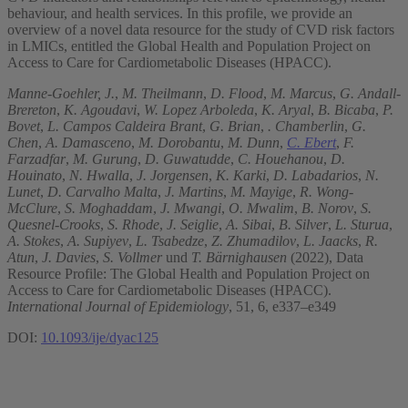
behaviour, and health services. In this profile, we provide an
overview of a novel data resource for the study of CVD risk factors
in LMICs, entitled the Global Health and Population Project on
Access to Care for Cardiometabolic Diseases (HPACC).
Manne-Goehler, J.
,
M. Theilmann
,
D. Flood
,
M. Marcus
,
G. Andall-
Brereton
,
K. Agoudavi
,
W. Lopez Arboleda
,
K. Aryal
,
B. Bicaba
,
P.
Bovet
,
L. Campos Caldeira Brant
,
G. Brian
,
. Chamberlin
,
G.
Chen
,
A. Damasceno
,
M. Dorobantu
,
M. Dunn
,
C. Ebert
,
F.
Farzadfar
,
M. Gurung
,
D. Guwatudde
,
C. Houehanou
,
D.
Houinato
,
N. Hwalla
,
J. Jorgensen
,
K. Karki
,
D. Labadarios
,
N.
Lunet
,
D. Carvalho Malta
,
J. Martins
,
M. Mayige
,
R. Wong-
McClure
,
S. Moghaddam
,
J. Mwangi
,
O. Mwalim
,
B. Norov
,
S.
Quesnel-Crooks
,
S. Rhode
,
J. Seiglie
,
A. Sibai
,
B. Silver
,
L. Sturua
,
A. Stokes
,
A. Supiyev
,
L. Tsabedze
,
Z. Zhumadilov
,
L. Jaacks
,
R.
Atun
,
J. Davies
,
S. Vollmer
und
T. Bärnighausen
(2022), Data
Resource Profile: The Global Health and Population Project on
Access to Care for Cardiometabolic Diseases (HPACC).
International Journal of Epidemiology
, 51, 6, e337–e349
DOI:
10.1093/ije/dyac125