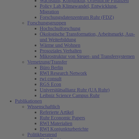
Wachstum, Konjunktur, Öffentliche Finanzen
Policy Lab Klimawandel, Entwicklung,
Migration
Forschungsdatenzentrum Ruhr (FDZ)
Forschungsgruppen
Hochschulforschung
Ökologische Transformation, Arbeitsmarkt, Aus-
und Weiterbildung
Wärme und Wohnen
Prosoziales Verhalten
Mikrostruktur von Steuer- und Transfersystemen
Vernetzung/Transfer
Büro Berlin
RWI Research Network
rwi consult
RGS Econ
Universitätsallianz Ruhr (UA Ruhr)
Leibniz Science Campus Ruhr
Publikationen
Wissenschaftlich
Referierte Artikel
Ruhr Economic Papers
RWI Materialien
RWI Konjunkturberichte
Politikberatend