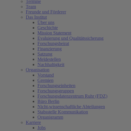
Termine
Team
Freunde und Förderer
Das Institut
Über uns
Geschichte
Mission Statement
Evaluierung und Qualitätssicherung
Forschungsbeirat
Finanzierung
Satzung
Meldestellen
Nachhaltigkeit
Organisation
Vorstand
Gremien
Forschungseinheiten
Forschungsgruppen
Forschungsdatenzentrum Ruhr (FDZ)
Büro Berlin
Nicht-wissenschaftliche Abteilungen
Stabsstelle Kommunikation
Organigramm
Karriere
Jobs