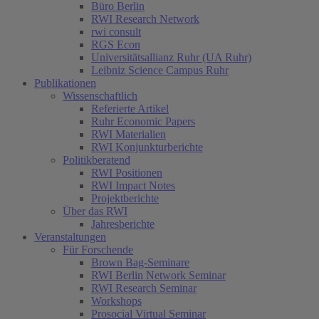
Büro Berlin
RWI Research Network
rwi consult
RGS Econ
Universitätsallianz Ruhr (UA Ruhr)
Leibniz Science Campus Ruhr
Publikationen
Wissenschaftlich
Referierte Artikel
Ruhr Economic Papers
RWI Materialien
RWI Konjunkturberichte
Politikberatend
RWI Positionen
RWI Impact Notes
Projektberichte
Über das RWI
Jahresberichte
Veranstaltungen
Für Forschende
Brown Bag-Seminare
RWI Berlin Network Seminar
RWI Research Seminar
Workshops
Prosocial Virtual Seminar