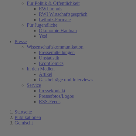
Für Politik & Öffentlichkeit
RWI Impuls
RWI Wirtschaftsgespräch
Leibniz-Formate
Für Jugendliche
Ökonomie Hautnah
Yes!
Presse
Wissenschaftskommunikation
Pressemitteilungen
Unstatistik
EconComics
In den Medien
Artikel
Gastbeiträge und Interviews
Service
Pressekontakt
Pressefotos/Logos
RSS-Feeds
Startseite
Publikationen
Gemischt