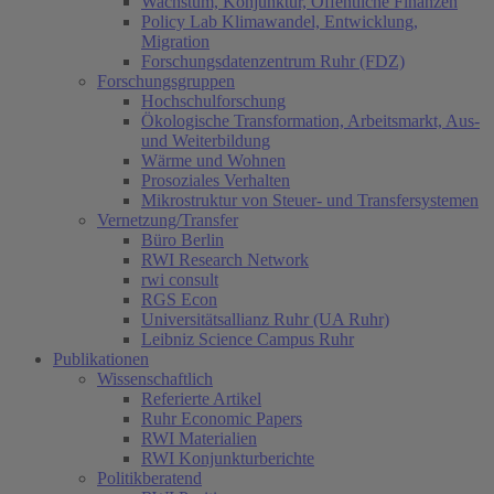
Wachstum, Konjunktur, Öffentliche Finanzen
Policy Lab Klimawandel, Entwicklung,
Migration
Forschungsdatenzentrum Ruhr (FDZ)
Forschungsgruppen
Hochschulforschung
Ökologische Transformation, Arbeitsmarkt, Aus-
und Weiterbildung
Wärme und Wohnen
Prosoziales Verhalten
Mikrostruktur von Steuer- und Transfersystemen
Vernetzung/Transfer
Büro Berlin
RWI Research Network
rwi consult
RGS Econ
Universitätsallianz Ruhr (UA Ruhr)
Leibniz Science Campus Ruhr
Publikationen
Wissenschaftlich
Referierte Artikel
Ruhr Economic Papers
RWI Materialien
RWI Konjunkturberichte
Politikberatend