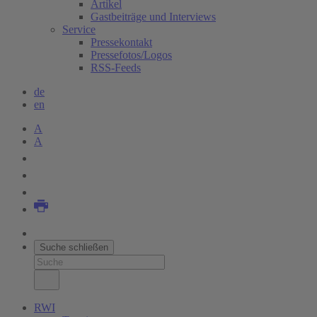
Artikel
Gastbeiträge und Interviews
Service
Pressekontakt
Pressefotos/Logos
RSS-Feeds
de
en
A
A
Suche schließen
RWI