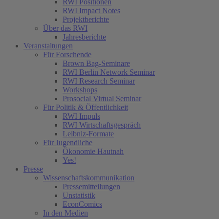
RWI Positionen
RWI Impact Notes
Projektberichte
Über das RWI
Jahresberichte
Veranstaltungen
Für Forschende
Brown Bag-Seminare
RWI Berlin Network Seminar
RWI Research Seminar
Workshops
Prosocial Virtual Seminar
Für Politik & Öffentlichkeit
RWI Impuls
RWI Wirtschaftsgespräch
Leibniz-Formate
Für Jugendliche
Ökonomie Hautnah
Yes!
Presse
Wissenschaftskommunikation
Pressemitteilungen
Unstatistik
EconComics
In den Medien