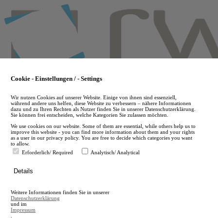
Skip
to
main
content
Cookie - Einstellungen / - Settings
Wir nutzen Cookies auf unserer Website. Einige von ihnen sind essenziell,
während andere uns helfen, diese Website zu verbessern – nähere Informationen
dazu und zu Ihren Rechten als Nutzer finden Sie in unserer Datenschutzerklärung.
Sie können frei entscheiden, welche Kategorien Sie zulassen möchten.
We use cookies on our website. Some of them are essential, while others help us to
improve this website - you can find more information about them and your rights
as a user in our privacy policy. You are free to decide which categories you want
to allow.
Erforderlich/ Required
Analytisch/ Analytical
de
Details
en
A
Weitere Informationen finden Sie in unserer
A
Datenschutzerklärung
und im
Impressum
.