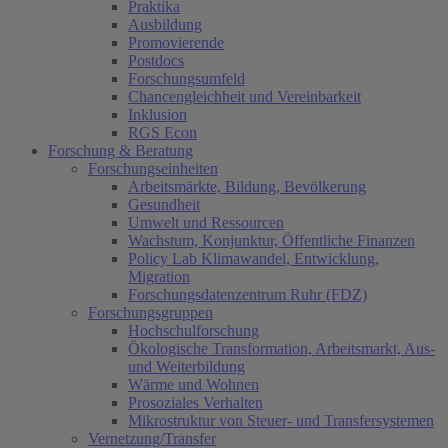
Praktika
Ausbildung
Promovierende
Postdocs
Forschungsumfeld
Chancengleichheit und Vereinbarkeit
Inklusion
RGS Econ
Forschung & Beratung
Forschungseinheiten
Arbeitsmärkte, Bildung, Bevölkerung
Gesundheit
Umwelt und Ressourcen
Wachstum, Konjunktur, Öffentliche Finanzen
Policy Lab Klimawandel, Entwicklung,
Migration
Forschungsdatenzentrum Ruhr (FDZ)
Forschungsgruppen
Hochschulforschung
Ökologische Transformation, Arbeitsmarkt, Aus-
und Weiterbildung
Wärme und Wohnen
Prosoziales Verhalten
Mikrostruktur von Steuer- und Transfersystemen
Vernetzung/Transfer