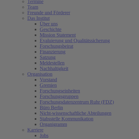
Termine
Team
Freunde und Förderer
Das Institut
Über uns
Geschichte
Mission Statement
Evaluierung und Qualitätssicherung
Forschungsbeirat
Finanzierung
Satzung
Meldestellen
Nachhaltigkeit
Organisation
Vorstand
Gremien
Forschungseinheiten
Forschungsgruppen
Forschungsdatenzentrum Ruhr (FDZ)
Büro Berlin
Nicht-wissenschaftliche Abteilungen
Stabsstelle Kommunikation
Organigramm
Karriere
Jobs