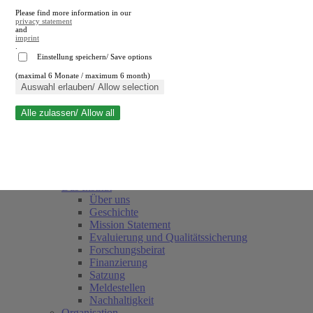
Please find more information in our
privacy statement
and
imprint
.
Einstellung speichern/ Save options
(maximal 6 Monate / maximum 6 month)
Suche schließen
Auswahl erlauben/ Allow selection
Alle zulassen/ Allow all
RWI
Termine
Team
Freunde und Förderer
Das Institut
Über uns
Geschichte
Mission Statement
Evaluierung und Qualitätssicherung
Forschungsbeirat
Finanzierung
Satzung
Meldestellen
Nachhaltigkeit
Organisation